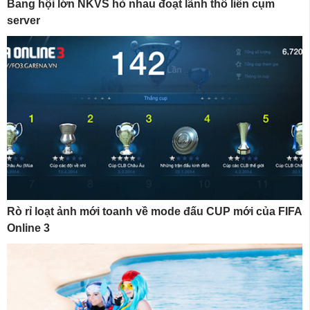
Bang hội lớn NKVS hò nhau đoạt lãnh thổ liên cụm
server
Rò rỉ loạt ảnh mới toanh về mode đấu CUP mới của FIFA
Online 3