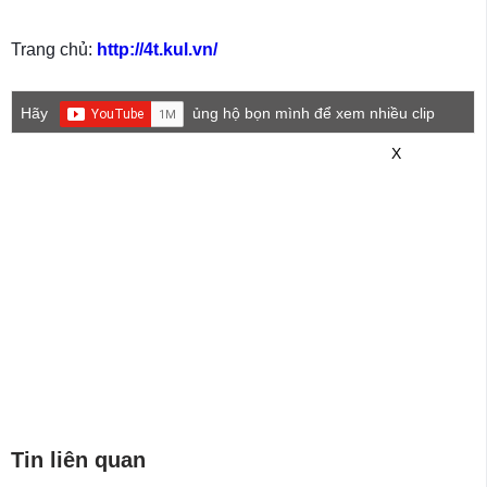
Trang chủ:
http://4t.kul.vn/
Hãy
ủng hộ bọn mình để xem nhiều clip
game mới hơn nhé!
X
Tin liên quan