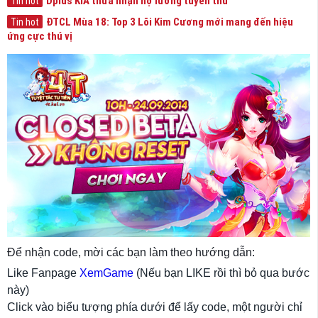
Dplus KIA thừa nhận nợ lương tuyển thủ
Tin hot
ĐTCL Mùa 18: Top 3 Lõi Kim Cương mới mang đến hiệu
Tin hot
ứng cực thú vị
Để nhận code, mời các bạn làm theo hướng dẫn:
Like Fanpage
XemGame
(Nếu bạn LIKE rồi thì bỏ qua bước
này)
Click vào biểu tượng phía dưới để lấy code, một người chỉ