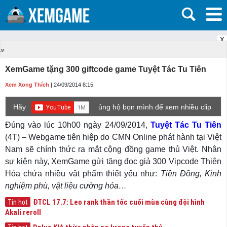
X
»
XemGame tặng 300 giftcode game Tuyệt Tác Tu Tiên
Xem Xong Thích
| 24/09/2014 8:15
Hãy
ủng hộ bọn mình để xem nhiều clip
game mới hơn nhé!
Đúng vào lúc 10h00 ngày 24/09/2014,
Tuyệt Tác Tu Tiên
(4T) – Webgame tiên hiệp do CMN Online phát hành tại Việt
Nam sẽ chính thức ra mắt cộng đồng game thủ Việt. Nhân
sự kiện này, XemGame gửi tặng đọc giả 300 Vipcode Thiên
Hỏa chứa nhiều vật phẩm thiết yếu như:
Tiền Đồng, Kinh
nghiệm phù, vật liệu cường hóa…
ĐTCL 17.7: Leo rank thần tốc cuối mùa cùng đội hình
Tin hot
Akali reroll