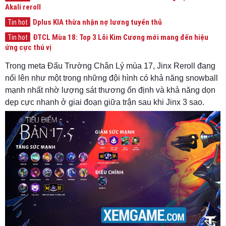
Akali reroll
Dplus KIA thừa nhận nợ lương tuyển thủ
Tin hot
ĐTCL Mùa 18: Top 3 Lõi Kim Cương mới mang đến hiệu
Tin hot
ứng cực thú vị
Trong meta Đấu Trường Chân Lý mùa 17, Jinx Reroll đang
nổi lên như một trong những đội hình có khả năng snowball
mạnh nhất nhờ lượng sát thương ổn định và khả năng dọn
dẹp cực nhanh ở giai đoạn giữa trận sau khi Jinx 3 sao.