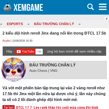
X
»
ESPORTS
»
ĐẤU TRƯỜNG CHÂN LÝ
»
2 kiểu đội hình reroll Jinx đang nổi lên trong ĐTCL 17.5b
Scylla
| 11/06/2026 16:30
Hãy
ủng hộ bọn mình để xem nhiều clip
game mới hơn nhé!
ĐẤU TRƯỜNG CHÂN LÝ
Auto Chess | VNG
Và với một phiên bản tập trung lại vào 2 vàng reroll như
17.5b thì Jinx một lần nữa lại được chú ý, lần này chúng
ta sẽ có 2 lối đánh ghép đội hình mới mẻ.
ĐTCL 17.7: Leo rank thần tốc cuối mùa cùng đội hình
Tin hot