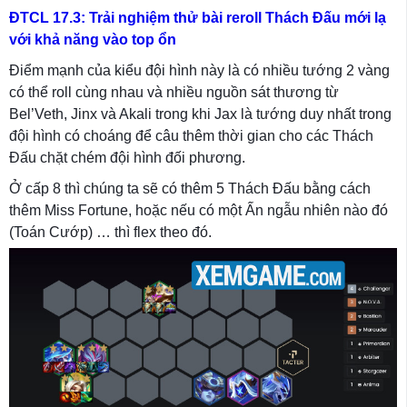
ĐTCL 17.3: Trải nghiệm thử bài reroll Thách Đấu mới lạ
với khả năng vào top ổn
Điểm mạnh của kiểu đội hình này là có nhiều tướng 2 vàng
có thể roll cùng nhau và nhiều nguồn sát thương từ
Bel’Veth, Jinx và Akali trong khi Jax là tướng duy nhất trong
đội hình có choáng để câu thêm thời gian cho các Thách
Đấu chặt chém đội hình đối phương.
Ở cấp 8 thì chúng ta sẽ có thêm 5 Thách Đấu bằng cách
thêm Miss Fortune, hoặc nếu có một Ấn ngẫu nhiên nào đó
(Toán Cướp) … thì flex theo đó.