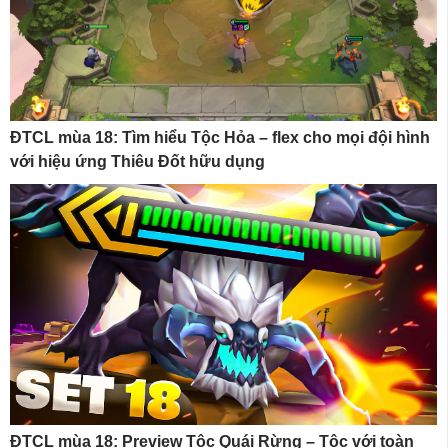
ĐTCL mùa 18: Tìm hiểu Tộc Hỏa – flex cho mọi đội hình
với hiệu ứng Thiêu Đốt hữu dụng
ĐTCL mùa 18: Preview Tộc Quái Rừng – Tộc với toàn