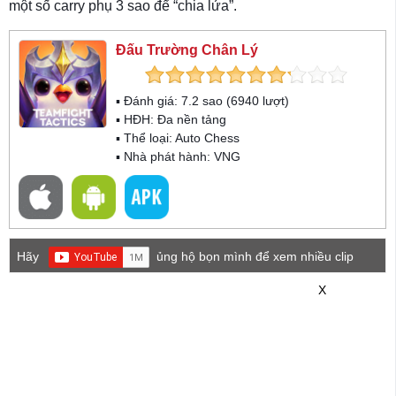
một số carry phụ 3 sao để “chia lửa”.
Đấu Trường Chân Lý
▪ Đánh giá:
7.2
sao (
6940
lượt)
▪ HĐH:
Đa nền tảng
▪ Thể loại:
Auto Chess
▪ Nhà phát hành: VNG
Hãy
ủng hộ bọn mình để xem nhiều clip
game mới hơn nhé!
X