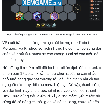
Pyke sẽ dùng trang bị Tâm Linh flex nào theo xu hướng tấn công cho món thứ 3
Về cuối trận thì những tướng chất lượng như Robot,
Morgana, và Kindred sẽ kích những hệ còn lại, bổ sung dàn
chắn và nhất là Rhaast sẽ cho không ít chỉ số cho kiểu đội
hình flex này.
Nếu đang tìm kiếm một đội hình reroll ổn định để leo rank ở
phiên bản 17.5b, Jinx vẫn là lựa chọn rất đáng cân nhắc
nhờ khả năng gây sát thương lâu dài, ít bị tranh bài và tận
dụng tốt các thay đổi của meta hiện tại. Dù vậy, thành công
với đội hình này phụ thuộc rất nhiều vào việc hoàn thành
Jinx 3 sao đúng thời điểm và xây dựng một tuyến trước đủ
cứng để cô nàng có thời gian xả sát thương, chưa kể đến