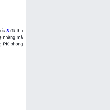
uốc
3
đã thu
hẹ nhàng mà
ng PK phong