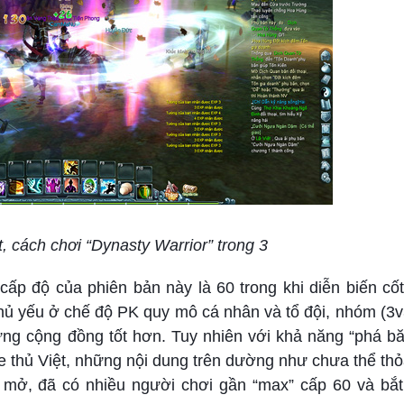
 cách chơi “Dynasty Warrior” trong 3
cấp độ của phiên bản này là 60 trong khi diễn biến cố
chủ yếu ở chế độ PK quy mô cá nhân và tổ đội, nhóm (3v
dựng cộng đồng tốt hơn. Tuy nhiên với khả năng “phá b
me thủ Việt, những nội dung trên dường như chưa thể t
ai mở, đã có nhiều người chơi gần “max” cấp 60 và bắ