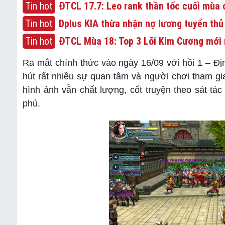
Tin hot
ĐTCL 17.7: Leo rank thần tốc cuối mùa c
Tin hot
Dplus KIA thừa nhận nợ lương tuyển thủ
Tin hot
ĐTCL Mùa 18: Top 3 Lõi Kim Cương mới 
Ra mắt chính thức vào ngày 16/09 với hồi 1 – 
hút rất nhiều sự quan tâm và người chơi tham g
hình ảnh vẫn chất lượng, cốt truyện theo sát t
phú.