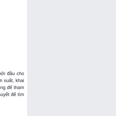
hởi đầu cho
 xuất, khai
ộng để tham
huyết để tìm