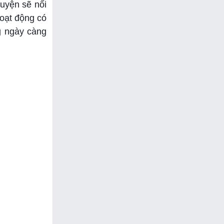
ruyện sẽ nối
hoạt động có
g ngày càng