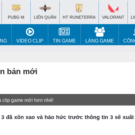
PUBG M
LIÊN QUÂN
HT RUNETERRA
VALORANT
L
ÚNG
VIDEO CLIP
TIN GAME
LÀNG GAME
CÔN
ên bản mới
u clip game mới hơn nhé!
3 đã xôn xao và háo hức trước thông tin 3 sẽ xuất