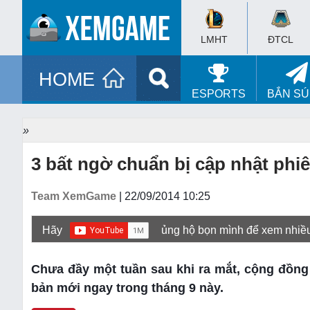
LMHT
ĐTCL
HOME
ESPORTS
BẮN S
»
3 bất ngờ chuẩn bị cập nhật phi
Team XemGame
| 22/09/2014 10:25
Hãy
ủng hộ bọn mình để xem nhiề
Chưa đầy một tuần sau khi ra mắt, cộng đồng 
bản mới ngay trong tháng 9 này.