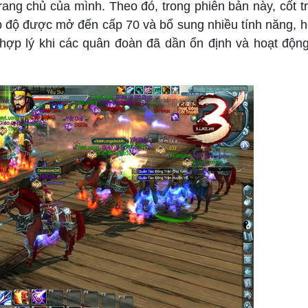
rang chủ của mình. Theo đó, trong phiên bản này, cốt t
 cấp độ được mở đến cấp 70 và bổ sung nhiều tính năng, 
hợp lý khi các quân đoàn đã dần ổn định và hoạt độn