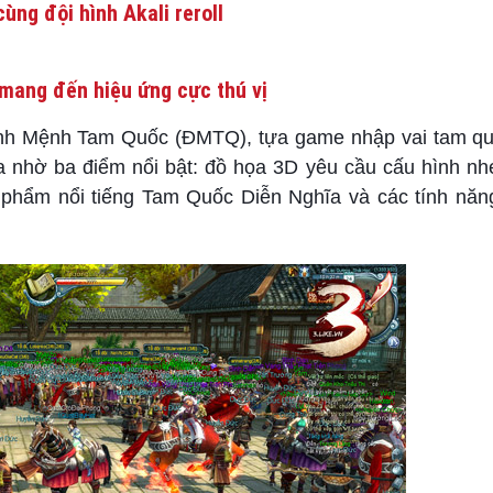
ùng đội hình Akali reroll
mang đến hiệu ứng cực thú vị
Định Mệnh Tam Quốc (ĐMTQ), tựa game nhập vai tam q
ia nhờ ba điểm nổi bật: đồ họa 3D yêu cầu cấu hình n
ác phẩm nổi tiếng Tam Quốc Diễn Nghĩa và các tính nă