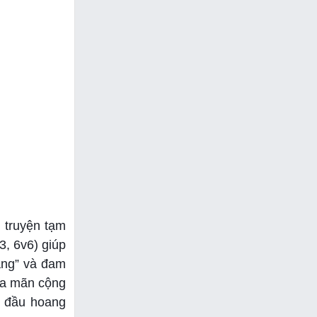
t truyện tạm
3, 6v6) giúp
ăng” và đam
hỏa mãn cộng
t đầu hoang