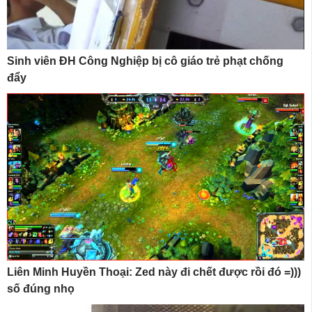
Sinh viên ĐH Công Nghiệp bị cô giáo trẻ phạt chống
đẩy
Liên Minh Huyền Thoại: Zed này đi chết được rồi đó =)))
số đúng nhọ