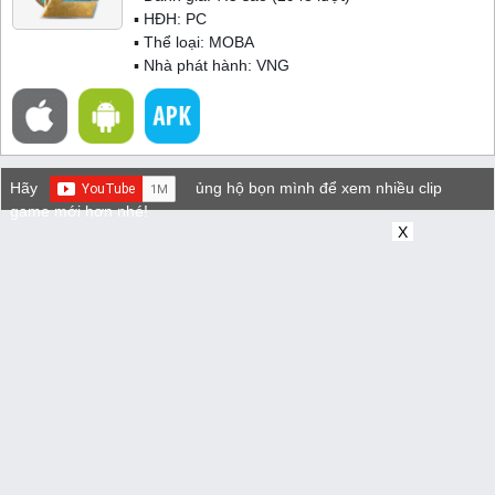
▪ HĐH:
PC
▪ Thể loại:
MOBA
▪ Nhà phát hành: VNG
Hãy
ủng hộ bọn mình để xem nhiều clip
game mới hơn nhé!
X