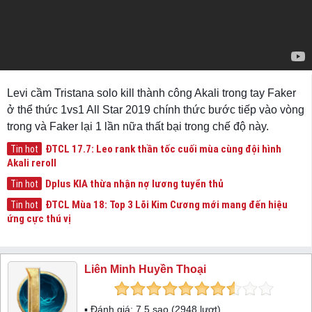
Levi cầm Tristana solo kill thành công Akali trong tay Faker
ở thể thức 1vs1 All Star 2019 chính thức bước tiếp vào vòng
trong và Faker lại 1 lần nữa thất bại trong chế độ này.
ĐTCL 17.7: Leo rank thần tốc cuối mùa cùng đội hình
Tin hot
Akali reroll
Dplus KIA thừa nhận nợ lương tuyển thủ
Tin hot
ĐTCL Mùa 18: Top 3 Lõi Kim Cương mới mang đến hiệu
Tin hot
ứng cực thú vị
Liên Minh Huyền Thoại
▪ Đánh giá:
7.5
sao (
2948
lượt)