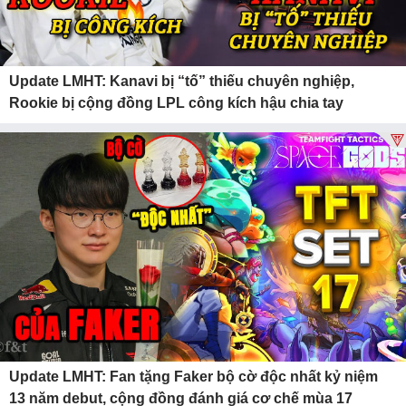
Update LMHT: Kanavi bị “tố” thiếu chuyên nghiệp,
Rookie bị cộng đồng LPL công kích hậu chia tay
Update LMHT: Fan tặng Faker bộ cờ độc nhất kỷ niệm
13 năm debut, cộng đồng đánh giá cơ chế mùa 17