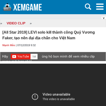
X
»
VIDEO CLIP
»
[All Star 2019] LEVI solo kill thành công Quỷ Vương
Faker, tạo nên đại địa chấn cho Việt Nam
Mạnh Mèo
| 07/12/2019 9:32
Hãy
ủng hộ bọn mình để xem nhiều clip
game mới hơn nhé!