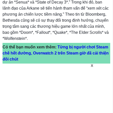
dự án *Senua* và *State of Decay 3*.” Trong khi đó, ban
lãnh đạo của Arkane sẽ tiến hành tham vấn để “xem xét các
phương án chiến lược tiềm năng.” Theo tin từ Bloomberg,
Bethesda cũng sẽ có sự thay đổi trong định hướng, chuyển
trọng tâm sang các thương hiệu game lớn nhất của mình,
bao gồm *Doom*, *Fallout*, *Quake*, *The Elder Scrolls* và
*Wolfenstein*.
Có thể bạn muốn xem thêm:
Từng bị người chơi Steam
chê hết đường, Overwatch 2 trên Steam giờ đã cải thiện
đôi chút
X