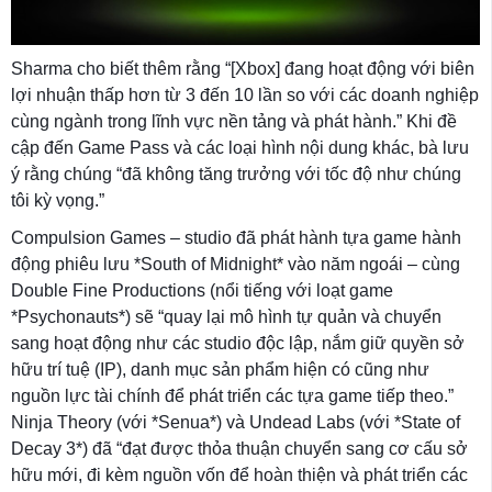
Sharma cho biết thêm rằng “[Xbox] đang hoạt động với biên
lợi nhuận thấp hơn từ 3 đến 10 lần so với các doanh nghiệp
cùng ngành trong lĩnh vực nền tảng và phát hành.” Khi đề
cập đến Game Pass và các loại hình nội dung khác, bà lưu
ý rằng chúng “đã không tăng trưởng với tốc độ như chúng
tôi kỳ vọng.”
Compulsion Games – studio đã phát hành tựa game hành
động phiêu lưu *South of Midnight* vào năm ngoái – cùng
Double Fine Productions (nổi tiếng với loạt game
*Psychonauts*) sẽ “quay lại mô hình tự quản và chuyển
sang hoạt động như các studio độc lập, nắm giữ quyền sở
hữu trí tuệ (IP), danh mục sản phẩm hiện có cũng như
nguồn lực tài chính để phát triển các tựa game tiếp theo.”
Ninja Theory (với *Senua*) và Undead Labs (với *State of
Decay 3*) đã “đạt được thỏa thuận chuyển sang cơ cấu sở
hữu mới, đi kèm nguồn vốn để hoàn thiện và phát triển các