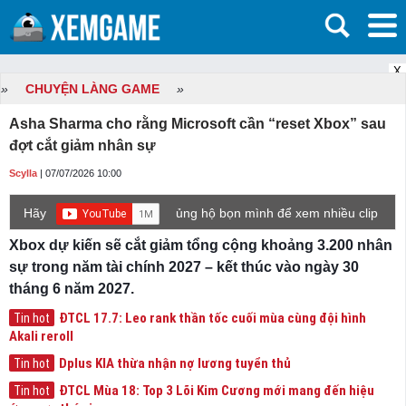
X
»
CHUYỆN LÀNG GAME
»
Asha Sharma cho rằng Microsoft cần “reset Xbox” sau
đợt cắt giảm nhân sự
Scylla
| 07/07/2026 10:00
Hãy
ủng hộ bọn mình để xem nhiều clip
game mới hơn nhé!
Xbox dự kiến ​​sẽ cắt giảm tổng cộng khoảng 3.200 nhân
sự trong năm tài chính 2027 – kết thúc vào ngày 30
tháng 6 năm 2027.
ĐTCL 17.7: Leo rank thần tốc cuối mùa cùng đội hình
Tin hot
Akali reroll
Dplus KIA thừa nhận nợ lương tuyển thủ
Tin hot
ĐTCL Mùa 18: Top 3 Lõi Kim Cương mới mang đến hiệu
Tin hot