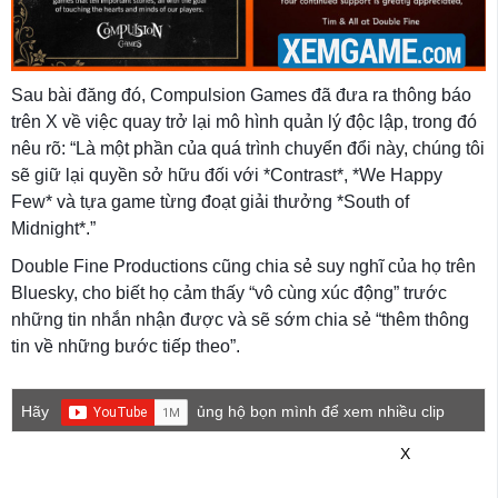
Sau bài đăng đó, Compulsion Games đã đưa ra thông báo
trên X về việc quay trở lại mô hình quản lý độc lập, trong đó
nêu rõ: “Là một phần của quá trình chuyển đổi này, chúng tôi
sẽ giữ lại quyền sở hữu đối với *Contrast*, *We Happy
Few* và tựa game từng đoạt giải thưởng *South of
Midnight*.”
Double Fine Productions cũng chia sẻ suy nghĩ của họ trên
Bluesky, cho biết họ cảm thấy “vô cùng xúc động” trước
những tin nhắn nhận được và sẽ sớm chia sẻ “thêm thông
tin về những bước tiếp theo”.
Hãy
ủng hộ bọn mình để xem nhiều clip
game mới hơn nhé!
X