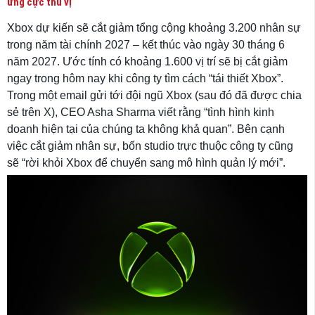
ứng cực thú vị
Xbox dự kiến ​​sẽ cắt giảm tổng cộng khoảng 3.200 nhân sự
trong năm tài chính 2027 – kết thúc vào ngày 30 tháng 6
năm 2027. Ước tính có khoảng 1.600 vị trí sẽ bị cắt giảm
ngay trong hôm nay khi công ty tìm cách “tái thiết Xbox”.
Trong một email gửi tới đội ngũ Xbox (sau đó đã được chia
sẻ trên X), CEO Asha Sharma viết rằng “tình hình kinh
doanh hiện tại của chúng ta không khả quan”. Bên cạnh
việc cắt giảm nhân sự, bốn studio trực thuộc công ty cũng
sẽ “rời khỏi Xbox để chuyển sang mô hình quản lý mới”.