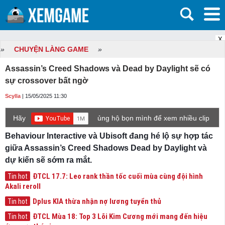
X
»
CHUYỆN LÀNG GAME
»
Assassin’s Creed Shadows và Dead by Daylight sẽ có
sự crossover bất ngờ
Scylla
| 15/05/2025 11:30
Hãy
ủng hộ bọn mình để xem nhiều clip
game mới hơn nhé!
Behaviour Interactive và Ubisoft đang hé lộ sự hợp tác
giữa Assassin’s Creed Shadows Dead by Daylight và
dự kiến sẽ sớm ra mắt.
ĐTCL 17.7: Leo rank thần tốc cuối mùa cùng đội hình
Tin hot
Akali reroll
Dplus KIA thừa nhận nợ lương tuyển thủ
Tin hot
ĐTCL Mùa 18: Top 3 Lõi Kim Cương mới mang đến hiệu
Tin hot