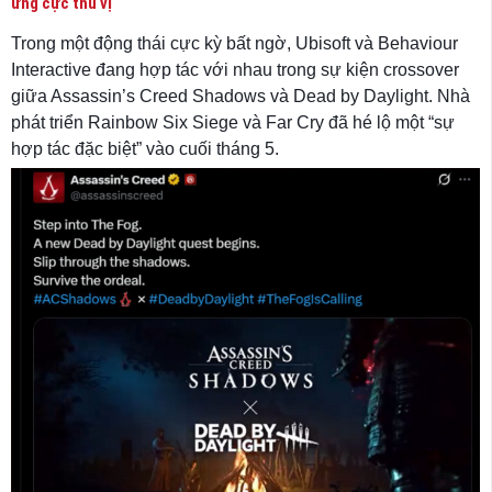
ứng cực thú vị
Trong một động thái cực kỳ bất ngờ, Ubisoft và Behaviour
Interactive đang hợp tác với nhau trong sự kiện crossover
giữa Assassin’s Creed Shadows và Dead by Daylight. Nhà
phát triển Rainbow Six Siege và Far Cry đã hé lộ một “sự
hợp tác đặc biệt” vào cuối tháng 5.