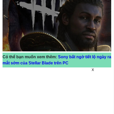
Có thể bạn muốn xem thêm:
Sony bất ngờ tiết lộ ngày ra
mắt sớm của Stellar Blade trên PC
X