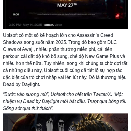
Ubisoft có một số kế hoạch lớn cho Assassin’s Creed
Shadows trong suốt năm 2025. Trong đó bao gồm DLC
Claws of Awaji, nhiều phần thưởng miễn phí, cải tiến
parkour, cài đặt độ khó bổ sung, chế độ New Game Plus và
nhiều hơn thế nữa. Tuy nhiên, trong khi chúng ta chờ đợi tất
cả những điều này, Ubisoft cuối cùng đã tiết lộ sự hợp tác
đặc biệt của trò chơi nhập vai lén lút này. Đó là thương hiệu
Dead by Daylight.
“Bước vào sương mù”, Ubisoft cho biết trên Twitter/X. “Một
nhiệm vụ Dead by Daylight mới bắt đầu. Trượt qua bóng tối.
Sống sót qua thử thách”.