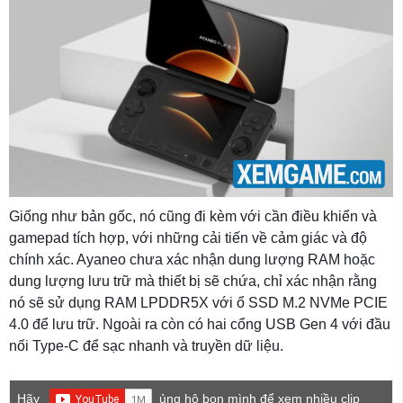
Giống như bản gốc, nó cũng đi kèm với cần điều khiển và
gamepad tích hợp, với những cải tiến về cảm giác và độ
chính xác. Ayaneo chưa xác nhận dung lượng RAM hoặc
dung lượng lưu trữ mà thiết bị sẽ chứa, chỉ xác nhận rằng
nó sẽ sử dụng RAM LPDDR5X với ổ SSD M.2 NVMe PCIE
4.0 để lưu trữ. Ngoài ra còn có hai cổng USB Gen 4 với đầu
nối Type-C để sạc nhanh và truyền dữ liệu.
Hãy
ủng hộ bọn mình để xem nhiều clip