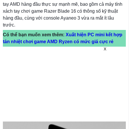
tay AMD hàng đầu thực sự mạnh mẽ, bao gồm cả máy tính
xách tay chơi game Razer Blade 16 có thông số kỹ thuật
hàng đầu, cùng với console Ayaneo 3 vừa ra mắt ít lâu
trước.
Có thể bạn muốn xem thêm:
Xuất hiện PC mini kết hợp
tản nhiệt chơi game AMD Ryzen có mức giá cực rẻ
X