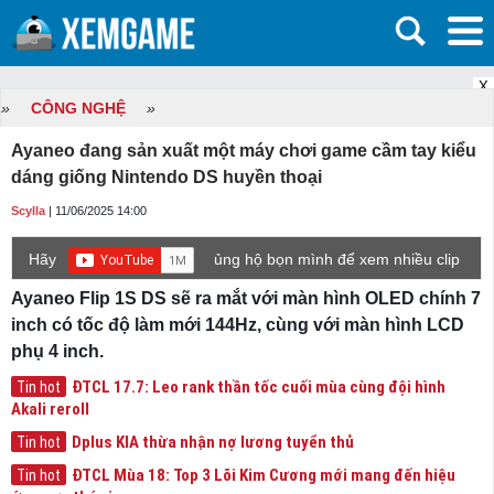
X
»
CÔNG NGHỆ
»
Ayaneo đang sản xuất một máy chơi game cầm tay kiểu
dáng giống Nintendo DS huyền thoại
Scylla
| 11/06/2025 14:00
Hãy
ủng hộ bọn mình để xem nhiều clip
game mới hơn nhé!
Ayaneo Flip 1S DS sẽ ra mắt với màn hình OLED chính 7
inch có tốc độ làm mới 144Hz, cùng với màn hình LCD
phụ 4 inch.
ĐTCL 17.7: Leo rank thần tốc cuối mùa cùng đội hình
Tin hot
Akali reroll
Dplus KIA thừa nhận nợ lương tuyển thủ
Tin hot
ĐTCL Mùa 18: Top 3 Lõi Kim Cương mới mang đến hiệu
Tin hot