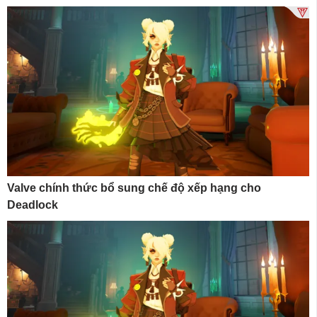
Valve chính thức bổ sung chế độ xếp hạng cho
Deadlock