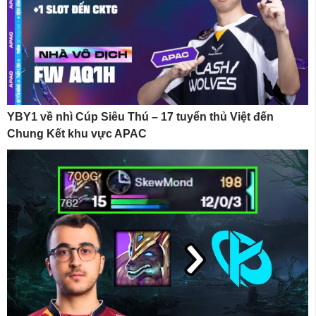
YBY1 về nhì Cúp Siêu Thú – 17 tuyển thủ Việt đến
Chung Kết khu vực APAC