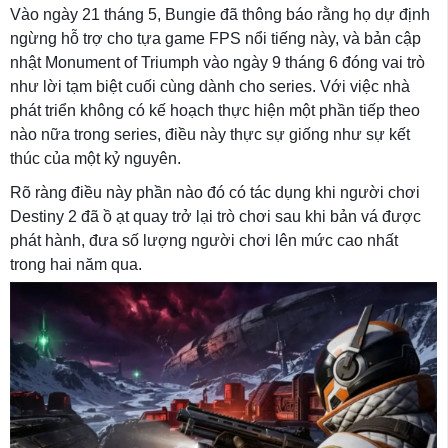
Vào ngày 21 tháng 5, Bungie đã thông báo rằng họ dự định
ngừng hỗ trợ cho tựa game FPS nổi tiếng này, và bản cập
nhật Monument of Triumph vào ngày 9 tháng 6 đóng vai trò
như lời tạm biệt cuối cùng dành cho series. Với việc nhà
phát triển không có kế hoạch thực hiện một phần tiếp theo
nào nữa trong series, điều này thực sự giống như sự kết
thúc của một kỷ nguyên.
Rõ ràng điều này phần nào đó có tác dụng khi người chơi
Destiny 2 đã ồ ạt quay trở lại trò chơi sau khi bản vá được
phát hành, đưa số lượng người chơi lên mức cao nhất
trong hai năm qua.