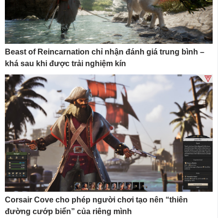
Beast of Reincarnation chỉ nhận đánh giá trung bình –
khá sau khi được trải nghiệm kín
Corsair Cove cho phép người chơi tạo nên “thiên
đường cướp biển” của riêng mình