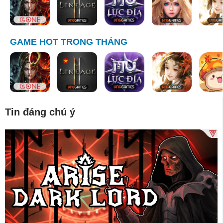
GAME HOT TRONG THÁNG
Tin đáng chú ý