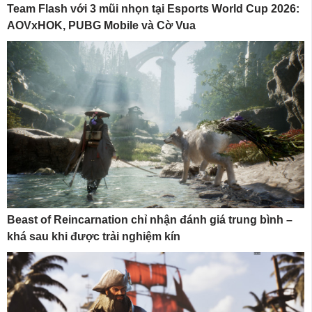
Team Flash với 3 mũi nhọn tại Esports World Cup 2026:
AOVxHOK, PUBG Mobile và Cờ Vua
Beast of Reincarnation chỉ nhận đánh giá trung bình –
khá sau khi được trải nghiệm kín