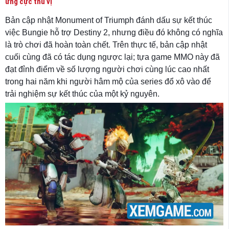
ứng cực thú vị
Bản cập nhật Monument of Triumph đánh dấu sự kết thúc
việc Bungie hỗ trợ Destiny 2, nhưng điều đó không có nghĩa
là trò chơi đã hoàn toàn chết. Trên thực tế, bản cập nhật
cuối cùng đã có tác dụng ngược lại; tựa game MMO này đã
đạt đỉnh điểm về số lượng người chơi cùng lúc cao nhất
trong hai năm khi người hâm mộ của series đổ xô vào để
trải nghiệm sự kết thúc của một kỷ nguyên.