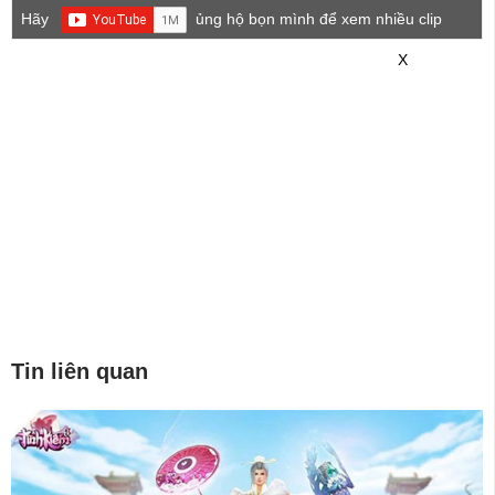
Hãy
ủng hộ bọn mình để xem nhiều clip
game mới hơn nhé!
X
Tin liên quan