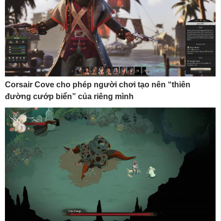
Corsair Cove cho phép người chơi tạo nên “thiên
đường cướp biển” của riêng mình