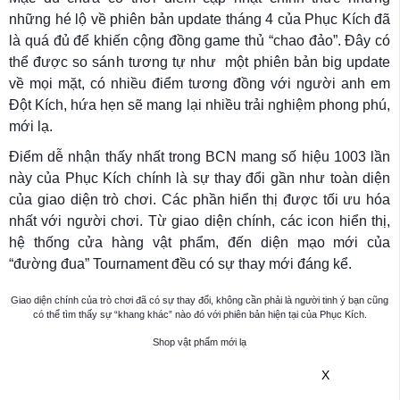
những hé lộ về phiên bản update tháng 4 của Phục Kích đã
là quá đủ để khiến cộng đồng game thủ “chao đảo”. Đây có
thể được so sánh tương tự như một phiên bản big update
về mọi mặt, có nhiều điểm tương đồng với người anh em
Đột Kích, hứa hẹn sẽ mang lại nhiều trải nghiệm phong phú,
mới lạ.
Điểm dễ nhận thấy nhất trong BCN mang số hiệu 1003 lần
này của Phục Kích chính là sự thay đổi gần như toàn diện
của giao diện trò chơi. Các phần hiển thị được tối ưu hóa
nhất với người chơi. Từ giao diện chính, các icon hiển thị,
hệ thống cửa hàng vật phẩm, đến diện mạo mới của
“đường đua” Tournament đều có sự thay mới đáng kể.
Giao diện chính của trò chơi đã có sự thay đổi, không cần phải là người tinh ý bạn cũng
có thể tìm thấy sự “khang khác” nào đó với phiên bản hiện tại của Phục Kích.
Shop vật phẩm mới lạ
X