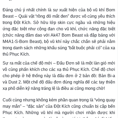
Đáng chú ý nhất chính là sự xuất hiện của bộ vũ khí Born
Beast – Quái vật “rồng đỏ mắt đen” được vô cùng yêu thích
trong Đột Kích. Sở hữu lớp skin cực ngầu và những hiệu
ứng đặc biệt như cộng đạn cho vũ khí, chức năng đặc biệt
(chức năng đâm dao với Ak47 Born Beast và đập báng với
M4A1-S-Born Beast), bộ vũ khí này chắc chắn sẽ phải nằm
trong danh sách những khẩu súng “bắt buộc phải có” của xạ
thủ Phục Kích.
Sự ra mắt của chế độ mới – Đấu Đơn sẽ là một làn gió mới
vô cùng phấn khích cho các xạ thủ Phục Kích. Chế độ chơi
cho phép ở hệ thống này là đấu đơn ở 2 bản đồ: Bàn Bi-a
và Dust 2. Một chế độ đấu đơn đúng nghĩa để các tay thiện
xạ phô diễn kỹ năng tráng lệ là điều ai cũng mong chờ!
Cuối cùng nhưng không kém phần quan trọng là “vòng quay
may mắn” – “đặc sản” của Đột Kích cũng chuẩn bị cập bến
Phục Kích. Những vũ khí mà người chơi nhận được khi