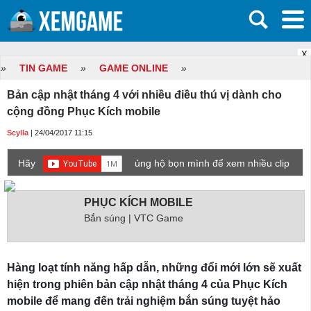
X
»
TIN GAME
»
GAME ONLINE
»
Bản cập nhật tháng 4 với nhiều điều thú vị dành cho
cộng đồng Phục Kích mobile
Scylla
| 24/04/2017 11:15
Hãy
ủng hộ bọn mình để xem nhiều clip
game mới hơn nhé!
PHỤC KÍCH MOBILE
Bắn súng | VTC Game
Hàng loạt tính năng hấp dẫn, những đổi mới lớn sẽ xuất
hiện trong phiên bản cập nhật tháng 4 của Phục Kích
mobile để mang đến trải nghiệm bắn súng tuyệt hảo