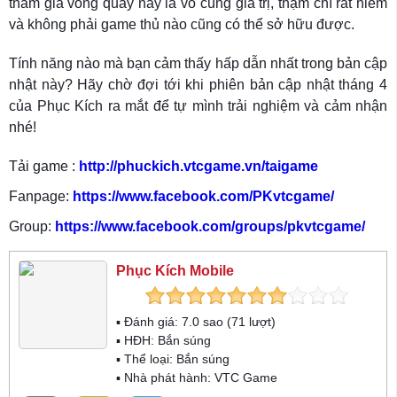
tham gia vòng quay này là vô cùng giá trị, thậm chí rất hiếm
và không phải game thủ nào cũng có thể sở hữu được.
Tính năng nào mà bạn cảm thấy hấp dẫn nhất trong bản cập
nhật này? Hãy chờ đợi tới khi phiên bản cập nhật tháng 4
của Phục Kích ra mắt để tự mình trải nghiệm và cảm nhận
nhé!
Tải game :
http://phuckich.vtcgame.vn/taigame
Fanpage:
https://www.facebook.com/PKvtcgame/
Group:
https://www.facebook.com/groups/pkvtcgame/
Phục Kích Mobile
▪ Đánh giá:
7.0
sao (
71
lượt)
▪ HĐH:
Bắn súng
▪ Thể loại:
Bắn súng
▪ Nhà phát hành: VTC Game