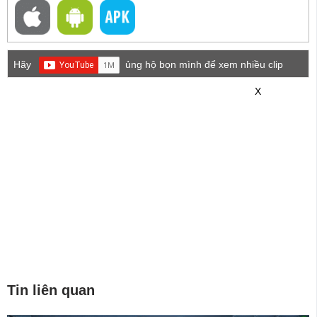
Hãy
ủng hộ bọn mình để xem nhiều clip
game mới hơn nhé!
X
Tin liên quan