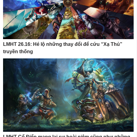
LMHT 26.16: Hé lộ những thay đổi để cứu “Xạ Thủ”
truyền thống
LMHT Cổ Điển mang lại sự hoài niệm cũng như những