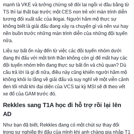
mạnh là VKE và tưởng chừng sẽ đòi lại ngôi vị đầu bằng từ
TS thì lại thất bại trước một CES non trẻ với màn trình diễn
tương đối xuất sắc của Ikigai. Người hâm mộ thực sự
không biết là giải đấu đang xảy ra chuyện gì và nên vui hay
nên buồn trước những màn trình diễn của những đội tuyển
nữa.
Liệu sự bất ổn này đến từ việc các đội tuyển nhóm dưới
đang thi đấu với một tinh thần không còn gì để mất hay các
đội tuyển nhóm trên đang thực sự bất ổn và chủ quan? Dù
câu trả lời là gì đi nữa, điều này cũng khiến người hâm mộ
không khỏi lo lắng về giải đấu và suy nghĩ về một viễn cảnh
đen tối nhất khi đại diện của VCS tại kỳ MSI sẽ đi theo vết
xe đổ của GAM trước đó.
Rekkles sang T1A học đi hỗ trợ rồi lại lên
AD
Như bạn đã biết, Rekkles đang có một chút sự thay đổi
trong sự nghiệp thi đấu của mình khi anh chàng gia nhập T1