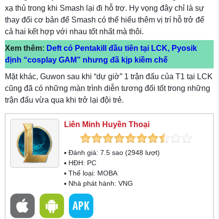
xạ thủ trong khi Smash lại đi hỗ trợ. Hy vọng đây chỉ là sự
thay đổi cơ bản để Smash có thể hiểu thêm vị trí hỗ trở để
cả hai kết hợp với nhau tốt nhất mà thôi.
Xem thêm:
Deft có Pentakill đầu tiên tại LCK, Pyosik
định “cosplay GAM” nhưng đã kịp kiềm chế
Mặt khác, Guwon sau khi “dự giờ” 1 trận đấu của T1 tại LCK
cũng đã có những màn trình diễn tương đối tốt trong những
trận đấu vừa qua khi trở lại đội trẻ.
Liên Minh Huyền Thoại
▪ Đánh giá:
7.5
sao (
2948
lượt)
▪ HĐH:
PC
▪ Thể loại:
MOBA
▪ Nhà phát hành: VNG