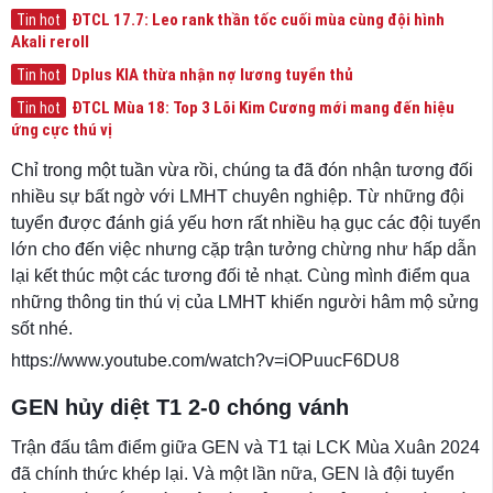
ĐTCL 17.7: Leo rank thần tốc cuối mùa cùng đội hình
Tin hot
Akali reroll
Dplus KIA thừa nhận nợ lương tuyển thủ
Tin hot
ĐTCL Mùa 18: Top 3 Lõi Kim Cương mới mang đến hiệu
Tin hot
ứng cực thú vị
Chỉ trong một tuần vừa rồi, chúng ta đã đón nhận tương đối
nhiều sự bất ngờ với LMHT chuyên nghiệp. Từ những đội
tuyển được đánh giá yếu hơn rất nhiều hạ gục các đội tuyển
lớn cho đến việc nhưng cặp trận tưởng chừng như hấp dẫn
lại kết thúc một các tương đối tẻ nhạt. Cùng mình điểm qua
những thông tin thú vị của LMHT khiến người hâm mộ sửng
sốt nhé.
https://www.youtube.com/watch?v=iOPuucF6DU8
GEN hủy diệt T1 2-0 chóng vánh
Trận đấu tâm điểm giữa GEN và T1 tại LCK Mùa Xuân 2024
đã chính thức khép lại. Và một lần nữa, GEN là đội tuyển