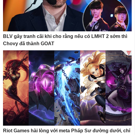
BLV gây tranh cãi khi cho rằng nếu có LMHT 2 sớm thì
Chovy đã thành GOAT
Riot Games hài lòng với meta Pháp Sư đường dưới, chỉ