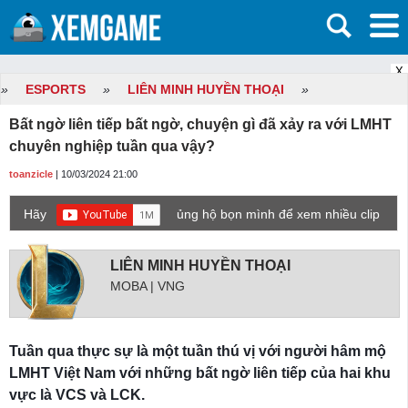
X
»
ESPORTS
»
LIÊN MINH HUYỀN THOẠI
»
Bất ngờ liên tiếp bất ngờ, chuyện gì đã xảy ra với LMHT
chuyên nghiệp tuần qua vậy?
toanzicle
| 10/03/2024 21:00
Hãy
ủng hộ bọn mình để xem nhiều clip
game mới hơn nhé!
LIÊN MINH HUYỀN THOẠI
MOBA | VNG
Tuần qua thực sự là một tuần thú vị với người hâm mộ
LMHT Việt Nam với những bất ngờ liên tiếp của hai khu
vực là VCS và LCK.