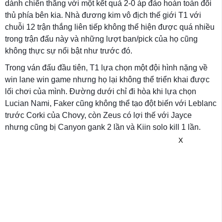
dành chiến thắng với một kết quả 2-0 áp đảo hoàn toàn đối
thủ phía bên kia. Nhà đương kim vô địch thế giới T1 với
chuỗi 12 trận thắng liên tiếp không thể hiện được quá nhiều
trong trận đấu này và những lượt ban/pick của họ cũng
không thực sự nổi bật như trước đó.
Trong ván đấu đầu tiên, T1 lựa chọn một đội hình nặng về
win lane win game nhưng họ lại không thể triển khai được
lối chơi của mình. Đường dưới chỉ đi hòa khi lựa chọn
Lucian Nami, Faker cũng không thể tạo đột biến với Leblanc
trước Corki của Chovy, còn Zeus có lợi thế với Jayce
nhưng cũng bị Canyon gank 2 lần và Kiin solo kill 1 lần.
X