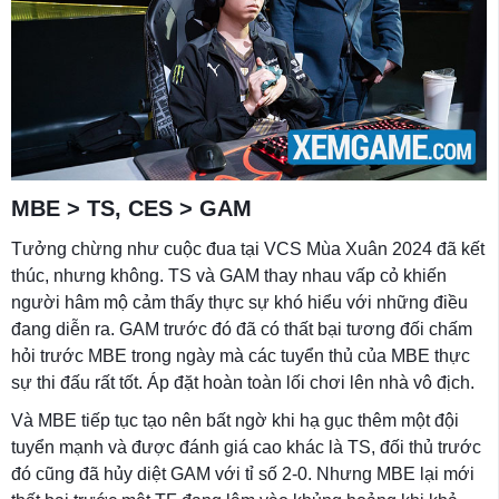
MBE > TS, CES > GAM
Tưởng chừng như cuộc đua tại VCS Mùa Xuân 2024 đã kết
thúc, nhưng không. TS và GAM thay nhau vấp cỏ khiến
người hâm mộ cảm thấy thực sự khó hiểu với những điều
đang diễn ra. GAM trước đó đã có thất bại tương đối chấm
hỏi trước MBE trong ngày mà các tuyển thủ của MBE thực
sự thi đấu rất tốt. Áp đặt hoàn toàn lối chơi lên nhà vô địch.
Và MBE tiếp tục tạo nên bất ngờ khi hạ gục thêm một đội
tuyển mạnh và được đánh giá cao khác là TS, đối thủ trước
đó cũng đã hủy diệt GAM với tỉ số 2-0. Nhưng MBE lại mới