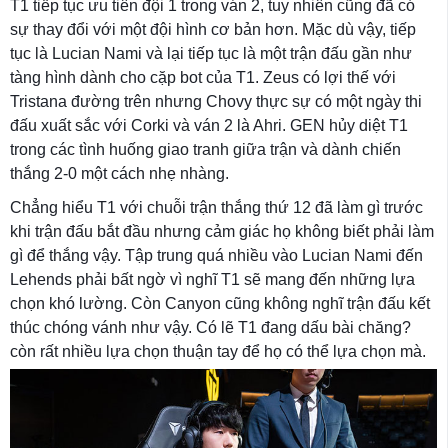
T1 tiếp tục ưu tiên đội 1 trong ván 2, tuy nhiên cũng đã có
sự thay đổi với một đội hình cơ bản hơn. Mặc dù vậy, tiếp
tục là Lucian Nami và lại tiếp tục là một trận đấu gần như
tàng hình dành cho cặp bot của T1. Zeus có lợi thế với
Tristana đường trên nhưng Chovy thực sự có một ngày thi
đấu xuất sắc với Corki và ván 2 là Ahri. GEN hủy diệt T1
trong các tình huống giao tranh giữa trận và dành chiến
thắng 2-0 một cách nhẹ nhàng.
Chẳng hiểu T1 với chuỗi trận thắng thứ 12 đã làm gì trước
khi trận đấu bắt đầu nhưng cảm giác họ không biết phải làm
gì để thắng vậy. Tập trung quá nhiều vào Lucian Nami đến
Lehends phải bất ngờ vì nghĩ T1 sẽ mang đến những lựa
chọn khó lường. Còn Canyon cũng không nghĩ trận đấu kết
thúc chóng vánh như vậy. Có lẽ T1 đang dấu bài chăng?
còn rất nhiều lựa chọn thuận tay để họ có thể lựa chọn mà.