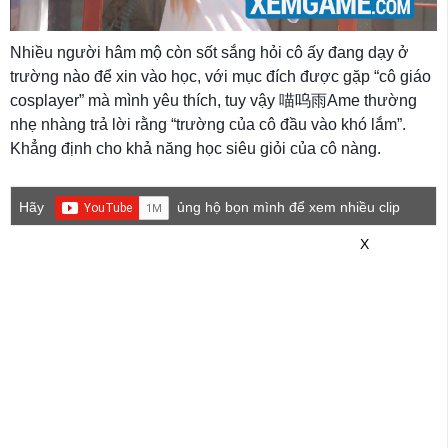
Nhiều người hâm mộ còn sốt sắng hỏi cô ấy đang dạy ở
trường nào để xin vào học, với mục đích được gặp “cô giáo
cosplayer” mà mình yêu thích, tuy vậy 喵呜雨Ame thường
nhẹ nhàng trả lời rằng “trường của cô đầu vào khó lắm”.
Khẳng định cho khả năng học siêu giỏi của cô nàng.
Hãy
ủng hộ bọn mình để xem nhiều clip
game mới hơn nhé!
X