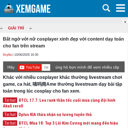
X
»
GIẢI TRÍ
»
Bất ngờ với nữ cosplayer xinh đẹp với content dạy toán
cho fan trên stream
Scylla
| 10/06/2025 16:30
Hãy
ủng hộ bọn mình để xem nhiều clip
game mới hơn nhé!
Khác với nhiều cosplayer khác thường livestream chơi
game, ca hát, 喵呜雨Ame thường livestream dạy bài tập
toán trong lúc cosplay cho fan xem.
ĐTCL 17.7: Leo rank thần tốc cuối mùa cùng đội hình
Tin hot
Akali reroll
Dplus KIA thừa nhận nợ lương tuyển thủ
Tin hot
ĐTCL Mùa 18: Top 3 Lõi Kim Cương mới mang đến hiệu
Tin hot