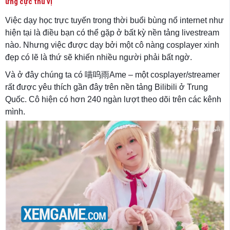
ứng cực thú vị
Việc dạy học trực tuyến trong thời buổi bùng nổ internet như
hiện tại là điều bạn có thể gặp ở bất kỳ nền tảng livestream
nào. Nhưng việc được dạy bởi một cô nàng cosplayer xinh
đẹp có lẽ là thứ sẽ khiến nhiều người phải bất ngờ.
Và ở đây chúng ta có 喵呜雨Ame – một cosplayer/streamer
rất được yêu thích gần đây trên nền tảng Bilibili ở Trung
Quốc. Cô hiện có hơn 240 ngàn lượt theo dõi trên các kênh
mình.