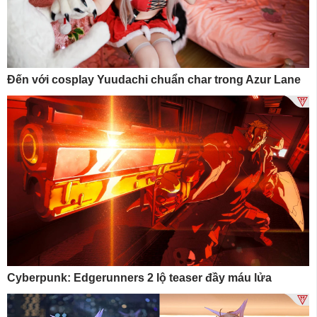
Đến với cosplay Yuudachi chuẩn char trong Azur Lane
Cyberpunk: Edgerunners 2 lộ teaser đầy máu lửa