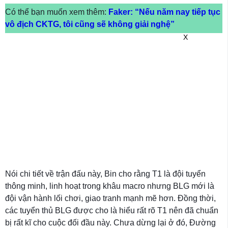
Có thể bạn muốn xem thêm:
Faker: “Nếu năm nay tiếp tục
vô địch CKTG, tôi cũng sẽ không giải nghệ”
X
Nói chi tiết về trận đấu này, Bin cho rằng T1 là đội tuyển
thông minh, linh hoạt trong khâu macro nhưng BLG mới là
đội vận hành lối chơi, giao tranh mạnh mẽ hơn. Đồng thời,
các tuyển thủ BLG được cho là hiểu rất rõ T1 nên đã chuẩn
bị rất kĩ cho cuộc đối đầu này. Chưa dừng lại ở đó, Đường