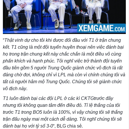
“
Thật vinh dự cho tôi khi được đối đầu với T1 ở trận chung
kết. T1 cũng là một đội tuyển huyền thoại nên việc đánh bại
họ trong trận chung kết này chắc chắn là một điều vô cùng
phấn khích và hạnh phúc. Tôi nghĩ việc trở thành đội tuyển
đầu tiên gồm 5 người Trung Quốc giành chức vô địch là rất
đáng chờ đợi, không chỉ vì LPL mà còn vì chính chúng tôi và
tất cả người hâm mộ Trung Quốc. Chúng tôi sẽ giành chức
vô địch này
.
T1 luôn đánh bại các đội LPL ở các kì CKTGtrước đây
nhưng tôi không quan tâm đến điều đó. Tỉ lệ thắng của tôi
trước T1 trong BO5 luôn là 100%, vì vậy chúng tôi sẽ thắng
trận đấu ngày mai một cách dễ dàng. Tôi nghĩ chúng tôi sẽ
đánh bại họ với tỷ số 3-0
“, BLG chia sẻ.