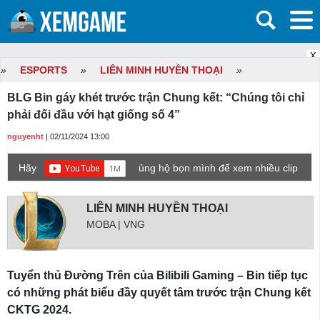
X
»
ESPORTS
»
LIÊN MINH HUYỀN THOẠI
»
BLG Bin gáy khét trước trận Chung kết: “Chúng tôi chỉ
phải đối đầu với hạt giống số 4”
nguyenht
| 02/11/2024 13:00
Hãy
ủng hộ bọn mình để xem nhiều clip
game mới hơn nhé!
LIÊN MINH HUYỀN THOẠI
MOBA | VNG
Tuyển thủ Đường Trên của Bilibili Gaming – Bin tiếp tục
có những phát biểu đầy quyết tâm trước trận Chung kết
CKTG 2024.