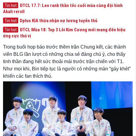
ĐTCL 17.7: Leo rank thần tốc cuối mùa cùng đội hình
Tin hot
Akali reroll
Dplus KIA thừa nhận nợ lương tuyển thủ
Tin hot
ĐTCL Mùa 18: Top 3 Lõi Kim Cương mới mang đến hiệu
Tin hot
ứng cực thú vị
Trong buổi họp báo trước thềm trận Chung kết, các thành
viên BLG lần lượt có những chia sẻ đáng chú ý, cho thấy
tinh thần đang hết sức thoải mái trước trận chiến với T1.
Như mọi khi, Bin tiếp tục là người có những màn “gáy khét”
khiến các fan thích thú.