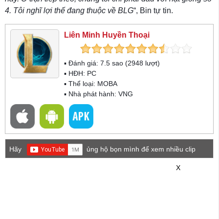
4. Tôi nghĩ lợi thế đang thuộc về BLG
“, Bin tự tin.
Liên Minh Huyền Thoại
▪ Đánh giá:
7.5
sao (
2948
lượt)
▪ HĐH:
PC
▪ Thể loại:
MOBA
▪ Nhà phát hành: VNG
Hãy
ủng hộ bọn mình để xem nhiều clip
game mới hơn nhé!
X