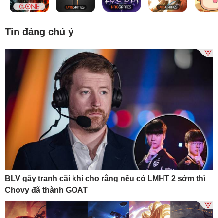
Tin đáng chú ý
BLV gây tranh cãi khi cho rằng nếu có LMHT 2 sớm thì
Chovy đã thành GOAT