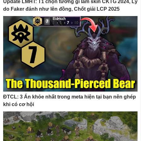
Update LMHT: T1 chọn tướng gì làm skin CKTG 2024, Lý
do Faker đánh như lên đồng, Chốt giải LCP 2025
ĐTCL: 3 Ấn khỏe nhất trong meta hiện tại bạn nên ghép
khi có cơ hội