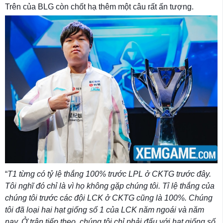
Trên của BLG còn chốt hạ thêm một câu rất ấn tượng.
“
T1 từng có tỷ lệ thắng 100% trước LPL ở CKTG trước đây.
Tôi nghĩ đó chỉ là vì họ không gặp chúng tôi. Tỉ lệ thắng của
chúng tôi trước các đội LCK ở CKTG cũng là 100%. Chúng
tôi đã loại hai hạt giống số 1 của LCK năm ngoái và năm
nay. Ở trận tiếp theo, chúng tôi chỉ phải đấu với hạt giống số