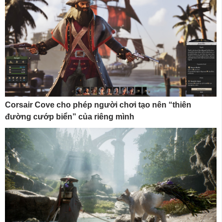
Corsair Cove cho phép người chơi tạo nên “thiên
đường cướp biển” của riêng mình