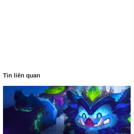
Tin liên quan