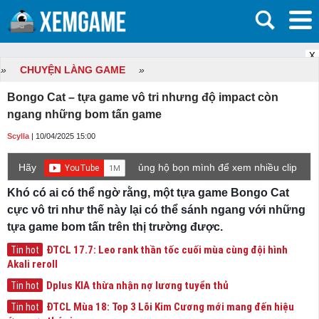
X
»
CHUYỆN LÀNG GAME
»
Bongo Cat – tựa game vô tri nhưng độ impact còn
ngang những bom tấn game
Scylla
| 10/04/2025 15:00
Hãy
ủng hộ bọn mình để xem nhiều clip
game mới hơn nhé!
Khó có ai có thể ngờ rằng, một tựa game Bongo Cat
cực vô tri như thế này lại có thể sánh ngang với những
tựa game bom tấn trên thị trường được.
ĐTCL 17.7: Leo rank thần tốc cuối mùa cùng đội hình
Tin hot
Akali reroll
Dplus KIA thừa nhận nợ lương tuyển thủ
Tin hot
ĐTCL Mùa 18: Top 3 Lõi Kim Cương mới mang đến hiệu
Tin hot