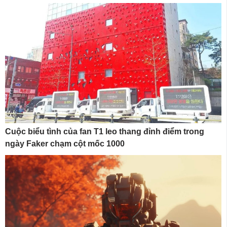
Cuộc biểu tình của fan T1 leo thang đỉnh điểm trong
ngày Faker chạm cột mốc 1000