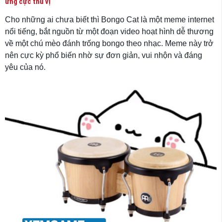
ứng cực thú vị
Cho những ai chưa biết thì Bongo Cat là một meme internet
nổi tiếng, bắt nguồn từ một đoạn video hoạt hình dễ thương
về một chú mèo đánh trống bongo theo nhạc. Meme này trở
nên cực kỳ phổ biến nhờ sự đơn giản, vui nhộn và đáng
yêu của nó.