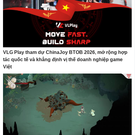
VLG Play tham dự ChinaJoy BTOB 2026, mở rộng hợp
tác quốc tế và khẳng định vị thế doanh nghiệp game
Việt