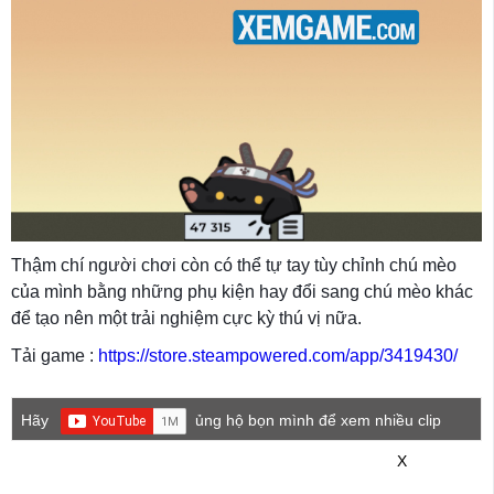
Thậm chí người chơi còn có thể tự tay tùy chỉnh chú mèo
của mình bằng những phụ kiện hay đổi sang chú mèo khác
để tạo nên một trải nghiệm cực kỳ thú vị nữa.
Tải game :
https://store.steampowered.com/app/3419430/
Hãy
ủng hộ bọn mình để xem nhiều clip
game mới hơn nhé!
X