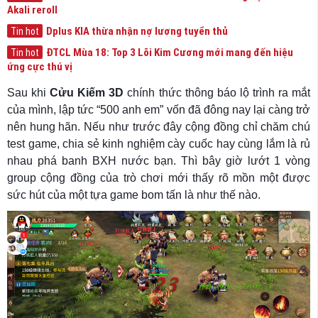
Akali reroll
Dplus KIA thừa nhận nợ lương tuyển thủ
Tin hot
ĐTCL Mùa 18: Top 3 Lõi Kim Cương mới mang đến hiệu
Tin hot
ứng cực thú vị
Sau khi
Cửu Kiếm 3D
chính thức thông báo lộ trình ra mắt
của mình, lập tức “500 anh em” vốn đã đông nay lại càng trở
nên hung hãn. Nếu như trước đây cộng đồng chỉ chăm chú
test game, chia sẻ kinh nghiệm cày cuốc hay cùng lắm là rủ
nhau phá banh BXH nước bạn. Thì bây giờ lướt 1 vòng
group cộng đồng của trò chơi mới thấy rõ mồn một được
sức hút của một tựa game bom tấn là như thế nào.