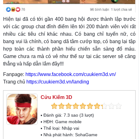
Hiện tại đã có tới gần 400 bang hội được thành lập trước
với các group chat đỉnh điểm lên tới 200 thành viên với rất
nhiều các tiêu chí khác nhau. Có bang chỉ tuyển nữ, có
bang vui là chính, có bang dã tâm cướp top, có bang lại tập
hợp toàn các thành phần hiếu chiến sẵn sàng đổ máu.
Game chưa ra mà có vẻ như thế sự tại các server sẽ căng
thẳng và hấp dẫn lắm đây!!!
Fanpage:
https://www.facebook.com/cuukiem3d.vn/
Trang chủ
https://cuukiem3d.vn/landing
Cửu Kiếm 3D
▪ Đánh giá:
7.3
sao (
3
lượt)
▪ HĐH:
Game mobile
▪ Thể loại:
Nhập vai
▪ Nhà phát hành: SohaGame