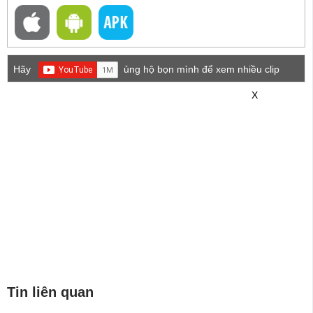
Hãy
ủng hộ bọn mình để xem nhiều clip
game mới hơn nhé!
X
Tin liên quan