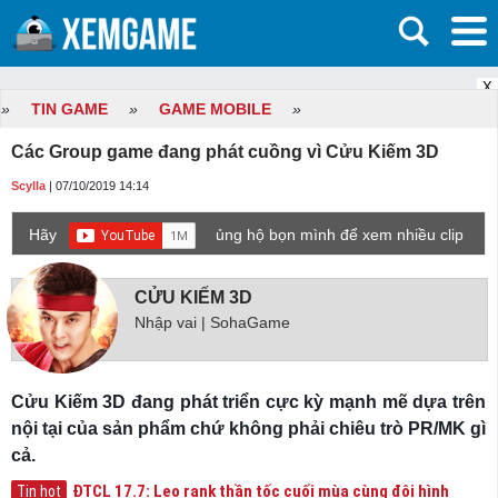
X
»
TIN GAME
»
GAME MOBILE
»
Các Group game đang phát cuồng vì Cửu Kiếm 3D
Scylla
| 07/10/2019 14:14
Hãy
ủng hộ bọn mình để xem nhiều clip
game mới hơn nhé!
CỬU KIẾM 3D
Nhập vai | SohaGame
Cửu Kiếm 3D đang phát triển cực kỳ mạnh mẽ dựa trên
nội tại của sản phẩm chứ không phải chiêu trò PR/MK gì
cả.
ĐTCL 17.7: Leo rank thần tốc cuối mùa cùng đội hình
Tin hot