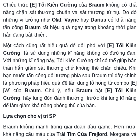
Chiêu thức
[E] Tối Kiên Cường
của
Braum
không có khả
năng chặn sát thương chuẩn và sát thương từ trụ. Do đó
những vị tướng như
Olaf
,
Vayne
hay
Darius
có khả năng
tấn công
Braum
rất hiệu quả ngay trong khoảng thời gian
hắn đang bật khiên.
Một cách cũng rất hiệu quả để đối phó với
[E] Tối Kiên
Cường
là sử dụng những kĩ năng không có đường đạn.
Với những kĩ năng này, Tối Kiên Cường chỉ có thể giúp bản
thân hắn giảm sát thương chứ không thể chặn chiêu. Khi
bạn muốn tấn công đối tượng phía sau Braum thì đây chính
là phương pháp hiệu quả để tận dụng lỗ hổng từ combo [E]
[W] của
Braum
. Chú ý, nếu
Braum
bật
[E] Tối Kiên
Cường
, hãy tung đòn đánh thường trước khi tung kĩ năng
để làm giảm khả năng phòng thủ của hắn.
Lựa chọn cho vị trí SP
Braum không mạnh trong giai đoạn đầu game. Hơn nữa,
khả năng cấu máu của
Trái Tim Của Frejlord
. Morgana và