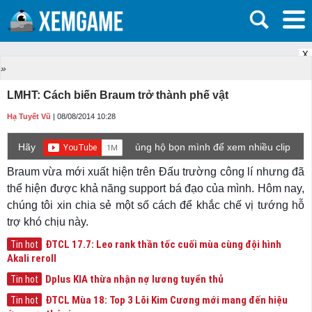
X
»
LMHT: Cách biến Braum trở thành phế vật
Hạ Tuyết Vũ
| 08/08/2014 10:28
Hãy
ủng hộ bọn mình để xem nhiều clip
game mới hơn nhé!
Braum vừa mới xuất hiện trên Đấu trường công lí nhưng đã
thể hiện được khả năng support bá đạo của mình. Hôm nay,
chúng tôi xin chia sẻ một số cách để khắc chế vị tướng hỗ
trợ khó chịu này.
ĐTCL 17.7: Leo rank thần tốc cuối mùa cùng đội hình
Tin hot
Akali reroll
Dplus KIA thừa nhận nợ lương tuyển thủ
Tin hot
ĐTCL Mùa 18: Top 3 Lõi Kim Cương mới mang đến hiệu
Tin hot