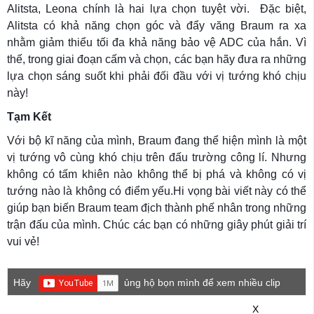
Alitsta, Leona chính là hai lựa chọn tuyệt vời. Đặc biệt,
Alitsta có khả năng chọn góc và đẩy văng Braum ra xa
nhằm giảm thiểu tối đa khả năng bảo vệ ADC của hắn. Vì
thế, trong giai đoạn cấm và chọn, các bạn hãy đưa ra những
lựa chọn sáng suốt khi phải đối đầu với vị tướng khó chịu
này!
Tạm Kết
Với bộ kĩ năng của mình, Braum đang thể hiện mình là một
vị tướng vô cùng khó chịu trên đấu trường công lí. Nhưng
không có tấm khiên nào không thể bị phá và không có vị
tướng nào là không có điểm yếu.Hi vọng bài viết này có thể
giúp bạn biến Braum team địch thành phế nhân trong những
trận đấu của mình. Chúc các bạn có những giây phút giải trí
vui vẻ!
Hãy
ủng hộ bọn mình để xem nhiều clip
game mới hơn nhé!
X