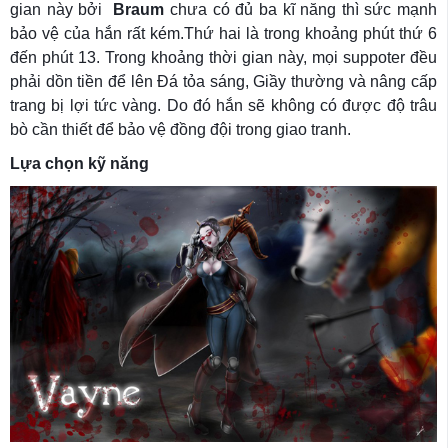
gian này bởi
Braum
chưa có đủ ba kĩ năng thì sức mạnh
bảo vệ của hắn rất kém.Thứ hai là trong khoảng phút thứ 6
đến phút 13. Trong khoảng thời gian này, mọi suppoter đều
phải dồn tiền để lên Đá tỏa sáng, Giầy thường và nâng cấp
trang bị lợi tức vàng. Do đó hắn sẽ không có được độ trâu
bò cần thiết để bảo vệ đồng đội trong giao tranh.
Lựa chọn kỹ năng