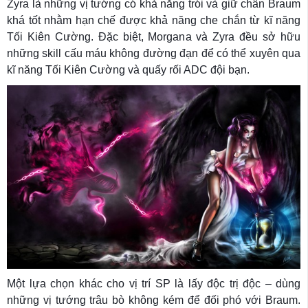
Zyra là những vị tướng có khả năng trói và giữ chân Braum
khá tốt nhằm hạn chế được khả năng che chắn từ kĩ năng
Tối Kiên Cường. Đặc biệt, Morgana và Zyra đều sở hữu
những skill cấu máu không đường đạn để có thể xuyên qua
kĩ năng Tối Kiên Cường và quấy rối ADC đội bạn.
Một lựa chọn khác cho vị trí SP là lấy độc trị độc – dùng
những vị tướng trâu bò không kém để đối phó với Braum.