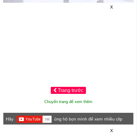
X
Trang trước
Chuyển trang để xem thêm
Hãy
ủng hộ bọn mình để xem nhiều clip
game mới hơn nhé!
X