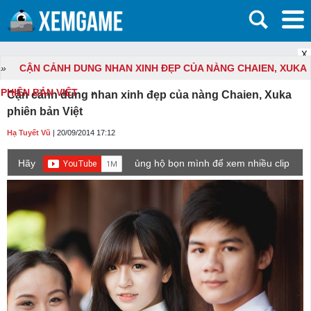
X
»
CẬN CẢNH DUNG NHAN XINH ĐẸP CỦA NÀNG CHAIEN, XUKA
PHIÊN BẢN VIỆT
»
Cận cảnh dung nhan xinh đẹp của nàng Chaien, Xuka
phiên bản Việt
Hạ Tuyết Vũ
| 20/09/2014 17:12
Hãy
ủng hộ bọn mình để xem nhiều clip
game mới hơn nhé!