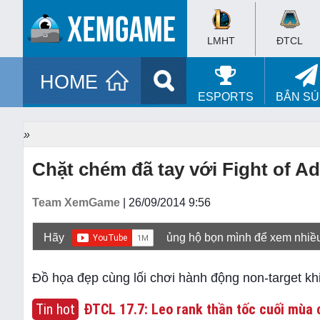
LMHT
ĐTCL
HOME
ESPORTS
BẮN S
»
Chặt chém đã tay với Fight of A
Team XemGame
| 26/09/2014 9:56
Hãy
ủng hộ bọn mình để xem nhiề
Đồ họa đẹp cùng lối chơi hành động non-target khi
Tin hot
ĐTCL 17.7: Leo rank thần tốc cuối mùa c