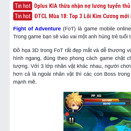
Tin hot
Dplus KIA thừa nhận nợ lương tuyển thủ
Tin hot
ĐTCL Mùa 18: Top 3 Lõi Kim Cương mới 
Fight of Adventure
(FoT) là game mobile online
Trong game bạn sẽ vào vai một anh hùng trẻ tuổi tr
Đồ họa 3D trong FoT rất đẹp mắt và dễ thương vớ
hình ngang, đúng theo phong cách game chặt ch
tượng. Với 3 lớp nhân vật khác nhau, người chơi 
hơn cả là ngoài nhân vật thì các con Boss tron
mạnh mẽ.