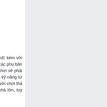
PvE kèm với
 các phụ bản
chơi sẽ phải
i kỹ năng từ
ười chơi thả
há lớn, tuy