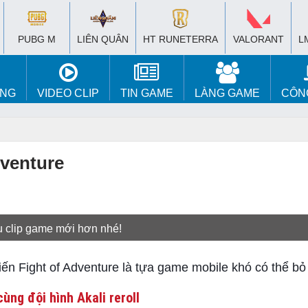
PUBG M
LIÊN QUÂN
HT RUNETERRA
VALORANT
L
ÚNG
VIDEO CLIP
TIN GAME
LÀNG GAME
CÔN
dventure
u clip game mới hơn nhé!
ến Fight of Adventure là tựa game mobile khó có thể bỏ
ùng đội hình Akali reroll