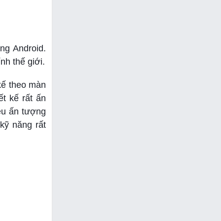
ng Android.
nh thế giới.
 kế theo màn
t kế rất ấn
iều ấn tượng
kỹ năng rất