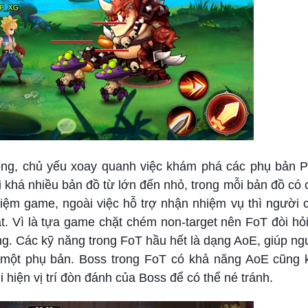
ộng, chủ yếu xoay quanh việc khám phá các phụ bản 
 khá nhiều bản đồ từ lớn đến nhỏ, trong mỗi bản đồ có
hiệm game, ngoài việc hỗ trợ nhận nhiệm vụ thì người 
t. Vì là tựa game chặt chém non-target nên FoT đòi hỏ
ng. Các kỹ năng trong FoT hầu hết là dạng AoE, giúp ng
 một phụ bản. Boss trong FoT có khả năng AoE cũng k
 hiện vị trí đòn đánh của Boss để có thể né tránh.