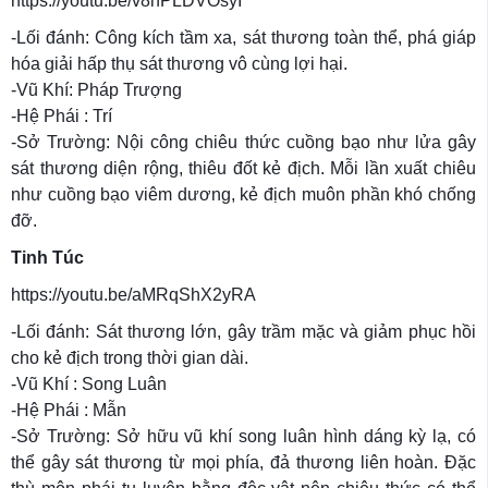
https://youtu.be/v8hPLDVOsyI
-Lối đánh: Công kích tầm xa, sát thương toàn thể, phá giáp
hóa giải hấp thụ sát thương vô cùng lợi hại.
-Vũ Khí: Pháp Trượng
-Hệ Phái : Trí
-Sở Trường: Nội công chiêu thức cuồng bạo như lửa gây
sát thương diện rộng, thiêu đốt kẻ địch. Mỗi lần xuất chiêu
như cuồng bạo viêm dương, kẻ địch muôn phần khó chống
đỡ.
Tinh Túc
https://youtu.be/aMRqShX2yRA
-Lối đánh: Sát thương lớn, gây trầm mặc và giảm phục hồi
cho kẻ địch trong thời gian dài.
-Vũ Khí : Song Luân
-Hệ Phái : Mẫn
-Sở Trường: Sở hữu vũ khí song luân hình dáng kỳ lạ, có
thể gây sát thương từ mọi phía, đả thương liên hoàn. Đặc