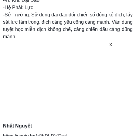
-Vũ Khí: Đại Đao
-Hệ Phái: Lực
-Sở Trường: Sử dụng đại đao đối chiến số đông kẻ địch, lấy
sát lực làm trọng, địch càng yếu công càng mạnh. Vận dụng
tuyệt học miễn dịch không chế, càng chiến đấu càng dũng
mãnh.
X
Nhật Nguyệt