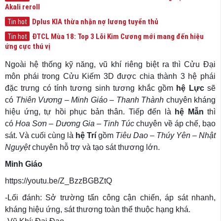
Akali reroll
Dplus KIA thừa nhận nợ lương tuyển thủ
Tin hot
ĐTCL Mùa 18: Top 3 Lõi Kim Cương mới mang đến hiệu
Tin hot
ứng cực thú vị
Ngoài hệ thống kỹ năng, vũ khí riêng biệt ra thì Cửu Đại
môn phái trong Cửu Kiếm 3D được chia thành 3 hệ phái
đặc trưng có tính tương sinh tương khắc gồm
hệ Lực
sẽ
có
Thiên Vương – Minh Giáo – Thanh Thành
chuyên kháng
hiệu ứng, tự hồi phục bản thân. Tiếp đến là
hệ Mẫn
thì
có
Hoa Sơn – Dương Gia – Tinh Túc
chuyên về áp chế, bạo
sát. Và cuối cùng là
hệ Trí
gồm
Tiêu Dao – Thúy Yên – Nhật
Nguyệt
chuyên hỗ trợ và tạo sát thương lớn.
Minh Giáo
https://youtu.be/Z_BzzBGBZtQ
-Lối đánh: Sở trường tấn công cận chiến, áp sát nhanh,
kháng hiệu ứng, sát thương toàn thể thuộc hạng khá.