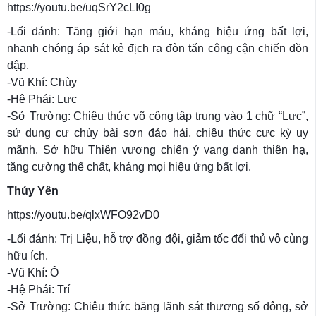
https://youtu.be/uqSrY2cLI0g
-Lối đánh: Tăng giới hạn máu, kháng hiệu ứng bất lợi,
nhanh chóng áp sát kẻ địch ra đòn tấn công cận chiến dồn
dập.
-Vũ Khí: Chùy
-Hệ Phái: Lực
-Sở Trường: Chiêu thức võ công tập trung vào 1 chữ “Lực”,
sử dụng cự chùy bài sơn đảo hải, chiêu thức cực kỳ uy
mãnh. Sở hữu Thiên vương chiến ý vang danh thiên hạ,
tăng cường thể chất, kháng mọi hiệu ứng bất lợi.
Thúy Yên
https://youtu.be/qlxWFO92vD0
-Lối đánh: Trị Liệu, hỗ trợ đồng đội, giảm tốc đối thủ vô cùng
hữu ích.
-Vũ Khí: Ô
-Hệ Phái: Trí
-Sở Trường: Chiêu thức băng lãnh sát thương số đông, sở