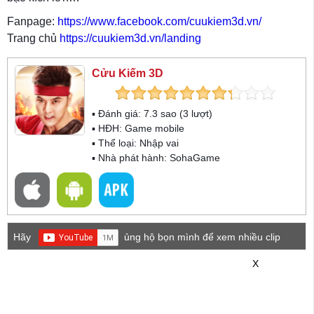
Fanpage:
https://www.facebook.com/cuukiem3d.vn/
Trang chủ
https://cuukiem3d.vn/landing
Cửu Kiếm 3D
▪ Đánh giá:
7.3
sao (
3
lượt)
▪ HĐH:
Game mobile
▪ Thể loại:
Nhập vai
▪ Nhà phát hành: SohaGame
Hãy
ủng hộ bọn mình để xem nhiều clip
game mới hơn nhé!
X