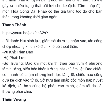
thù môn phái tu luyện bằng độc vật nên chiêu thức có thể
gây ra nhiều trạng thái bất lợi cho kẻ địch. Tâm pháp độc
môn Hóa Công Đại Pháp có thể gia tăng tốc độ cho bản
thân trong khoảng thời gian ngắn.
Thanh Thành
https://youtu.be/j-dkfhcA2sY
-Lối đánh: Hút sinh lực, giảm sát thương nhận vào, tấn công
chớp nhoáng khiến kẻ địch khó bề thoát thân.
-Vũ Khí: Trảm Đao
-Hệ Phái: Lực
-Sở Trường: Đao khí một khi thi triển bao trùm 4 phương
tám hướng, biến hóa khôn lường, sát khí lẫm liệt. Đao chiêu
có nhanh có chậm nhưng kình lực lăng lệ, chiêu nào cũng
đưa kẻ địch vào tử lộ. Sở hữu tâm pháp độc môn hấp huyết
kẻ địch, kết hợp cùng bộ pháp cao minh, giảm tối đa sát
thương phải chịu.
Thiên Vương