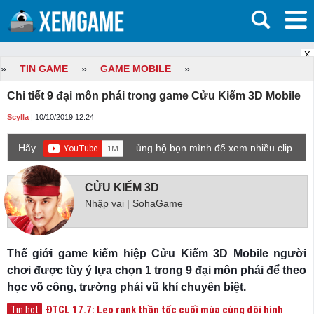
X
»
TIN GAME
»
GAME MOBILE
»
Chi tiết 9 đại môn phái trong game Cửu Kiếm 3D Mobile
Scylla
| 10/10/2019 12:24
Hãy
ủng hộ bọn mình để xem nhiều clip
game mới hơn nhé!
CỬU KIẾM 3D
Nhập vai | SohaGame
Thế giới game kiếm hiệp Cửu Kiếm 3D Mobile người
chơi được tùy ý lựa chọn 1 trong 9 đại môn phái để theo
học võ công, trường phái vũ khí chuyên biệt.
ĐTCL 17.7: Leo rank thần tốc cuối mùa cùng đội hình
Tin hot