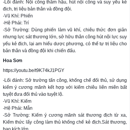
-Lối đánh: Nội công thâm hậu, hút nội công và suy yếu kẻ
địch, trị liệu bản thân và đồng đội.
-Vũ Khí: Phiến
-Hệ Phái: Trí
-Sở Trường: Dùng phiến làm vũ khí, chiêu thức đơn giản
nhưng lực sát thương lớn, sở hữu thân công hút nội lực suy
yếu kẻ địch, lại am hiểu dược phương, có thể tự trị liệu cho
bản thân và đồng đội khi chiến đấu.
Hoa Sơn
https://youtu.be/t9K74kJ1PGY
-Lối đánh: Sở trường tấn công, khống chế đối thủ, sử dụng
kiếm ý cương mãnh kết hợp với kiếm chiêu liên miên bất
tuyệt đưa đối thủ vào tuyệt lộ.
-Vũ Khí: Kiếm
-Hệ Phái: Mẫn
-Sở Trường: Kiếm ý cương mãnh sát thương địch từ xa,
Kiếm thức lấy công làm thủ khống chế kẻ địch.Sát thương,
bạo kích lớn…