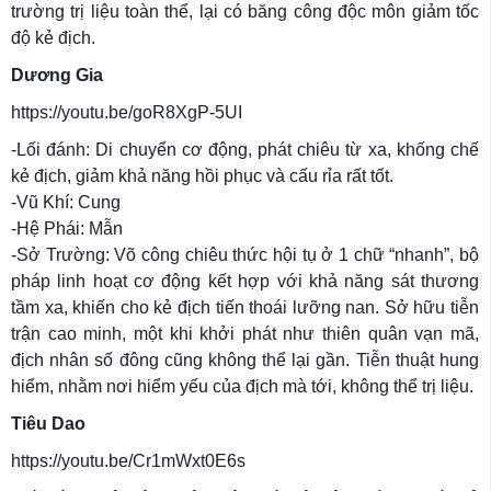
trường trị liệu toàn thể, lại có băng công độc môn giảm tốc
độ kẻ địch.
Dương Gia
https://youtu.be/goR8XgP-5UI
-Lối đánh: Di chuyển cơ động, phát chiêu từ xa, khống chế
kẻ địch, giảm khả năng hồi phục và cấu rỉa rất tốt.
-Vũ Khí: Cung
-Hệ Phái: Mẫn
-Sở Trường: Võ công chiêu thức hội tụ ở 1 chữ “nhanh”, bộ
pháp linh hoạt cơ động kết hợp với khả năng sát thương
tầm xa, khiến cho kẻ địch tiến thoái lưỡng nan. Sở hữu tiễn
trận cao minh, một khi khởi phát như thiên quân vạn mã,
địch nhân số đông cũng không thể lại gần. Tiễn thuật hung
hiểm, nhằm nơi hiểm yếu của địch mà tới, không thể trị liệu.
Tiêu Dao
https://youtu.be/Cr1mWxt0E6s