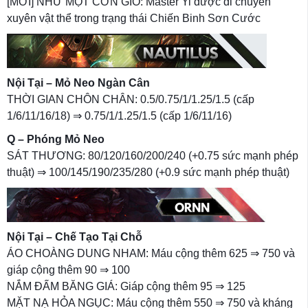
[MỚI] NHƯ MỘT CƠN GIÓ: Master Yi được di chuyển
xuyên vật thể trong trạng thái Chiến Binh Sơn Cước
Nội Tại – Mỏ Neo Ngàn Cân
THỜI GIAN CHÔN CHÂN: 0.5/0.75/1/1.25/1.5 (cấp
1/6/11/16/18) ⇒ 0.75/1/1.25/1.5 (cấp 1/6/11/16)
Q – Phóng Mỏ Neo
SÁT THƯƠNG: 80/120/160/200/240 (+0.75 sức mạnh phép
thuật) ⇒ 100/145/190/235/280 (+0.9 sức mạnh phép thuật)
Nội Tại – Chế Tạo Tại Chỗ
ÁO CHOÀNG DUNG NHAM: Máu cộng thêm 625 ⇒ 750 và
giáp cộng thêm 90 ⇒ 100
NẮM ĐẤM BĂNG GIÁ: Giáp cộng thêm 95 ⇒ 125
MẶT NẠ HỎA NGỤC: Máu cộng thêm 550 ⇒ 750 và kháng