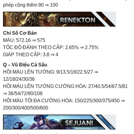
phép cộng thêm 90 ⇒ 100
Chỉ Số Cơ Bản
MÁU: 572.16 ⇒ 575
TỐC ĐỘ ĐÁNH THEO CẤP: 2.65% ⇒ 2.75%
GIÁP THEO CẤP: 3.8 ⇒ 4
Q – Vũ Điệu Cá Sấu
HỒI MÁU LÊN TƯỚNG: 9/13.5/18/22.5/27 ⇒
12/18/24/30/36
HỒI MÁU LÊN TƯỚNG CƯỜNG HÓA: 27/40.5/54/67.5/81
⇒ 36/54/72/90/108
HỒI MÁU TỐI ĐA CƯỜNG HÓA: 150/225/300/375/450 ⇒
200/300/400/500/600