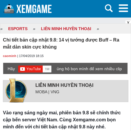
X
»
ESPORTS
»
LIÊN MINH HUYỀN THOẠI
»
Chi tiết bản cập nhật 9.8: 14 vị tướng được Buff – Ra
mắt dàn skin cực khủng
caominh
| 17/04/2019 18:15
Hãy
ủng hộ bọn mình để xem nhiều clip
game mới hơn nhé!
LIÊN MINH HUYỀN THOẠI
MOBA | VNG
Vào rạng sáng ngày mai, phiên bản 9.8 sẽ chính thức
cập bến server Việt Nam. Cùng Xemgame.com bọn
mình đến với chi tiết bản cập nhật 9.8 này nhé.