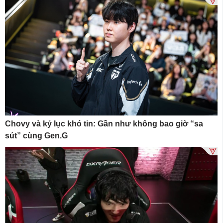
Chovy và kỷ lục khó tin: Gần như không bao giờ “sa
sút” cùng Gen.G