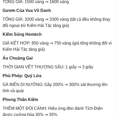
TỔNG GIÁ: 1500 vàng ⇒ 1600 vàng
Gươm Của Vua Vô Danh
TỔNG GIÁ: 3200 vàng ⇒ 3300 vàng (tất cả đều không thay
đổi ngoại trừ Kiếm Hải Tặc tăng giá)
Kiếm Súng Hextech
GIÁ KẾT HỢP: 850 vàng ⇒ 750 vàng (giá tổng không đổi vì
Kiếm Hải Tặc tăng giá)
Áo Choàng Gai
THỜI GIAN VẾT THƯƠNG SÂU: 1 giây ⇒ 3 giây
Phù Phép: Quỷ Lửa
GÀ BIẾN DỊ NƯỚNG: Gây 200% ⇒ 300% sát thương lên
lính và quái
Phong Thần Kiếm
THÊM MỘT ĐÔI CÁNH: Hiệu ứng đòn đánh Tích Điện
được cường hóa 30% ⇒ 35%