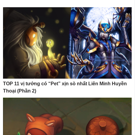
TOP 11 vị tướng có “Pet” xịn sò nhất Liên Minh Huyền
Thoại (Phần 2)