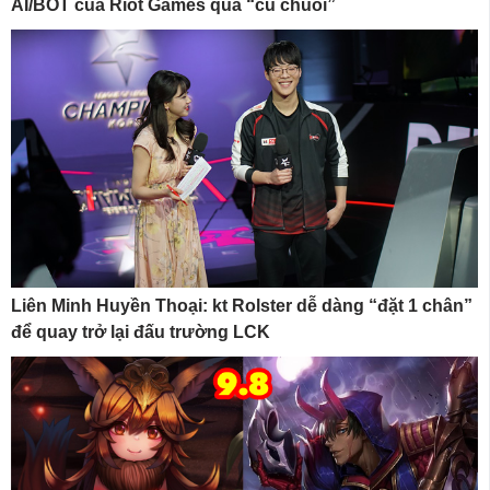
AI/BOT của Riot Games quá “củ chuối”
Liên Minh Huyền Thoại: kt Rolster dễ dàng “đặt 1 chân”
để quay trở lại đấu trường LCK