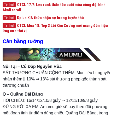
ĐTCL 17.7: Leo rank thần tốc cuối mùa cùng đội hình
Tin hot
Akali reroll
Dplus KIA thừa nhận nợ lương tuyển thủ
Tin hot
ĐTCL Mùa 18: Top 3 Lõi Kim Cương mới mang đến hiệu
Tin hot
ứng cực thú vị
Cân bằng tướng
Nội Tại – Cú Đập Nguyền Rủa
SÁT THƯƠNG CHUẨN CỘNG THÊM: Mục tiêu bị nguyền
nhận thêm || 10% ⇒ 13% sát thương phép gốc thành sát
thương chuẩn
Q – Quăng Dải Băng
HỒI CHIÊU: 16/14/12/10/8 giây ⇒ 12/11/10/9/8 giây
ĐỪNG RỜI XA EM: Amumu giờ sẽ bay theo đối phương
một đoạn tính từ điểm dùng chiêu Quăng Dải Băng, trong