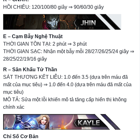
HỒI CHIÊU: 120/100/80 giây ⇒ 90/60/30 giây
E – Cạm Bẫy Nghệ Thuật
THỜI GIAN TỒN TẠI: 2 phút ⇒ 3 phút
THỜI GIAN SẠC: Nhận một bẫy mỗi 28/27/26/25/24 giây ⇒
28/25/22/19/16 giây
R – Sân Khấu Tử Thần
SÁT THƯƠNG KẾT LIỄU: 1.0 đến 3.5 (dựa trên máu đã
mất của mục tiêu) ⇒ 1.0 đến 4.0 (dựa trên máu đã mất của
mục tiêu)
MÔ TẢ: Sửa một lỗi khiến mô tả tăng cấp hiển thị không
chính xác
Chỉ Số Cơ Bản