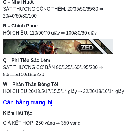
Q – Nhai Nuốt
SÁT THƯƠNG CỘNG THÊM: 20/35/50/65/80 ⇒
20/40/60/80/100
R – Chinh Phục
HỒI CHIÊU: 110/90/70 giây ⇒ 100/80/60 giây
Q – Phi Tiêu Sắc Lẻm
SÁT THƯƠNG CƠ BẢN 90/125/160/195/230 ⇒
80/115/150/185/220
W – Phân Thân Bóng Tố
i
HỒI CHIÊU 20/18.5/17/15.5/14 giây ⇒ 22/20/18/16/14 giây
Cân bằng trang bị
Kiếm Hải Tặc
GIÁ KẾT HỢP: 250 vàng ⇒ 350 vàng