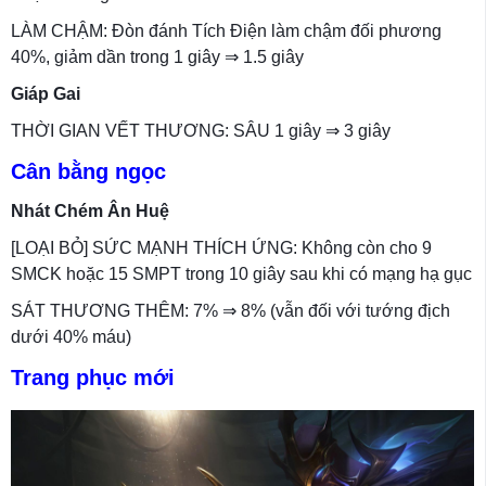
LÀM CHẬM: Đòn đánh Tích Điện làm chậm đối phương
40%, giảm dần trong 1 giây ⇒ 1.5 giây
Giáp Gai
THỜI GIAN VẾT THƯƠNG: SÂU 1 giây ⇒ 3 giây
Cân bằng ngọc
Nhát Chém Ân Huệ
[LOẠI BỎ] SỨC MẠNH THÍCH ỨNG: Không còn cho 9
SMCK hoặc 15 SMPT trong 10 giây sau khi có mạng hạ gục
SÁT THƯƠNG THÊM: 7% ⇒ 8% (vẫn đối với tướng địch
dưới 40% máu)
Trang phục mới