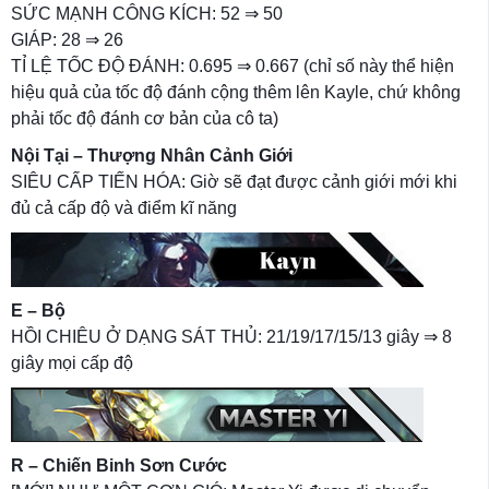
SỨC MẠNH CÔNG KÍCH: 52 ⇒ 50
GIÁP: 28 ⇒ 26
TỈ LỆ TỐC ĐỘ ĐÁNH: 0.695 ⇒ 0.667 (chỉ số này thể hiện
hiệu quả của tốc độ đánh cộng thêm lên Kayle, chứ không
phải tốc độ đánh cơ bản của cô ta)
Nội Tại – Thượng Nhân Cảnh Giới
SIÊU CẤP TIẾN HÓA: Giờ sẽ đạt được cảnh giới mới khi
đủ cả cấp độ và điểm kĩ năng
E – Bộ
HỒI CHIÊU Ở DẠNG SÁT THỦ: 21/19/17/15/13 giây ⇒ 8
giây mọi cấp độ
R – Chiến Binh Sơn Cước