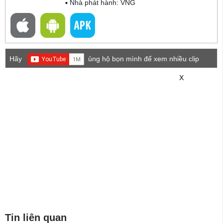
▪ Nhà phát hành: VNG
Hãy
ủng hộ bọn mình để xem nhiều clip
game mới hơn nhé!
X
Tin liên quan