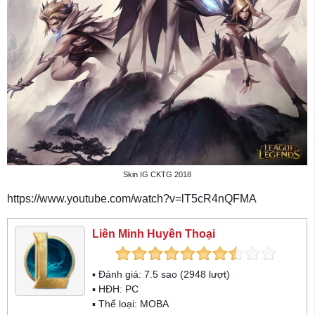
Skin IG CKTG 2018
https://www.youtube.com/watch?v=lT5cR4nQFMA
Liên Minh Huyền Thoại
▪ Đánh giá:
7.5
sao (
2948
lượt)
▪ HĐH:
PC
▪ Thể loại:
MOBA