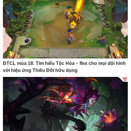
ĐTCL mùa 18: Tìm hiểu Tộc Hỏa – flex cho mọi đội hình
với hiệu ứng Thiêu Đốt hữu dụng