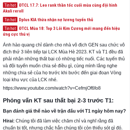
ĐTCL 17.7: Leo rank thần tốc cuối mùa cùng đội hình
Tin hot
Akali reroll
Dplus KIA thừa nhận nợ lương tuyển thủ
Tin hot
ĐTCL Mùa 18: Top 3 Lõi Kim Cương mới mang đến hiệu
Tin hot
ứng cực thú vị
Ánh hào quang chỉ dành cho nhà vô địch GEN sau chức vô
địch thứ 3 liên tiếp tại LCK Mùa Hè 2023. KT và T1 đều đã
phải nhận những thất bại có những tiếc nuối. Các tuyển thủ
và đội tuyển muốn chia sẻ điều gì, cùng mình lắng nghe
những chia sẻ của họ trước khi bước đến giai đoạn Vòng
loại khu vực của LCK nhé.
https://www.youtube.com/watch?v=CefmjOf6fo8
Phỏng vấn KT sau thất bại 2-3 trước T1:
Bạn đánh giá thế nào về trận đấu với T1 ngày hôm nay?
Hirai:
Chúng tôi đã làm việc chăm chỉ và nghĩ rằng đã
chuẩn bị tốt, nhưng chắc hẳn chúng tôi còn thiếu sót gì đó.