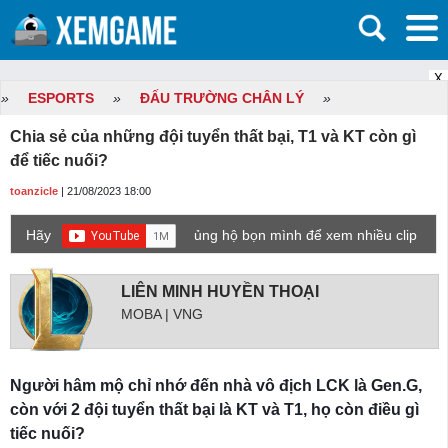
X
»
ESPORTS
»
ĐẤU TRƯỜNG CHÂN LÝ
»
Chia sẻ của những đội tuyển thất bại, T1 và KT còn gì
để tiếc nuối?
toanzicle
| 21/08/2023 18:00
Hãy
ủng hộ bọn mình để xem nhiều clip
game mới hơn nhé!
LIÊN MINH HUYỀN THOẠI
MOBA | VNG
Người hâm mộ chỉ nhớ đến nhà vô địch LCK là Gen.G,
còn với 2 đội tuyển thất bại là KT và T1, họ còn điều gì
tiếc nuối?