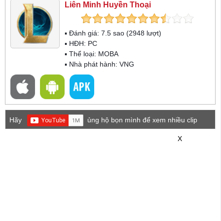
Liên Minh Huyền Thoại
▪ Đánh giá:
7.5
sao (
2948
lượt)
▪ HĐH:
PC
▪ Thể loại:
MOBA
▪ Nhà phát hành: VNG
Hãy
ủng hộ bọn mình để xem nhiều clip
game mới hơn nhé!
X