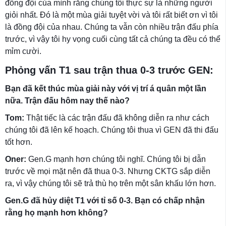
đồng đội của mình rằng chúng tôi thực sự là những người
giỏi nhất. Đó là một mùa giải tuyệt vời và tôi rất biết ơn vì tôi
là đồng đội của nhau. Chúng ta vẫn còn nhiều trận đấu phía
trước, vì vậy tôi hy vọng cuối cùng tất cả chúng ta đều có thể
mỉm cười.
Phỏng vấn T1 sau trận thua 0-3 trước GEN:
Bạn đã kết thúc mùa giải này với vị trí á quân một lần
nữa. Trận đấu hôm nay thế nào?
Tom:
Thật tiếc là các trận đấu đã không diễn ra như cách
chúng tôi đã lên kế hoạch. Chúng tôi thua vì GEN đã thi đấu
tốt hơn.
Oner:
Gen.G mạnh hơn chúng tôi nghĩ. Chúng tôi bị dẫn
trước về mọi mặt nên đã thua 0-3. Nhưng CKTG sắp diễn
ra, vì vậy chúng tôi sẽ trả thù họ trên một sân khấu lớn hơn.
Gen.G đã hủy diệt T1 với tỉ số 0-3. Bạn có chấp nhận
rằng họ mạnh hơn không?