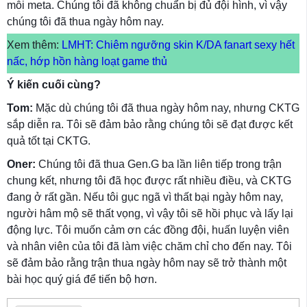
mỗi meta. Chúng tôi đã không chuẩn bị đủ đội hình, vì vậy
chúng tôi đã thua ngày hôm nay.
Xem thêm:
LMHT: Chiêm ngưỡng skin K/DA fanart sexy hết
nấc, hớp hồn hàng loạt game thủ
Ý kiến ​​cuối cùng?
Tom:
Mặc dù chúng tôi đã thua ngày hôm nay, nhưng CKTG
sắp diễn ra. Tôi sẽ đảm bảo rằng chúng tôi sẽ đạt được kết
quả tốt tại CKTG.
Oner:
Chúng tôi đã thua Gen.G ba lần liên tiếp trong trận
chung kết, nhưng tôi đã học được rất nhiều điều, và CKTG
đang ở rất gần. Nếu tôi gục ngã vì thất bại ngày hôm nay,
người hâm mộ sẽ thất vọng, vì vậy tôi sẽ hồi phục và lấy lại
động lực. Tôi muốn cảm ơn các đồng đội, huấn luyện viên
và nhân viên của tôi đã làm việc chăm chỉ cho đến nay. Tôi
sẽ đảm bảo rằng trận thua ngày hôm nay sẽ trở thành một
bài học quý giá để tiến bộ hơn.