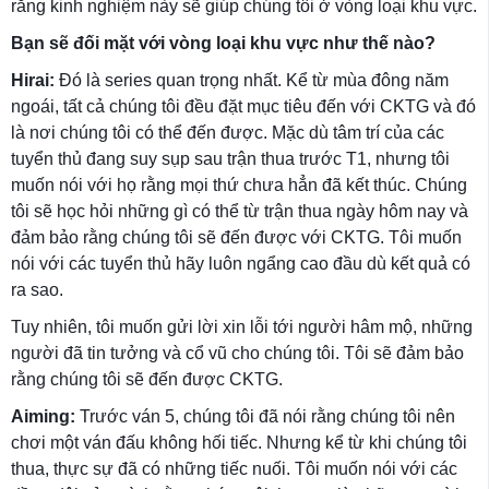
rằng kinh nghiệm này sẽ giúp chúng tôi ở vòng loại khu vực.
Bạn sẽ đối mặt với vòng loại khu vực như thế nào?
Hirai:
Đó là series quan trọng nhất. Kể từ mùa đông năm
ngoái, tất cả chúng tôi đều đặt mục tiêu đến với CKTG và đó
là nơi chúng tôi có thể đến được. Mặc dù tâm trí của các
tuyển thủ đang suy sụp sau trận thua trước T1, nhưng tôi
muốn nói với họ rằng mọi thứ chưa hẳn đã kết thúc. Chúng
tôi sẽ học hỏi những gì có thể từ trận thua ngày hôm nay và
đảm bảo rằng chúng tôi sẽ đến được với CKTG. Tôi muốn
nói với các tuyển thủ hãy luôn ngẩng cao đầu dù kết quả có
ra sao.
Tuy nhiên, tôi muốn gửi lời xin lỗi tới người hâm mộ, những
người đã tin tưởng và cổ vũ cho chúng tôi. Tôi sẽ đảm bảo
rằng chúng tôi sẽ đến được CKTG.
Aiming:
Trước ván 5, chúng tôi đã nói rằng chúng tôi nên
chơi một ván đấu không hối tiếc. Nhưng kể từ khi chúng tôi
thua, thực sự đã có những tiếc nuối. Tôi muốn nói với các