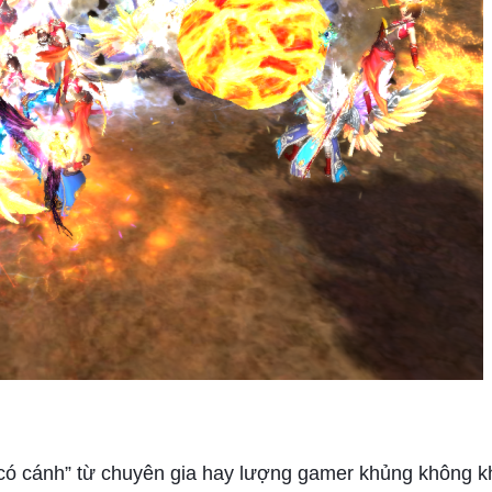
n “có cánh” từ chuyên gia hay lượng gamer khủng không k