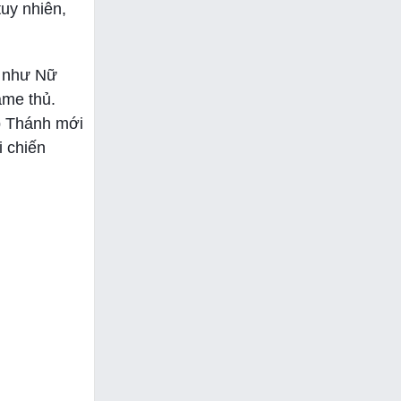
uy nhiên,
t như Nữ
ame thủ.
p Thánh mới
i chiến