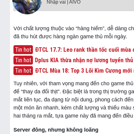
Nhập vai | AIVO
Với chất lượng thuộc vào “hàng hiếm”, dễ dàng chi
đã thu hút được hàng ngàn game thủ mỗi ngày.
Tin hot
ĐTCL 17.7: Leo rank thần tốc cuối mùa c
Tin hot
Dplus KIA thừa nhận nợ lương tuyển thủ
Tin hot
ĐTCL Mùa 18: Top 3 Lõi Kim Cương mới 
Tuy nhiên, với tham vọng mang đến cho game thủ 
để “thay da đổi thịt”. Đặc biệt là trong thị trườ
mắt liên tục, đa dạng từ nội dung, phong cách đ
một món ăn nhanh, kém chất lượng và thiếu màu 
hai tháng ra mắt, tựa game này đã mang đến điều
Server đông, nhưng không loãng