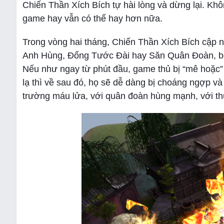
Chiến Thần Xích Bích tự hài lòng và dừng lại. Kh
game hay vẫn có thể hay hơn nữa.
Trong vòng hai tháng, Chiến Thần Xích Bích cập n
Anh Hùng, Đổng Tước Đài hay Săn Quân Đoàn, bổ 
Nếu như ngay từ phút đầu, game thủ bị “mê hoặc
lạ thì về sau đó, họ sẽ dễ dàng bị choáng ngợp và
trường máu lửa, với quân đoàn hùng mạnh, với t