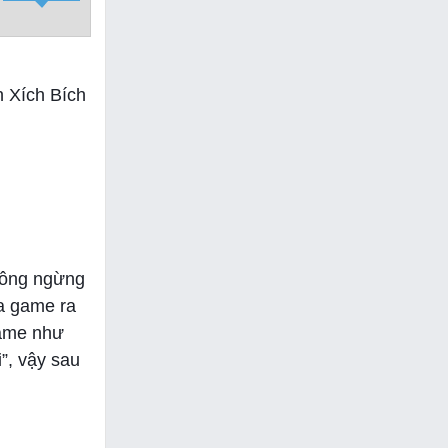
n Xích Bích
hông ngừng
ựa game ra
game như
”, vậy sau