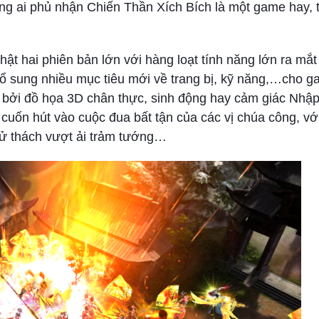
ông ai phủ nhận Chiến Thần Xích Bích là một game hay, t
hật hai phiên bản lớn với hàng loạt tính năng lớn ra mắ
sung nhiều mục tiêu mới về trang bị, kỹ năng,…cho g
” bởi đồ họa 3D chân thực, sinh động hay cảm giác Nhậ
 cuốn hút vào cuộc đua bất tận của các vị chúa công, vớ
hử thách vượt ải trảm tướng…