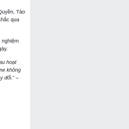
 Quyền, Tào
chắc qua
i nghiệm
gày.
au hoạt
ame không
ay đổ
i.” –