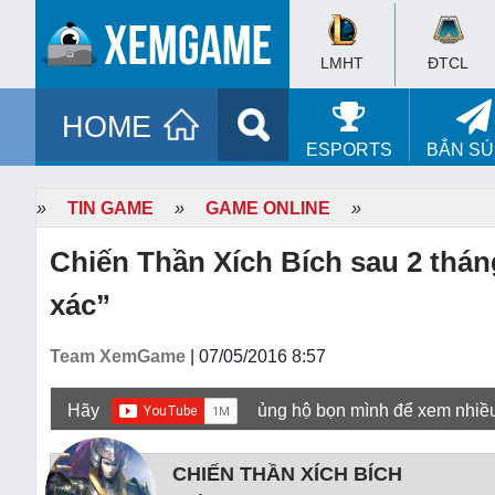
LMHT
ĐTCL
HOME
ESPORTS
BẮN S
»
TIN GAME
»
GAME ONLINE
»
Chiến Thần Xích Bích sau 2 thán
xác”
Team XemGame
| 07/05/2016 8:57
Hãy
ủng hộ bọn mình để xem nhiề
CHIẾN THẦN XÍCH BÍCH