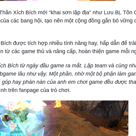
Thần Xích Bích mới “khai sơn lập địa” như Lưu Bị, Tôn
của các bang hội, tạo nên một cộng đồng gắn bó vững 
Bích được tích hợp nhiều tính năng hay, hấp dẫn để trả
ến từ các game thủ và nâng cấp, hoàn thiện game mỗi n
 Xích Bích từ ngày đầu game ra mắt. Lập team và cùng nh
webgame lâu như vậy. Một phần, nhờ một bộ phận làm g
g góp hay phàn nàn của anh em chơi game đều được th
h trên fanpage của trò chơi.