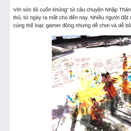
Với sức lôi cuốn khủng” từ câu chuyện Nhập Thánh
thủ, từ ngày ra mắt cho đến nay. Nhiều người đặt 
cùng thể loại: gamer đông nhưng dễ chơi và dễ b