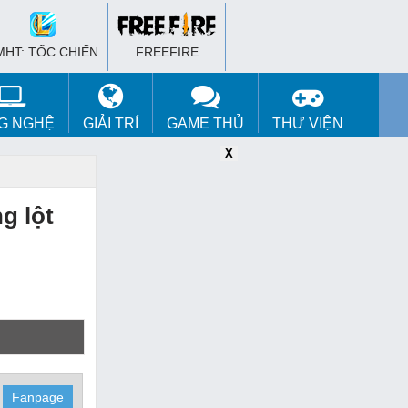
MHT: TỐC CHIẾN
FREEFIRE
G NGHỆ
GIẢI TRÍ
GAME THỦ
THƯ VIỆN
X
X
X
g lột
Fanpage