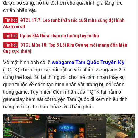
được bổ sung, hỗ trợ tốt hơn cho quá trình gia tăng lực
chiến nhân vật.
ĐTCL 17.7: Leo rank thần tốc cuối mùa cùng đội hình
Tin hot
Akali reroll
Dplus KIA thừa nhận nợ lương tuyển thủ
Tin hot
ĐTCL Mùa 18: Top 3 Lõi Kim Cương mới mang đến hiệu
Tin hot
ứng cực thú vị
Về mặt hình ảnh có lẽ
webgame Tam Quốc Truyền Kỳ
(TQTK) chưa thực sự nổi bật so với nhiều webgame 2D
cùng thể loại. Bù lại thì người chơi sẽ cảm nhận thấy sự
quen thuộc về cách tạo hình nhân vật, trang bị, bối cảnh
trong game. Tuy nhiên điểm nhấn của TQTK lại nằm ở
gameplay bám sát cốt truyện Tam Quốc đi kèm nhiều tính
năng mới lạ cho bạn thỏa sức khám phá.