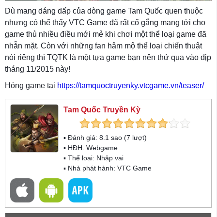
Dù mang dáng dấp của dòng game Tam Quốc quen thuộc
nhưng có thể thấy VTC Game đã rất cố gắng mang tới cho
game thủ nhiều điều mới mẻ khi chơi một thể loại game đã
nhẵn mặt. Còn với những fan hâm mộ thể loại chiến thuật
nói riêng thì TQTK là một tựa game bạn nên thử qua vào dịp
tháng 11/2015 này!
Hóng game tại
https://tamquoctruyenky.vtcgame.vn/teaser/
Tam Quốc Truyền Kỳ
▪ Đánh giá:
8.1
sao (
7
lượt)
▪ HĐH:
Webgame
▪ Thể loại:
Nhập vai
▪ Nhà phát hành: VTC Game