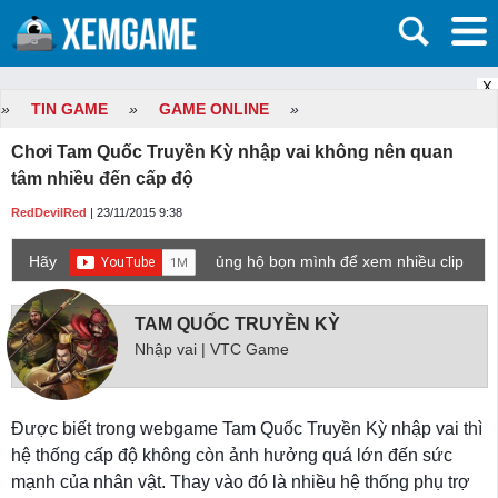
X
»
TIN GAME
»
GAME ONLINE
»
Chơi Tam Quốc Truyền Kỳ nhập vai không nên quan
tâm nhiều đến cấp độ
RedDevilRed
| 23/11/2015 9:38
Hãy
ủng hộ bọn mình để xem nhiều clip
game mới hơn nhé!
TAM QUỐC TRUYỀN KỲ
Nhập vai | VTC Game
Được biết trong webgame Tam Quốc Truyền Kỳ nhập vai thì
hệ thống cấp độ không còn ảnh hưởng quá lớn đến sức
mạnh của nhân vật. Thay vào đó là nhiều hệ thống phụ trợ