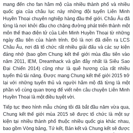
mang đến cho fan hâm mộ của nhiều thành phố và nhiều
quốc gia của châu lục này những đội tuyển Liên Minh
Huyền Thoại chuyên nghiệp hàng đầu thế giới. Châu Âu đã
từng là nơi khởi đầu cho chặng đường phát triển thành một
môn thể thao điện tử của Liên Minh Huyền Thoại từ những
ngày đầu tiên của hành trình. Đó là nơi đã diễn ra LCS
Châu Âu, nơi đã tổ chức rất nhiều giải đấu và các sự kiện
đáng nhớ (bao gồm Chung kết thế giới mùa đầu tiên vào
năm 2011, IEM, Dreamhack và gần đây nhất là Siêu Sao
Đại Chiến 2014) cũng như là quê hương của rất nhiều
tuyển thủ tài năng. Được mang Chung kết thế giới 2015 trở
lại với những tuyển thủ và người hâm mộ đã từng là một
phần vô cùng quan trọng để viết nên câu chuyện Liên Minh
Huyền Thoại là một điều tuyệt vời.
Tiếp tục theo hình mẫu chúng tôi đã bắt đầu năm vừa qua,
Chung kết thế giới mùa 2015 sẽ được tổ chức là một sự
kiện tại nhiều thành phố thuộc nhiều quốc gia khác nhau,
bao gồm Vòng bảng, Tứ kết, Bán kết và Chung kết sẽ được