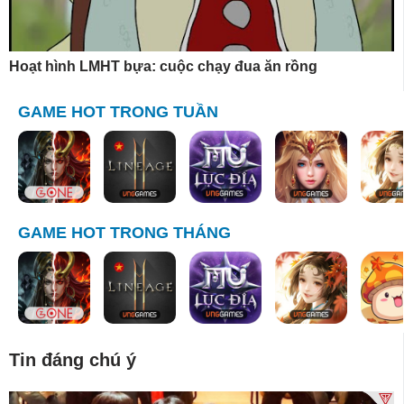
Hoạt hình LMHT bựa: cuộc chạy đua ăn rồng
GAME HOT TRONG TUẦN
GAME HOT TRONG THÁNG
Tin đáng chú ý