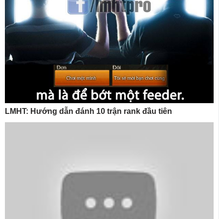
LMHT: Hướng dẫn đánh 10 trận rank đầu tiên