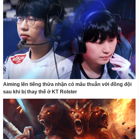
Aiming lên tiếng thừa nhận có mâu thuẫn với đồng đội
sau khi bị thay thế ở KT Rolster