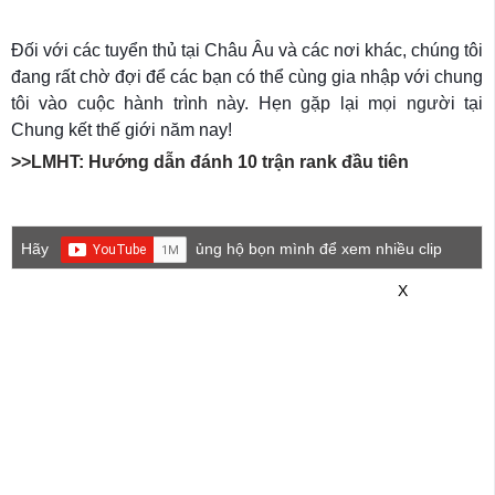
Đối với các tuyển thủ tại Châu Âu và các nơi khác, chúng tôi
đang rất chờ đợi để các bạn có thể cùng gia nhập với chung
tôi vào cuộc hành trình này. Hẹn gặp lại mọi người tại
Chung kết thế giới năm nay!
>>LMHT: Hướng dẫn đánh 10 trận rank đầu tiên
Hãy
ủng hộ bọn mình để xem nhiều clip
game mới hơn nhé!
X