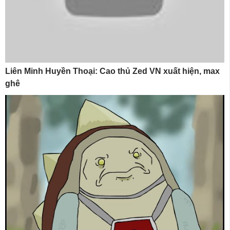
Liên Minh Huyền Thoại: Cao thủ Zed VN xuất hiện, max
ghê