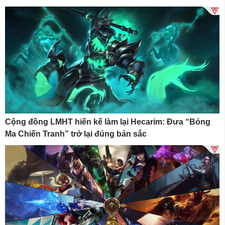
Cộng đồng LMHT hiến kế làm lại Hecarim: Đưa “Bóng
Ma Chiến Tranh” trở lại đúng bản sắc