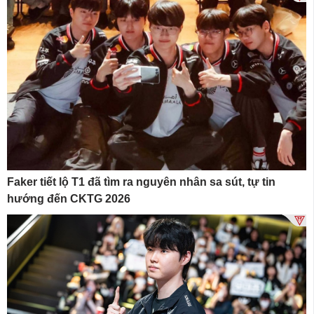
Faker tiết lộ T1 đã tìm ra nguyên nhân sa sút, tự tin
hướng đến CKTG 2026