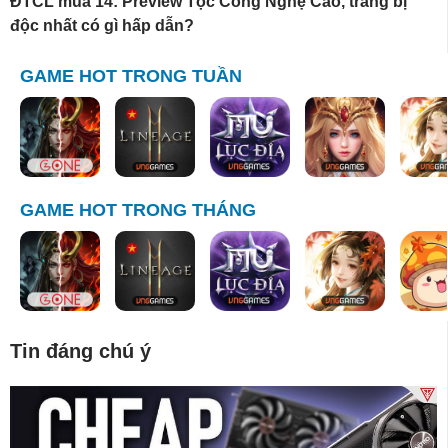
ĐTCL mùa 14: Preview Tộc Công Nghệ Cao, trang bị
độc nhất có gì hấp dẫn?
GAME HOT TRONG TUẦN
GAME HOT TRONG THÁNG
Tin đáng chú ý