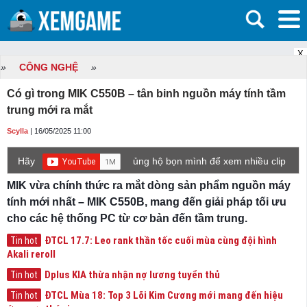
X
»
CÔNG NGHỆ
»
Có gì trong MIK C550B – tân binh nguồn máy tính tầm
trung mới ra mắt
Scylla
| 16/05/2025 11:00
Hãy
ủng hộ bọn mình để xem nhiều clip
game mới hơn nhé!
MIK vừa chính thức ra mắt dòng sản phẩm nguồn máy
tính mới nhất – MIK C550B, mang đến giải pháp tối ưu
cho các hệ thống PC từ cơ bản đến tầm trung.
ĐTCL 17.7: Leo rank thần tốc cuối mùa cùng đội hình
Tin hot
Akali reroll
Dplus KIA thừa nhận nợ lương tuyển thủ
Tin hot
ĐTCL Mùa 18: Top 3 Lõi Kim Cương mới mang đến hiệu
Tin hot