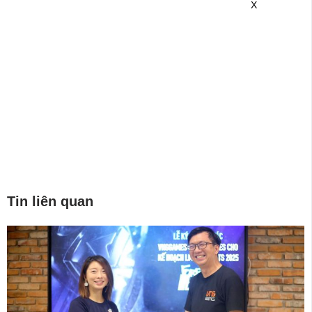
X
Tin liên quan