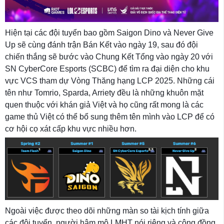
Hiện tại các đội tuyển bao gồm Saigon Dino và Never Give
Up sẽ cùng đánh trận Bán Kết vào ngày 19, sau đó đội
chiến thắng sẽ bước vào Chung Kết Tổng vào ngày 20 với
SN CyberCore Esports (SCBC) để tìm ra đại diện cho khu
vực VCS tham dự Vòng Thăng hạng LCP 2025. Những cái
tên như Tomrio, Sparda, Arriety đều là những khuôn mặt
quen thuộc với khán giả Việt và họ cũng rất mong là các
game thủ Việt có thể bổ sung thêm tên mình vào LCP để có
cơ hội cọ xát cấp khu vực nhiều hơn.
Ngoài việc được theo dõi những màn so tài kịch tính giữa
các đội tuyển, người hâm mộ LMHT nói riêng và cộng đồng