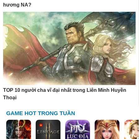
hương NA?
TOP 10 người cha vĩ đại nhất trong Liên Minh Huyền
Thoại
GAME HOT TRONG TUẦN