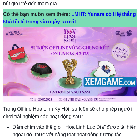
hút giới trẻ đến tham gia.
Có thể bạn muốn xem thêm:
LMHT: Yunara có tỉ lệ thắng
khá tồi tệ trong vài ngày ra mắt
Trong Offline Hoa Linh Kỳ Hội, sự kiện sẽ cho phép người
chơi trải nghiệm các hoạt động sau :
Đắm chìm vào thế giới “Hoa Linh Lục Địa” được tái hiện
ngoài đời thực với hàng loạt hoạt động tương tác,