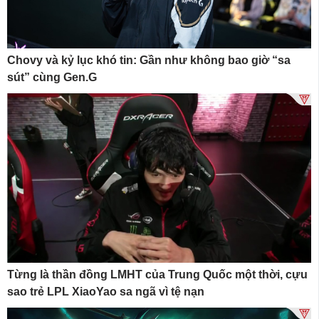
Chovy và kỷ lục khó tin: Gần như không bao giờ “sa
sút” cùng Gen.G
Từng là thần đồng LMHT của Trung Quốc một thời, cựu
sao trẻ LPL XiaoYao sa ngã vì tệ nạn