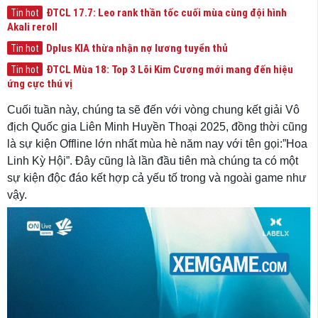
ĐTCL 17.7: Leo rank thần tốc cuối mùa cùng đội hình
Tin hot
Akali reroll
Dplus KIA thừa nhận nợ lương tuyển thủ
Tin hot
ĐTCL Mùa 18: Top 3 Lõi Kim Cương mới mang đến hiệu
Tin hot
ứng cực thú vị
Cuối tuần này, chúng ta sẽ đến với vòng chung kết giải Vô
địch Quốc gia Liên Minh Huyền Thoại 2025, đồng thời cũng
là sự kiện Offline lớn nhất mùa hè năm nay với tên gọi:”Hoa
Linh Kỳ Hội”. Đây cũng là lần đầu tiên mà chúng ta có một
sự kiện độc đáo kết hợp cả yếu tố trong và ngoài game như
vậy.