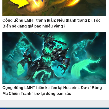
Cộng đồng LMHT tranh luận: Nếu thành trang bị, Tốc
Biến sẽ đáng giá bao nhiêu vàng?
Cộng đồng LMHT hiến kế làm lại Hecarim: Đưa “Bóng
Ma Chiến Tranh” trở lại đúng bản sắc