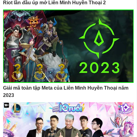
Riot lần đầu úp mở Liên Minh Huyền Thoại 2
Giải mã toàn tập Meta của Liên Minh Huyền Thoại năm
2023