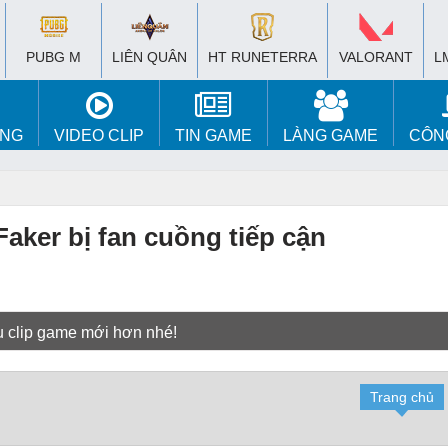
PUBG M
LIÊN QUÂN
HT RUNETERRA
VALORANT
L
ÚNG
VIDEO CLIP
TIN GAME
LÀNG GAME
CÔN
aker bị fan cuồng tiếp cận
u clip game mới hơn nhé!
Trang chủ