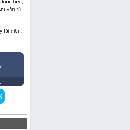
đuổi theo,
chuyện gì
 tái diễn,
5
Ủ