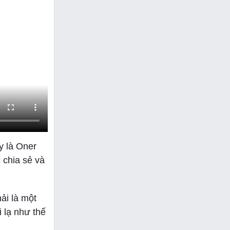
y là Oner
 chia sẻ và
ải là một
i lạ như thế