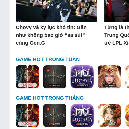
Chovy và kỷ lục khó tin: Gần
Từng là 
như không bao giờ “sa sút”
Trung Quố
cùng Gen.G
trẻ LPL X
GAME HOT TRONG TUẦN
GAME HOT TRONG THÁNG