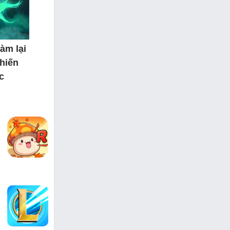
àm lại
hiến
c