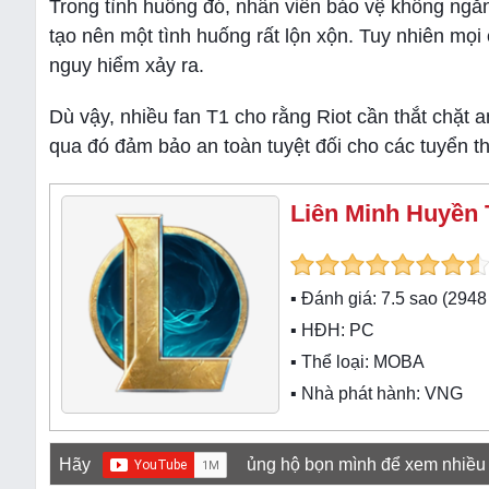
Trong tình huống đó, nhân viên bảo vệ không ngăn
tạo nên một tình huống rất lộn xộn. Tuy nhiên mọ
nguy hiểm xảy ra.
Dù vậy, nhiều fan T1 cho rằng Riot cần thắt chặt a
qua đó đảm bảo an toàn tuyệt đối cho các tuyển th
Liên Minh Huyền 
▪ Đánh giá:
7.5
sao (
2948
▪ HĐH:
PC
▪ Thể loại:
MOBA
▪ Nhà phát hành: VNG
Hãy
ủng hộ bọn mình để xem nhiều