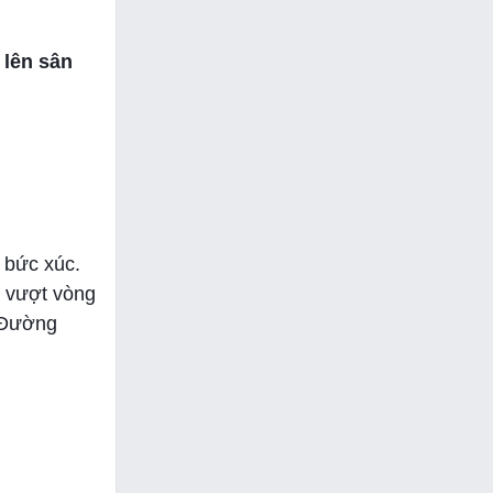
 lên sân
 bức xúc.
ã vượt vòng
n Đường