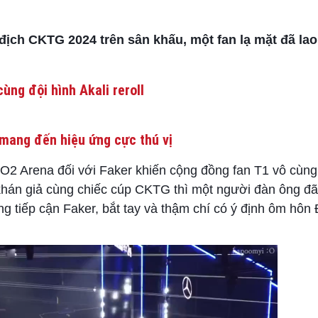
ch CKTG 2024 trên sân khấu, một fan lạ mặt đã lao
ùng đội hình Akali reroll
mang đến hiệu ứng cực thú vị
 O2 Arena đối với Faker khiến cộng đồng fan T1 vô cùng
 khán giả cùng chiếc cúp CKTG thì một người đàn ông đ
g tiếp cận Faker, bắt tay và thậm chí có ý định ôm hô