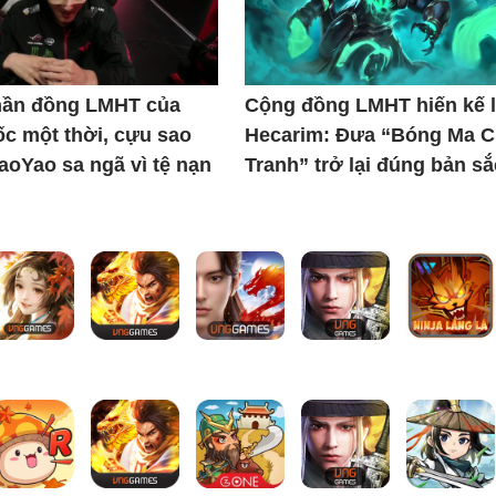
thần đồng LMHT của
Cộng đồng LMHT hiến kế l
c một thời, cựu sao
Hecarim: Đưa “Bóng Ma C
iaoYao sa ngã vì tệ nạn
Tranh” trở lại đúng bản sắ