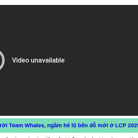
 rời Team Whales, ngầm hé lộ bến đỗ mới ở LCP 202