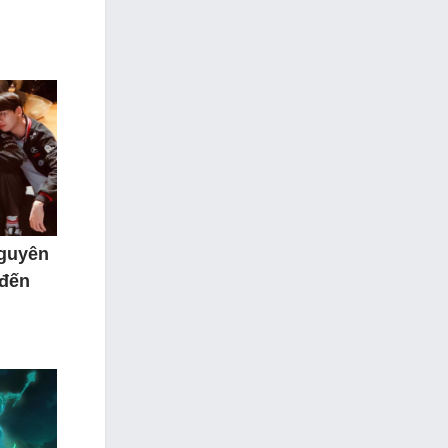
nguyên
 đến