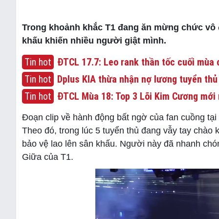
Trong khoảnh khắc T1 đang ăn mừng chức vô đị
khấu khiến nhiều người giật mình.
Tin hot
ĐTCL 17.7: Leo rank thần tốc cuối mùa c
Tin hot
Dplus KIA thừa nhận nợ lương tuyển thủ
Tin hot
ĐTCL Mùa 18: Top 3 Lõi Kim Cương mới 
Đoạn clip về hành động bất ngờ của fan cuồng tại
Theo đó, trong lúc 5 tuyển thủ đang vẫy tay chào
bảo vệ lao lên sân khấu. Người này đã nhanh chón
Giữa của T1.