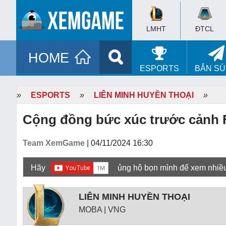
LMHT
ĐTCL
HOME
ESPORTS
BẮN S
»
ESPORTS
»
LIÊN MINH HUYỀN THOẠI
»
Cộng đồng bức xúc trước cảnh F
Team XemGame
| 04/11/2024 16:30
Hãy
ủng hộ bọn mình để xem nhiề
LIÊN MINH HUYỀN THOẠI
MOBA | VNG