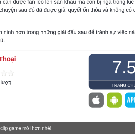
 cản được fan leo lên sân khấu mà còn bị ngã trong lúc 
i chuyện sau đó đã được giải quyết ổn thỏa và không có 
n ninh hơn trong những giải đấu sau để tránh sự việc này
ủ.
Thoại
7.
lượt)
TRANG CH
 clip game mới hơn nhé!