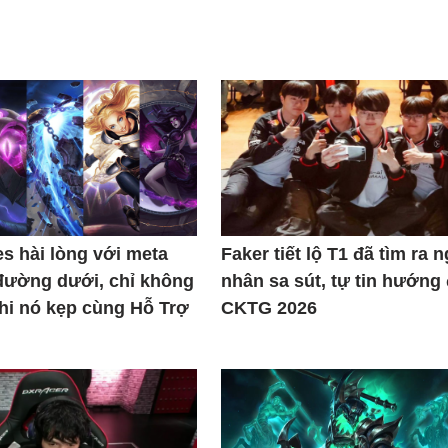
s hài lòng với meta
Faker tiết lộ T1 đã tìm ra 
đường dưới, chỉ không
nhân sa sút, tự tin hướng
khi nó kẹp cùng Hỗ Trợ
CKTG 2026