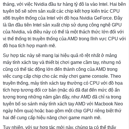
tháng, với việc Nvidia đầu tư hàng tỷ đô la vào Intel. Hai bên
tuyên bố sẽ sớm sản xuất các chip kết hợp kiến ​​trúc CPU
x86 truyền thống của Intel với đồ họa Nvidia GeForce. Đây
là lần đầu tiên Intel sản xuất chip sử dụng công nghệ GPU
của Nvidia, và điều này có thể là một thách thức lớn đối với
vị thế thống trị truyền thống của AMD trong lĩnh vực CPU với
đồ họa tích hợp mạnh mẽ.
Sự hợp tác này sẽ mang lại hiệu quả rõ rệt nhất ở mảng
máy tính xách tay và thiết bị chơi game cầm tay, nhưng nó
cũng có thể tác động lớn đến thành công của AMD trong
việc cung cấp chip cho các máy chơi game console. Theo
truyền thống, máy tính xách tay thường có CPU với đồ họa
tích hợp tương đối cơ bản (mặc dù đã đạt đến mức độ ấn
tượng trong những năm gần đây, như AMD đã chỉ ra trong
tuyên bố so sánh máy tính xách tay AMD với Macbook Neo
ngày hôm qua) hoặc bao gồm một chip GPU riêng biệt thứ
hai để cung cấp hiệu năng chơi game mạnh mẽ.
Tuy nhiên, với sự hợp tác mới này, chúng ta có thể thấy