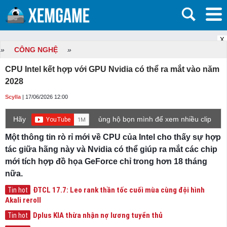
X
»
CÔNG NGHỆ
»
CPU Intel kết hợp với GPU Nvidia có thể ra mắt vào năm
2028
Scylla
| 17/06/2026 12:00
Hãy
ủng hộ bọn mình để xem nhiều clip
game mới hơn nhé!
Một thông tin rò rỉ mới về CPU của Intel cho thấy sự hợp
tác giữa hãng này và Nvidia có thể giúp ra mắt các chip
mới tích hợp đồ họa GeForce chỉ trong hơn 18 tháng
nữa.
ĐTCL 17.7: Leo rank thần tốc cuối mùa cùng đội hình
Tin hot
Akali reroll
Dplus KIA thừa nhận nợ lương tuyển thủ
Tin hot