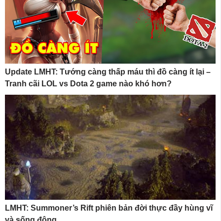
Update LMHT: Tướng càng thấp máu thì đồ càng ít lại –
Tranh cãi LOL vs Dota 2 game nào khó hơn?
LMHT: Summoner’s Rift phiên bản đời thực đầy hùng vĩ
và sống động