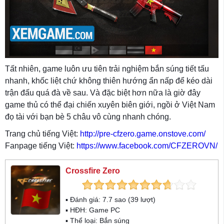
Tất nhiên, game luôn ưu tiên trải nghiệm bắn súng tiết tấu
nhanh, khốc liệt chứ không thiên hướng ẩn nấp để kéo dài
trận đấu quá đà về sau. Và đặc biệt hơn nữa là giờ đây
game thủ có thể đại chiến xuyên biên giới, ngồi ở Việt Nam
đọ tài với bạn bè 5 châu vô cùng nhanh chóng.
Trang chủ tiếng Việt:
http://pre-cfzero.game.onstove.com/
Fanpage tiếng Việt:
https://www.facebook.com/CFZEROVN/
Crossfire Zero
▪ Đánh giá:
7.7
sao (
39
lượt)
▪ HĐH:
Game PC
▪ Thể loại:
Bắn súng