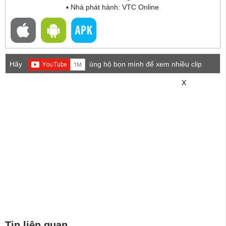
▪ Nhà phát hành: VTC Online
Hãy
ủng hộ bọn mình để xem nhiều clip
game mới hơn nhé!
X
Tin liên quan