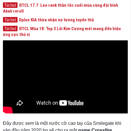
ĐTCL 17.7: Leo rank thần tốc cuối mùa cùng đội hình
Tin hot
Akali reroll
Dplus KIA thừa nhận nợ lương tuyển thủ
Tin hot
ĐTCL Mùa 18: Top 3 Lõi Kim Cương mới mang đến hiệu
Tin hot
ứng cực thú vị
Đây được xem là một nước cờ cao tay của Smilegate khi
vào đầu năm 2020 họ sẽ cho ra mắt
game Crossfire