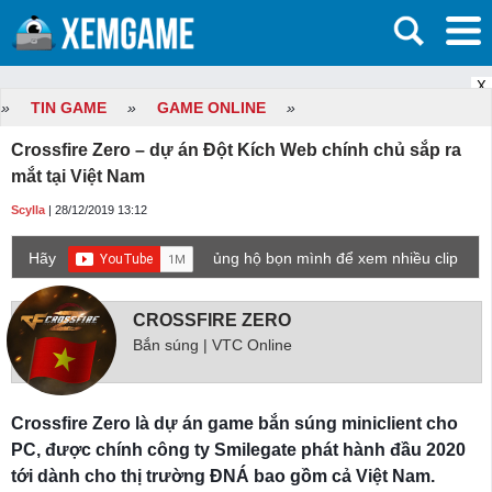
X
»
TIN GAME
»
GAME ONLINE
»
Crossfire Zero – dự án Đột Kích Web chính chủ sắp ra
mắt tại Việt Nam
Scylla
| 28/12/2019 13:12
Hãy
ủng hộ bọn mình để xem nhiều clip
game mới hơn nhé!
CROSSFIRE ZERO
Bắn súng | VTC Online
Crossfire Zero là dự án game bắn súng miniclient cho
PC, được chính công ty Smilegate phát hành đầu 2020
tới dành cho thị trường ĐNÁ bao gồm cả Việt Nam.