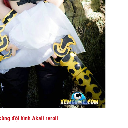
ùng đội hình Akali reroll