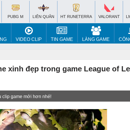
PUBG M
LIÊN QUÂN
HT RUNETERRA
VALORANT
L
ÚNG
VIDEO CLIP
TIN GAME
LÀNG GAME
CÔN
e xinh đẹp trong game League of L
u clip game mới hơn nhé!