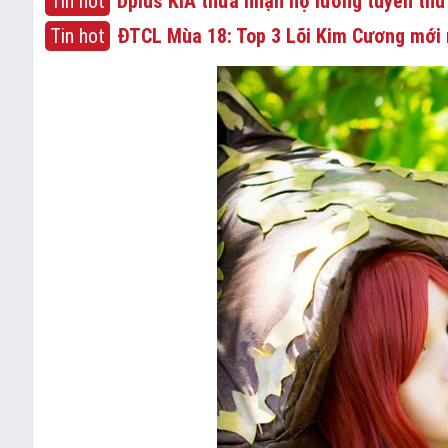
Tin hot
Dplus KIA thừa nhận nợ lương tuyển thủ
Tin hot
ĐTCL Mùa 18: Top 3 Lõi Kim Cương mới 