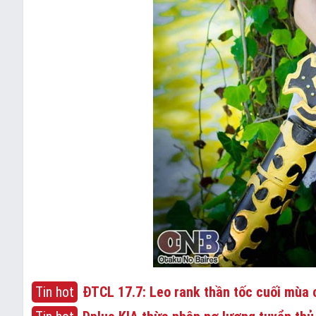
Tin hot
ĐTCL 17.7: Leo rank thần tốc cuối mùa c