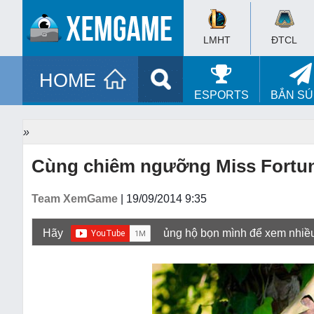
LMHT
ĐTCL
HOME
ESPORTS
BẮN S
»
Cùng chiêm ngưỡng Miss Fortun
Team XemGame
| 19/09/2014 9:35
Hãy
ủng hộ bọn mình để xem nhiề