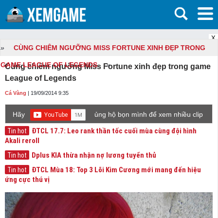
X
»
CÙNG CHIÊM NGƯỠNG MISS FORTUNE XINH ĐẸP TRONG
GAME LEAGUE OF LEGENDS
»
Cùng chiêm ngưỡng Miss Fortune xinh đẹp trong game
League of Legends
Cá Vàng
| 19/09/2014 9:35
Hãy
ủng hộ bọn mình để xem nhiều clip
game mới hơn nhé!
ĐTCL 17.7: Leo rank thần tốc cuối mùa cùng đội hình
Tin hot
Akali reroll
Dplus KIA thừa nhận nợ lương tuyển thủ
Tin hot
ĐTCL Mùa 18: Top 3 Lõi Kim Cương mới mang đến hiệu
Tin hot
ứng cực thú vị