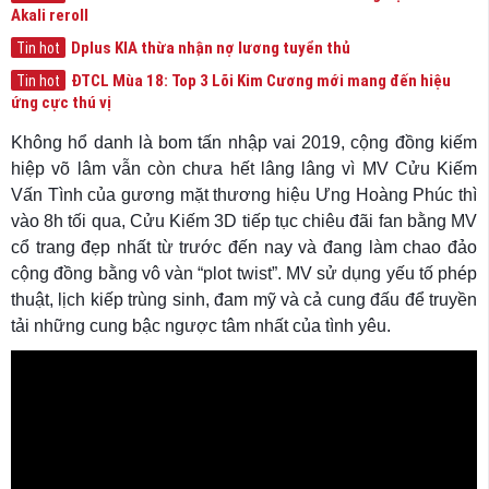
Akali reroll
Dplus KIA thừa nhận nợ lương tuyển thủ
Tin hot
ĐTCL Mùa 18: Top 3 Lõi Kim Cương mới mang đến hiệu
Tin hot
ứng cực thú vị
Không hổ danh là bom tấn nhập vai 2019, cộng đồng kiếm
hiệp võ lâm vẫn còn chưa hết lâng lâng vì MV Cửu Kiếm
Vấn Tình của gương mặt thương hiệu Ưng Hoàng Phúc thì
vào 8h tối qua, Cửu Kiếm 3D tiếp tục chiêu đãi fan bằng MV
cổ trang đẹp nhất từ trước đến nay và đang làm chao đảo
cộng đồng bằng vô vàn “plot twist”. MV sử dụng yếu tố phép
thuật, lịch kiếp trùng sinh, đam mỹ và cả cung đấu để truyền
tải những cung bậc ngược tâm nhất của tình yêu.