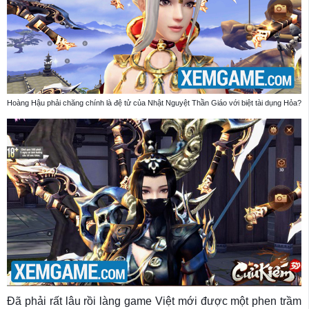
Hoàng Hậu phải chăng chính là đệ tử của Nhật Nguyệt Thần Giáo với biệt tài dụng Hỏa?
Đã phải rất lâu rồi làng game Việt mới được một phen trầm