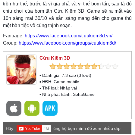
trồ như thế, trước là vì gia phả và vị thế bom tấn, sau là độ
chịu chơi của bom tấn Cửu Kiếm 3D. Game sẽ ra mắt vào
10h sáng mai 30/10 và sẵn sàng mang đến cho game thủ
một bàn tiệc vô cùng thịnh soạn.
Fanpage:
https://www.facebook.com/cuukiem3d.vn/
Group:
https://www.facebook.com/groups/cuukiem3d/
Cửu Kiếm 3D
▪ Đánh giá:
7.3
sao (
3
lượt)
▪ HĐH:
Game mobile
▪ Thể loại:
Nhập vai
▪ Nhà phát hành: SohaGame
Hãy
ủng hộ bọn mình để xem nhiều clip