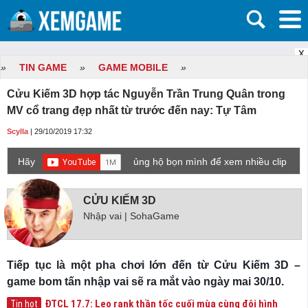
X
»
TIN GAME
»
GAME MOBILE
»
Cửu Kiếm 3D hợp tác Nguyễn Trần Trung Quân trong
MV cổ trang đẹp nhất từ trước đến nay: Tự Tâm
Scylla
| 29/10/2019 17:32
Hãy
ủng hộ bọn mình để xem nhiều clip
game mới hơn nhé!
CỬU KIẾM 3D
Nhập vai | SohaGame
Tiếp tục là một pha chơi lớn đến từ Cửu Kiếm 3D –
game bom tấn nhập vai sẽ ra mắt vào ngày mai 30/10.
ĐTCL 17.7: Leo rank thần tốc cuối mùa cùng đội hình
Tin hot