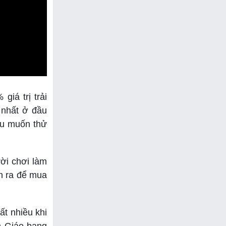
iá trị trải
 nhất ở đầu
ều muốn thử
ời chơi làm
ền ra để mua
ất nhiều khi