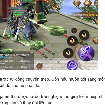
được tự động chuyển theo. Còn nếu muốn đổi sang môn
et đồ cho hệ phái đó.
ame thủ được tự do trải nghiệm thế giới kiếm hiệp nh
ng vần vũ thay đổi liên tục.