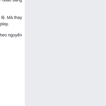
h Giáo bang
lệ. Mà thay
play.
 theo nguyên