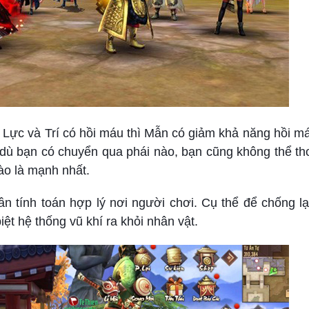
 Lực và Trí có hồi máu thì Mẫn có giảm khả năng hồi m
 dù bạn có chuyển qua phái nào, bạn cũng không thể th
ào là mạnh nhất.
n tính toán hợp lý nơi người chơi. Cụ thể để chống lạ
t hệ thống vũ khí ra khỏi nhân vật.