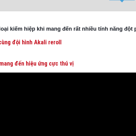
ại kiếm hiệp khi mang đến rất nhiều tính năng đột 
ùng đội hình Akali reroll
mang đến hiệu ứng cực thú vị