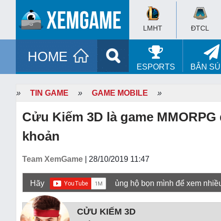
LMHT
ĐTCL
HOME
ESPORTS
BẮN S
»
TIN GAME
»
GAME MOBILE
»
Cửu Kiếm 3D là game MMORPG duy
khoản
Team XemGame
| 28/10/2019 11:47
Hãy
ủng hộ bọn mình để xem nhiề
CỬU KIẾM 3D