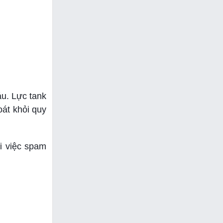
áu. Lực tank
oát khỏi quy
i việc spam