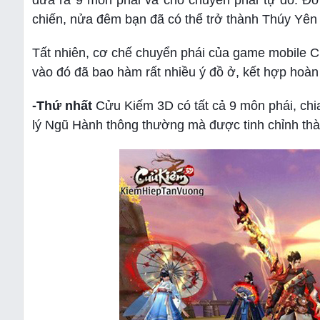
đưa ra 9 môn phái và cho chuyển phái tự do. Đơ
chiến, nửa đêm bạn đã có thể trở thành Thúy Yên
Tất nhiên, cơ chế chuyển phái của game mobile 
vào đó đã bao hàm rất nhiều ý đồ ở, kết hợp hoàn
-Thứ nhất
Cửu Kiếm 3D có tất cả 9 môn phái, chi
lý Ngũ Hành thông thường mà được tinh chỉnh th