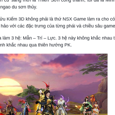
n cử sáng mới là Thiên Sơn công thành, tối đã là Min
 ngao du sơn thủy.
Cửu Kiếm 3D không phải là thứ NSX Game làm ra cho có 
 hảo với các đặc trưng của từng phái và chiều sâu game
a làm 3 hệ: Mẫn – Trí – Lực. 3 hệ này không khắc nhau
ành khắc nhau qua thiên hướng PK.