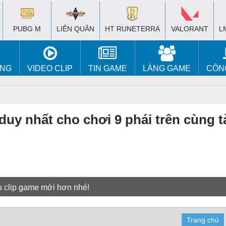
PUBG M
LIÊN QUÂN
HT RUNETERRA
VALORANT
L
ÚNG
VIDEO CLIP
TIN GAME
LÀNG GAME
CÔN
 nhất cho chơi 9 phái trên cùng t
u clip game mới hơn nhé!
Trang chủ