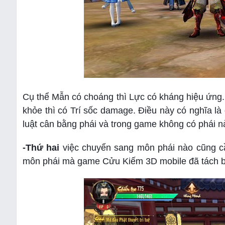
Cụ thể Mẫn có choáng thì Lực có kháng hiệu ứng.
khỏe thì có Trí sốc damage. Điều này có nghĩa là
luật cân bằng phái và trong game không có phái n
-Thứ hai
việc chuyển sang môn phái nào cũng cầ
môn phái mà game Cửu Kiếm 3D mobile đã tách biệ