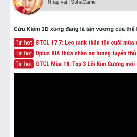
Nhập vai | SohaGame
Cửu Kiếm 3D xứng đáng là tân vương của thể lo
Tin hot
ĐTCL 17.7: Leo rank thần tốc cuối mùa c
Tin hot
Dplus KIA thừa nhận nợ lương tuyển thủ
Tin hot
ĐTCL Mùa 18: Top 3 Lõi Kim Cương mới 