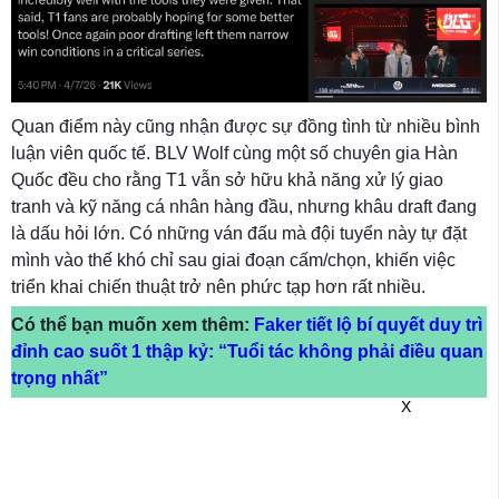
Quan điểm này cũng nhận được sự đồng tình từ nhiều bình
luận viên quốc tế. BLV Wolf cùng một số chuyên gia Hàn
Quốc đều cho rằng T1 vẫn sở hữu khả năng xử lý giao
tranh và kỹ năng cá nhân hàng đầu, nhưng khâu draft đang
là dấu hỏi lớn. Có những ván đấu mà đội tuyển này tự đặt
mình vào thế khó chỉ sau giai đoạn cấm/chọn, khiến việc
triển khai chiến thuật trở nên phức tạp hơn rất nhiều.
Có thể bạn muốn xem thêm:
Faker tiết lộ bí quyết duy trì
đỉnh cao suốt 1 thập kỷ: “Tuổi tác không phải điều quan
trọng nhất”
X