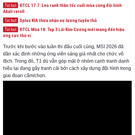
ĐTCL 17.7: Leo rank thần tốc cuối mùa cùng đội hình
Tin hot
Akali reroll
Dplus KIA thừa nhận nợ lương tuyển thủ
Tin hot
ĐTCL Mùa 18: Top 3 Lõi Kim Cương mới mang đến hiệu
Tin hot
ứng cực thú vị
Trước khi bước vào tuần thi đấu cuối cùng, MSI 2026 đã
dần xác định những ứng viên sáng giá nhất cho chức vô
địch. Trong đó, T1 dù vẫn góp mặt ở nhóm cạnh tranh danh
hiệu lại đang gây tranh cãi bởi cách xây dựng đội hình trong
giai đoạn cấm/chọn.