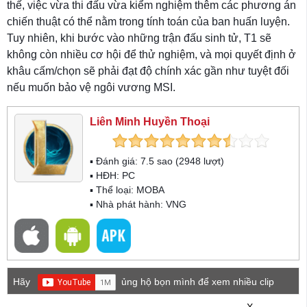
thế, việc vừa thi đấu vừa kiểm nghiệm thêm các phương án
chiến thuật có thể nằm trong tính toán của ban huấn luyện.
Tuy nhiên, khi bước vào những trận đấu sinh tử, T1 sẽ
không còn nhiều cơ hội để thử nghiệm, và mọi quyết định ở
khâu cấm/chọn sẽ phải đạt độ chính xác gần như tuyệt đối
nếu muốn bảo vệ ngôi vương MSI.
Liên Minh Huyền Thoại
▪ Đánh giá:
7.5
sao (
2948
lượt)
▪ HĐH:
PC
▪ Thể loại:
MOBA
▪ Nhà phát hành: VNG
Hãy
ủng hộ bọn mình để xem nhiều clip
game mới hơn nhé!