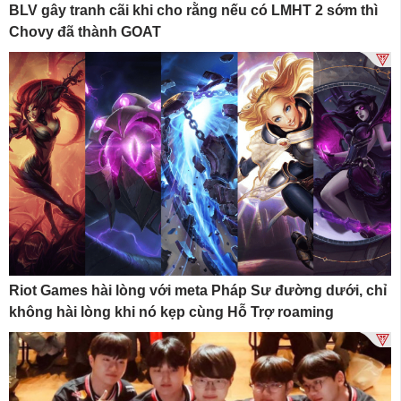
BLV gây tranh cãi khi cho rằng nếu có LMHT 2 sớm thì
Chovy đã thành GOAT
Riot Games hài lòng với meta Pháp Sư đường dưới, chỉ
không hài lòng khi nó kẹp cùng Hỗ Trợ roaming