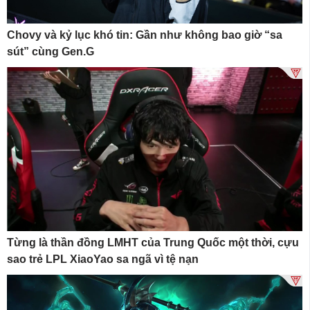
Chovy và kỷ lục khó tin: Gần như không bao giờ “sa
sút” cùng Gen.G
Từng là thần đồng LMHT của Trung Quốc một thời, cựu
sao trẻ LPL XiaoYao sa ngã vì tệ nạn