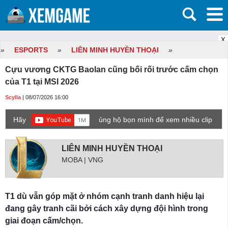
X
»
ESPORTS
»
LIÊN MINH HUYỀN THOẠI
»
Cựu vương CKTG Baolan cũng bối rối trước cấm chọn
của T1 tại MSI 2026
Scylla
| 08/07/2026 16:00
Hãy
ủng hộ bọn mình để xem nhiều clip
game mới hơn nhé!
LIÊN MINH HUYỀN THOẠI
MOBA | VNG
T1 dù vẫn góp mặt ở nhóm cạnh tranh danh hiệu lại
đang gây tranh cãi bởi cách xây dựng đội hình trong
giai đoạn cấm/chọn.