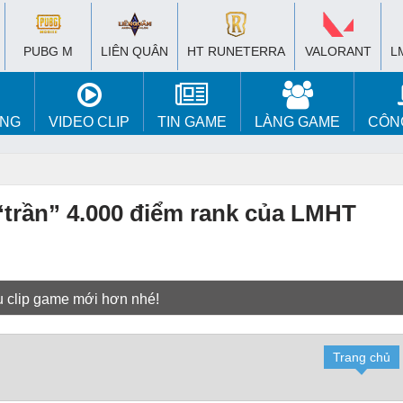
PUBG M
LIÊN QUÂN
HT RUNETERRA
VALORANT
L
ÚNG
VIDEO CLIP
TIN GAME
LÀNG GAME
CÔN
“trần” 4.000 điểm rank của LMHT
u clip game mới hơn nhé!
Trang chủ