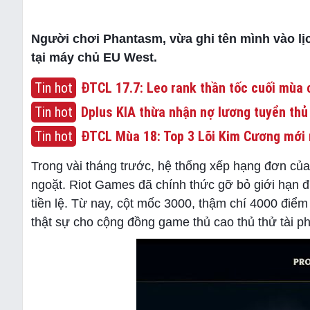
Người chơi Phantasm, vừa ghi tên mình vào lị
tại máy chủ EU West.
Tin hot
ĐTCL 17.7: Leo rank thần tốc cuối mùa c
Tin hot
Dplus KIA thừa nhận nợ lương tuyển thủ
Tin hot
ĐTCL Mùa 18: Top 3 Lõi Kim Cương mới 
Trong vài tháng trước, hệ thống xếp hạng đơn củ
ngoặt. Riot Games đã chính thức gỡ bỏ giới hạn 
tiền lệ. Từ nay, cột mốc 3000, thậm chí 4000 điể
thật sự cho cộng đồng game thủ cao thủ thử tài p