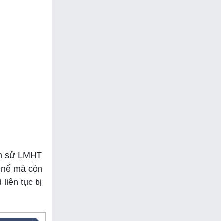
ịch sử LMHT
g nể mà còn
liên tục bị