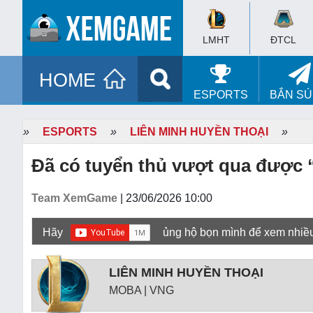
LMHT
ĐTCL
HOME
ESPORTS
BẮN S
»
ESPORTS
»
LIÊN MINH HUYỀN THOẠI
»
Đã có tuyển thủ vượt qua được 
Team XemGame
| 23/06/2026 10:00
Hãy
ủng hộ bọn mình để xem nhiề
LIÊN MINH HUYỀN THOẠI
MOBA | VNG