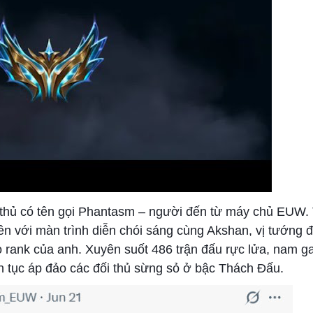
 thủ có tên gọi Phantasm – người đến từ máy chủ EUW.
ền với màn trình diễn chói sáng cùng Akshan, vị tướng đ
o rank của anh. Xuyên suốt 486 trận đấu rực lửa, nam g
iên tục áp đảo các đối thủ sừng sỏ ở bậc Thách Đấu.