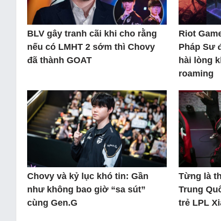
BLV gây tranh cãi khi cho rằng
Riot Game
nếu có LMHT 2 sớm thì Chovy
Pháp Sư 
đã thành GOAT
hài lòng 
roaming
Chovy và kỷ lục khó tin: Gần
Từng là 
như không bao giờ “sa sút”
Trung Quố
cùng Gen.G
trẻ LPL X