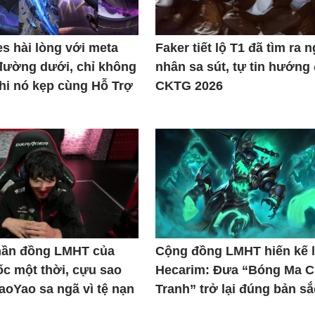
s hài lòng với meta
Faker tiết lộ T1 đã tìm ra 
đường dưới, chỉ không
nhân sa sút, tự tin hướng
khi nó kẹp cùng Hỗ Trợ
CKTG 2026
thần đồng LMHT của
Cộng đồng LMHT hiến kế l
c một thời, cựu sao
Hecarim: Đưa “Bóng Ma C
iaoYao sa ngã vì tệ nạn
Tranh” trở lại đúng bản sắ