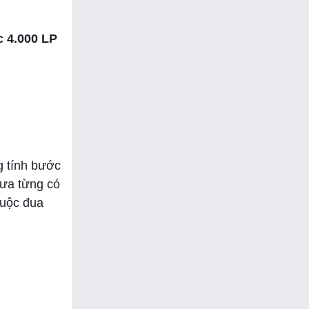
c 4.000 LP
g tính bước
hưa từng có
cuộc đua