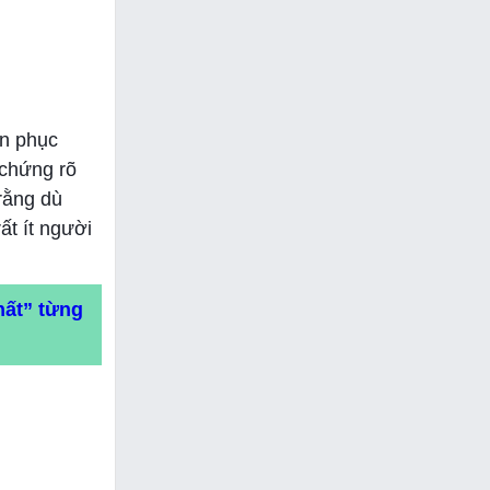
án phục
 chứng rõ
rằng dù
ất ít người
hất” từng