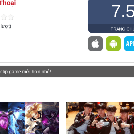
Thoại
7.
lượt)
TRANG CH
 clip game mới hơn nhé!