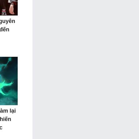
nguyên
 đến
àm lại
hiến
c