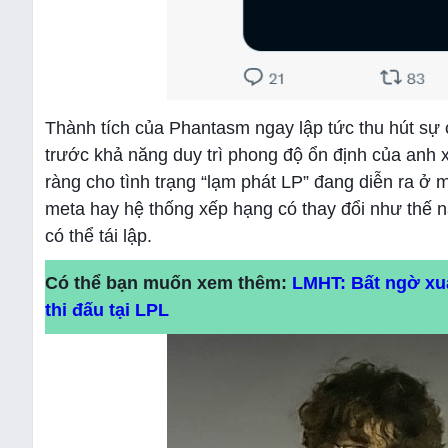
Thành tích của Phantasm ngay lập tức thu hút sự 
trước khả năng duy trì phong độ ổn định của anh x
ràng cho tình trạng “lạm phát LP” đang diễn ra ở
meta hay hệ thống xếp hạng có thay đổi như thế nà
có thể tái lập.
Có thể bạn muốn xem thêm:
LMHT: Bất ngờ xuấ
thi đấu tại LPL