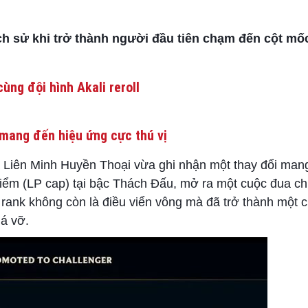
ch sử khi trở thành người đầu tiên chạm đến cột mố
ùng đội hình Akali reroll
mang đến hiệu ứng cực thú vị
a Liên Minh Huyền Thoại vừa ghi nhận một thay đổi man
điểm (LP cap) tại bậc Thách Đấu, mở ra một cuộc đua c
m rank không còn là điều viển vông mà đã trở thành một 
há vỡ.