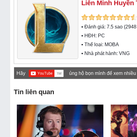
Liên Minh Huyền 
▪ Đánh giá:
7.5
sao (
2948
▪ HĐH:
PC
▪ Thể loại:
MOBA
▪ Nhà phát hành: VNG
Hãy
ủng hộ bọn mình để xem nhiều
Tin liên quan