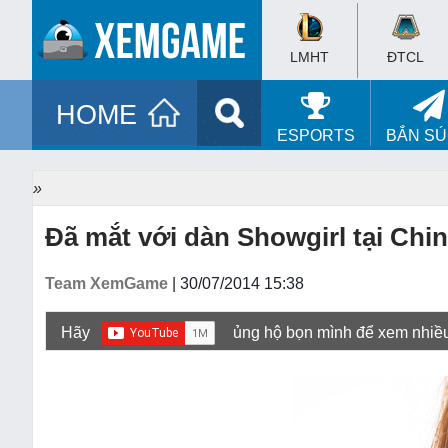
LMHT
ĐTCL
HOME
ESPORTS
BẮN S
»
Đã mắt với dàn Showgirl tại Chi
Team XemGame
| 30/07/2014 15:38
Hãy
ủng hộ bọn mình để xem nhiề