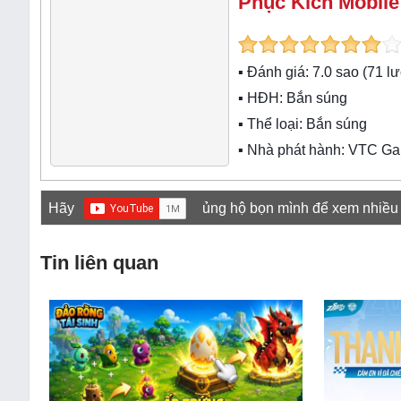
Phục Kích Mobile
▪ Đánh giá:
7.0
sao (
71
lư
▪ HĐH:
Bắn súng
▪ Thể loại:
Bắn súng
▪ Nhà phát hành: VTC G
Hãy
ủng hộ bọn mình để xem nhiều
Tin liên quan