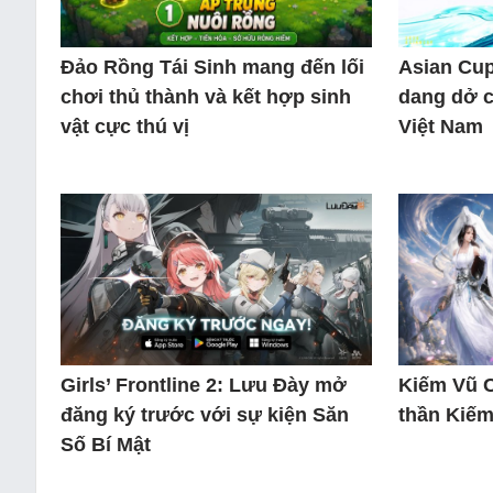
Đảo Rồng Tái Sinh mang đến lối
Asian Cup
chơi thủ thành và kết hợp sinh
dang dở c
vật cực thú vị
Việt Nam
Girls’ Frontline 2: Lưu Đày mở
Kiếm Vũ C
đăng ký trước với sự kiện Săn
thần Kiếm
Số Bí Mật