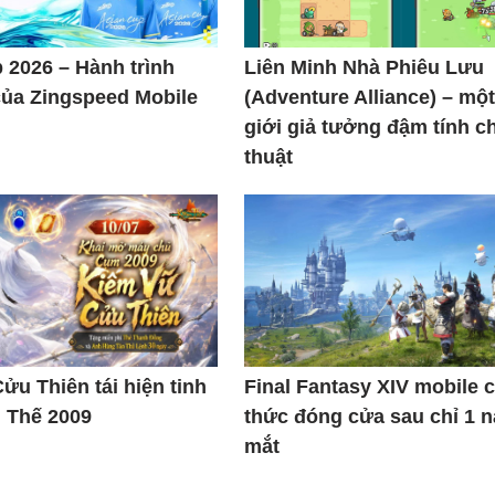
 2026 – Hành trình
Liên Minh Nhà Phiêu Lưu
ủa Zingspeed Mobile
(Adventure Alliance) – một
giới giả tưởng đậm tính c
thuật
ửu Thiên tái hiện tinh
Final Fantasy XIV mobile 
 Thế 2009
thức đóng cửa sau chỉ 1 
mắt