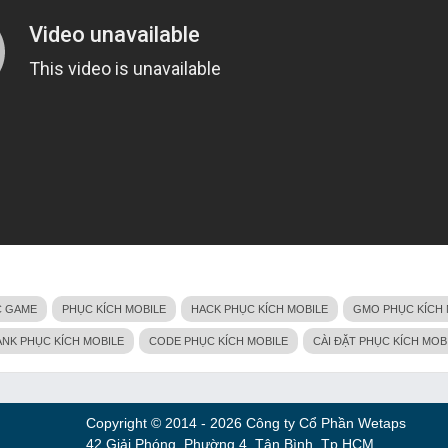
C GAME
PHỤC KÍCH MOBILE
HACK PHỤC KÍCH MOBILE
GMO PHỤC KÍCH 
ANK PHỤC KÍCH MOBILE
CODE PHỤC KÍCH MOBILE
CÀI ĐẶT PHỤC KÍCH MOB
Copyright © 2014 - 2026 Công ty Cổ Phần Wetaps
42 Giải Phóng, Phường 4, Tân Bình, Tp.HCM