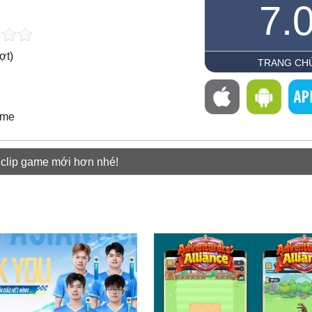
7.
ợt)
TRANG CH
ame
 clip game mới hơn nhé!