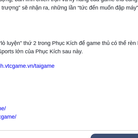
n trượng” sẽ nhận ra, những lần “tức đến muốn đập máy”
lò luyện” thứ 2 trong Phục Kích để game thủ có thể rèn 
ports lớn của Phục Kích sau này.
ich.vtcgame.vn/taigame
me/
tcgame/