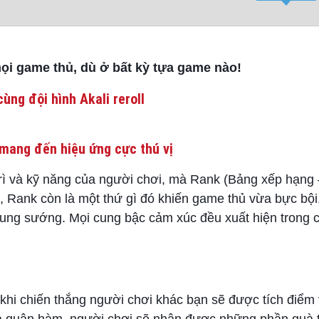
ọi game thủ, dù ở bất kỳ tựa game nào!
ùng đội hình Akali reroll
mang đến hiệu ứng cực thú vị
 trì và kỹ năng của người chơi, mà Rank (Bảng xếp hạng
ế, Rank còn là một thứ gì đó khiến game thủ vừa bực bộ
ung sướng. Mọi cung bậc cảm xúc đều xuất hiện trong c
khi chiến thắng người chơi khác bạn sẽ được tích điểm 