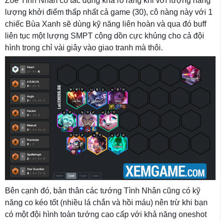
Zoe Tình Nhân có tác dụng khá rõ ràng khi với lượng năng
lượng khởi điểm thấp nhất cả game (30), cô nàng này với 1
chiếc Bùa Xanh sẽ dùng kỹ năng liên hoàn và qua đó buff
liên tục một lượng SMPT cộng dồn cực khủng cho cả đội
hình trong chỉ vài giây vào giao tranh mà thôi.
Bên cạnh đó, bản thân các tướng Tình Nhân cũng có kỹ
năng co kéo tốt (nhiều lá chắn và hồi máu) nên trừ khi bạn
có một đội hình toàn tướng cao cấp với khả năng oneshot