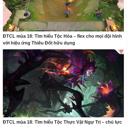
ĐTCL mùa 18: Tìm hiểu Tộc Hỏa – flex cho mọi đội hình
với hiệu ứng Thiêu Đốt hữu dụng
ĐTCL mùa 18: Tìm hiểu Tộc Thực Vật Ngự Trị – chủ lực