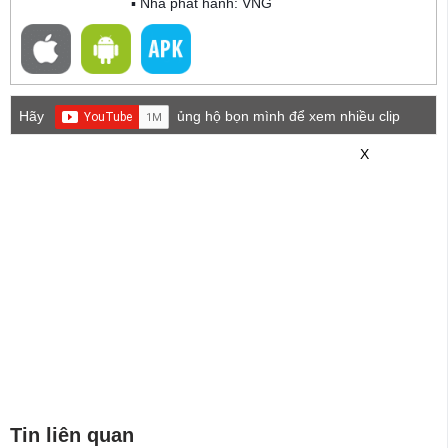
▪ Nhà phát hành: VNG
Hãy
ủng hộ bọn mình để xem nhiều clip
game mới hơn nhé!
X
Tin liên quan