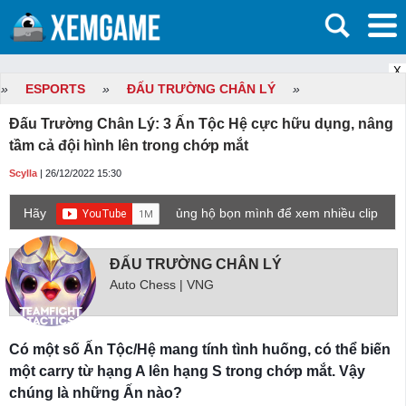
X
»
ESPORTS
»
ĐẤU TRƯỜNG CHÂN LÝ
»
Đấu Trường Chân Lý: 3 Ấn Tộc Hệ cực hữu dụng, nâng
tầm cả đội hình lên trong chớp mắt
Scylla
| 26/12/2022 15:30
Hãy
ủng hộ bọn mình để xem nhiều clip
game mới hơn nhé!
ĐẤU TRƯỜNG CHÂN LÝ
Auto Chess | VNG
Có một số Ấn Tộc/Hệ mang tính tình huống, có thể biến
một carry từ hạng A lên hạng S trong chớp mắt. Vậy
chúng là những Ấn nào?