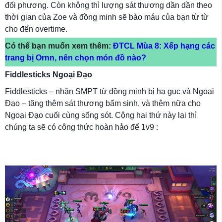
đối phương. Còn không thì lượng sát thương dần dần theo
thời gian của Zoe và đồng minh sẽ bào máu của bạn từ từ
cho đến overtime.
Có thể bạn muốn xem thêm:
ĐTCL Mùa 8: Xếp hạng các
trang bị Ornn, nên chọn món đồ nào?
Fiddlesticks Ngoại Đạo
Fiddlesticks – nhận SMPT từ đồng minh bị hạ gục và Ngoại
Đạo – tăng thêm sát thương bẩm sinh, và thêm nữa cho
Ngoại Đạo cuối cùng sống sót. Cộng hai thứ này lại thì
chúng ta sẽ có công thức hoàn hảo để 1v9 :