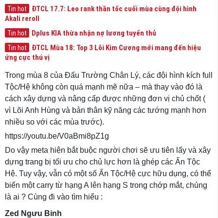
ĐTCL 17.7: Leo rank thần tốc cuối mùa cùng đội hình
Tin hot
Akali reroll
Dplus KIA thừa nhận nợ lương tuyển thủ
Tin hot
ĐTCL Mùa 18: Top 3 Lõi Kim Cương mới mang đến hiệu
Tin hot
ứng cực thú vị
Trong mùa 8 của Đấu Trường Chân Lý, các đội hình kích full
Tộc/Hệ không còn quá mạnh mẽ nữa – mà thay vào đó là
cách xây dựng và nâng cấp được những đơn vị chủ chốt (
vì Lõi Anh Hùng và bản thân kỹ năng các tướng mạnh hơn
nhiều so với các mùa trước).
https://youtu.be/V0aBmi8pZ1g
Do vậy meta hiện bắt buộc người chơi sẽ ưu tiên lấy và xây
dựng trang bị tối ưu cho chủ lực hơn là ghép các Ấn Tộc
Hệ. Tuy vậy, vẫn có một số Ấn Tộc/Hệ cực hữu dụng, có thể
biến một carry từ hạng A lên hạng S trong chớp mắt, chúng
là ai ? Cùng đi vào tìm hiểu :
Zed Ngưu Binh