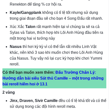
Renekton để tăng % cơ hội ra.
Kayle/Gangplank
không có tỉ lệ tốt nhưng sử dụng
trong giai đoạn đầu sẽ cho bạn 4 Song Đấu rất nhanh.
Xúc Xắc
Talon
rất mạnh hiện tại vì chúng ta sẽ ra cả
Sylas và Talon, thích hợp khi Lõi Anh Hùng đầu tiên ra
một trong hai vị tướng này
Nasus
thì hơi kỳ kỳ vì có thể lẫn rất nhiều Linh Vật
khác, nên khó 3 sao khi muốn chơi theo Lõi Anh Hùng
của Nasus. Tuy vậy nó lại cực kỳ hợp khi chơi Yummi
reroll.
Có thể bạn muốn xem thêm:
Đấu Trường Chân Lý:
Hướng dẫn bài siêu Sát thủ Camille – một trong những
bài reroll hiếm hoi ở 13.1
2 vàng
Jinx, Draven, Sivir Camille
đều có tỉ lệ khá tốt và có thể
sử dụng trong các đội hình reroll meta.