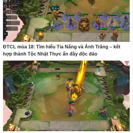
ĐTCL mùa 18: Tìm hiểu Tia Nắng và Ánh Trăng – kết
hợp thành Tộc Nhật Thực ẩn đầy độc đáo