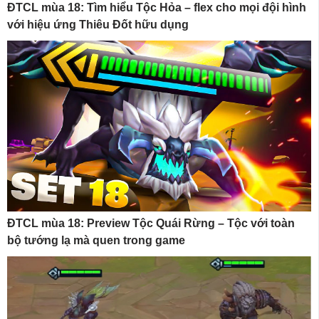
ĐTCL mùa 18: Tìm hiểu Tộc Hỏa – flex cho mọi đội hình
với hiệu ứng Thiêu Đốt hữu dụng
ĐTCL mùa 18: Preview Tộc Quái Rừng – Tộc với toàn
bộ tướng lạ mà quen trong game