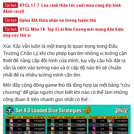
ĐTCL 17.7: Leo rank thần tốc cuối mùa cùng đội hình
Tin hot
Akali reroll
Dplus KIA thừa nhận nợ lương tuyển thủ
Tin hot
ĐTCL Mùa 18: Top 3 Lõi Kim Cương mới mang đến hiệu
Tin hot
ứng cực thú vị
Xúc Xắc vẫn luôn là một trang bị quan trọng trong Đấu
Trường Chân Lý khi cho phép bạn tìm những vị tướng cần
thiết để nâng cấp đội hình của mình, tuy vậy câu hỏi đặt ra
vẫn là ném vào tướng nào và ở cấp độ nào thì sẽ chuẩn
nhất để ra nhiều tướng mình cần tìm.
Mới đây cộng đồng game thủ đã tổng hợp lại một bảng “cửu
chương” để giúp người chơi biết khi nào có thể làm những
công đoạn ở trên nhanh gọn nhất có thể :