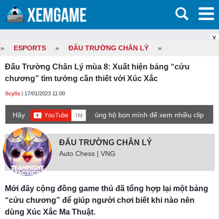
X
»
ESPORTS
»
ĐẤU TRƯỜNG CHÂN LÝ
»
Đấu Trường Chân Lý mùa 8: Xuất hiện bảng “cửu
chương” tìm tướng cần thiết với Xúc Xắc
Scylla
| 17/01/2023 11:00
Hãy
ủng hộ bọn mình để xem nhiều clip
game mới hơn nhé!
ĐẤU TRƯỜNG CHÂN LÝ
Auto Chess | VNG
Mới đây cộng đồng game thủ đã tổng hợp lại một bảng
“cửu chương” để giúp người chơi biết khi nào nên
dùng Xúc Xắc Ma Thuật.