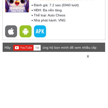
▪ Đánh giá:
7.2
sao (
6940
lượt)
▪ HĐH:
Đa nền tảng
▪ Thể loại:
Auto Chess
▪ Nhà phát hành: VNG
Hãy
ủng hộ bọn mình để xem nhiều clip
game mới hơn nhé!
X