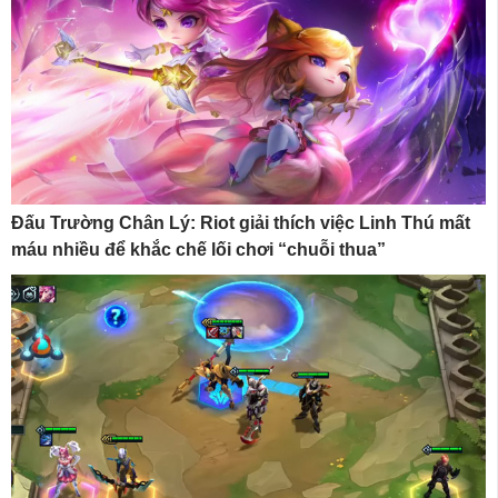
Đấu Trường Chân Lý: Riot giải thích việc Linh Thú mất
máu nhiều để khắc chế lối chơi “chuỗi thua”