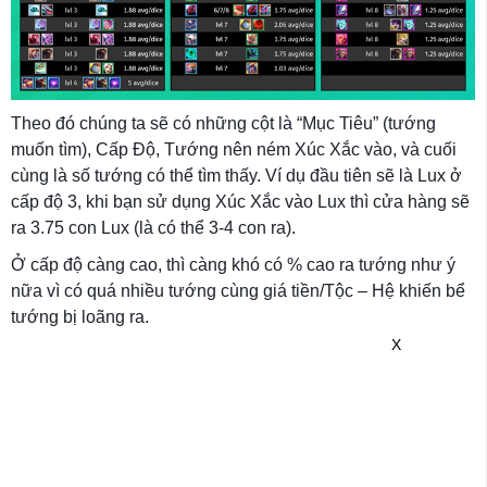
Theo đó chúng ta sẽ có những cột là “Mục Tiêu” (tướng
muốn tìm), Cấp Độ, Tướng nên ném Xúc Xắc vào, và cuối
cùng là số tướng có thể tìm thấy. Ví dụ đầu tiên sẽ là Lux ở
cấp độ 3, khi bạn sử dụng Xúc Xắc vào Lux thì cửa hàng sẽ
ra 3.75 con Lux (là có thể 3-4 con ra).
Ở cấp độ càng cao, thì càng khó có % cao ra tướng như ý
nữa vì có quá nhiều tướng cùng giá tiền/Tộc – Hệ khiến bể
tướng bị loãng ra.
X