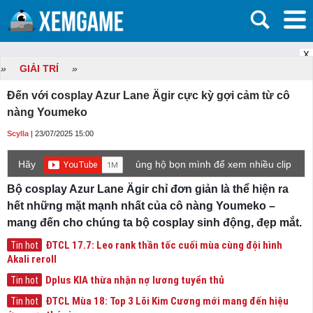
X
»
GIẢI TRÍ
»
Đến với cosplay Azur Lane Ägir cực kỳ gợi cảm từ cô
nàng Youmeko
Scylla
| 23/07/2025 15:00
Hãy
ủng hộ bọn mình để xem nhiều clip
game mới hơn nhé!
Bộ cosplay Azur Lane Ägir chỉ đơn giản là thể hiện ra
hết những mặt mạnh nhất của cô nàng Youmeko –
mang đến cho chúng ta bộ cosplay sinh động, đẹp mắt.
ĐTCL 17.7: Leo rank thần tốc cuối mùa cùng đội hình
Tin hot
Akali reroll
Dplus KIA thừa nhận nợ lương tuyển thủ
Tin hot
ĐTCL Mùa 18: Top 3 Lõi Kim Cương mới mang đến hiệu
Tin hot