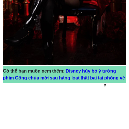
Có thể bạn muốn xem thêm:
Disney hủy bỏ ý tưởng
phim Công chúa mới sau hàng loạt thất bại tại phòng vé
X