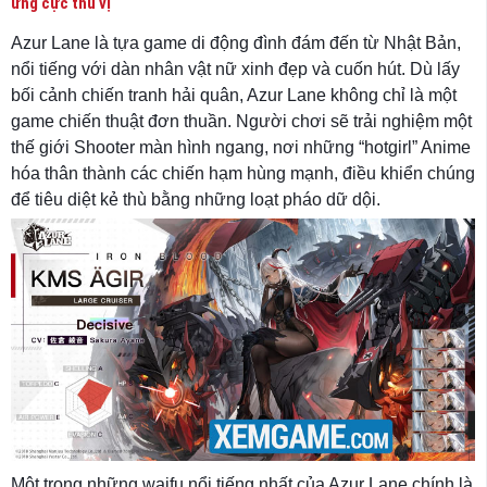
ứng cực thú vị
Azur Lane là tựa game di động đình đám đến từ Nhật Bản,
nổi tiếng với dàn nhân vật nữ xinh đẹp và cuốn hút. Dù lấy
bối cảnh chiến tranh hải quân, Azur Lane không chỉ là một
game chiến thuật đơn thuần. Người chơi sẽ trải nghiệm một
thế giới Shooter màn hình ngang, nơi những “hotgirl” Anime
hóa thân thành các chiến hạm hùng mạnh, điều khiển chúng
để tiêu diệt kẻ thù bằng những loạt pháo dữ dội.
Một trong những waifu nổi tiếng nhất của Azur Lane chính là