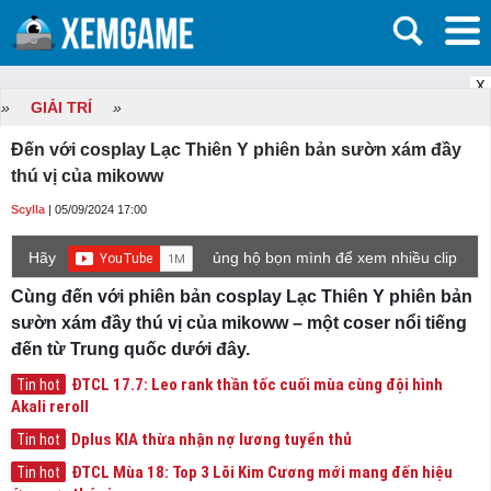
X
»
GIẢI TRÍ
»
Đến với cosplay Lạc Thiên Y phiên bản sườn xám đầy
thú vị của mikoww
Scylla
| 05/09/2024 17:00
Hãy
ủng hộ bọn mình để xem nhiều clip
game mới hơn nhé!
Cùng đến với phiên bản cosplay Lạc Thiên Y phiên bản
sườn xám đầy thú vị của mikoww – một coser nổi tiếng
đến từ Trung quốc dưới đây.
ĐTCL 17.7: Leo rank thần tốc cuối mùa cùng đội hình
Tin hot
Akali reroll
Dplus KIA thừa nhận nợ lương tuyển thủ
Tin hot
ĐTCL Mùa 18: Top 3 Lõi Kim Cương mới mang đến hiệu
Tin hot