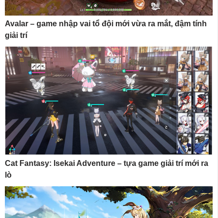
Avalar – game nhập vai tổ đội mới vừa ra mắt, đậm tính
giải trí
Cat Fantasy: Isekai Adventure – tựa game giải trí mới ra
lò