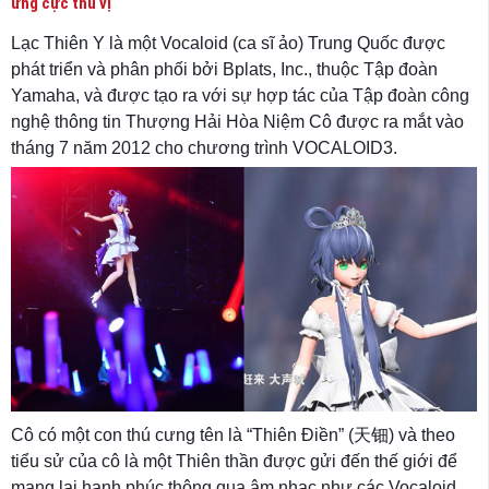
ứng cực thú vị
Lạc Thiên Y là một Vocaloid (ca sĩ ảo) Trung Quốc được
phát triển và phân phối bởi Bplats, Inc., thuộc Tập đoàn
Yamaha, và được tạo ra với sự hợp tác của Tập đoàn công
nghệ thông tin Thượng Hải Hòa Niệm Cô được ra mắt vào
tháng 7 năm 2012 cho chương trình VOCALOID3.
Cô có một con thú cưng tên là “Thiên Điền” (天钿) và theo
tiểu sử của cô là một Thiên thần được gửi đến thế giới để
mang lại hạnh phúc thông qua âm nhạc như các Vocaloid