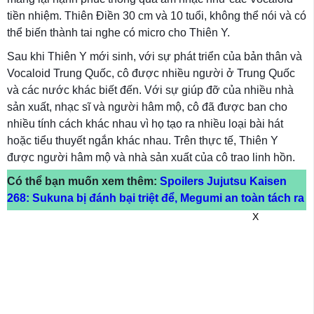
tiền nhiệm. Thiên Điền 30 cm và 10 tuổi, không thể nói và có
thể biến thành tai nghe có micro cho Thiên Y.
Sau khi Thiên Y mới sinh, với sự phát triển của bản thân và
Vocaloid Trung Quốc, cô được nhiều người ở Trung Quốc
và các nước khác biết đến. Với sự giúp đỡ của nhiều nhà
sản xuất, nhạc sĩ và người hâm mộ, cô đã được ban cho
nhiều tính cách khác nhau vì họ tạo ra nhiều loại bài hát
hoặc tiểu thuyết ngắn khác nhau. Trên thực tế, Thiên Y
được người hâm mộ và nhà sản xuất của cô trao linh hồn.
Có thể bạn muốn xem thêm:
Spoilers Jujutsu Kaisen
268: Sukuna bị đánh bại triệt để, Megumi an toàn tách ra
X