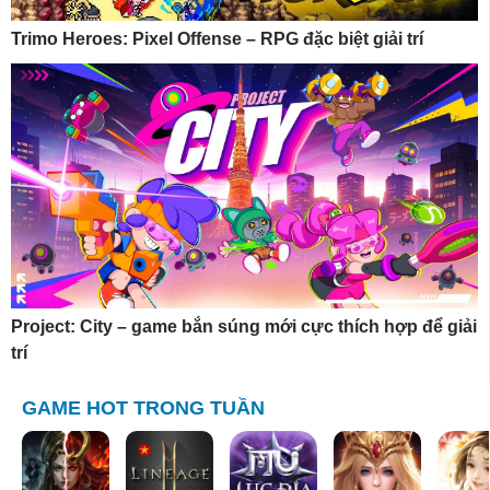
Trimo Heroes: Pixel Offense – RPG đặc biệt giải trí
Project: City – game bắn súng mới cực thích hợp để giải
trí
GAME HOT TRONG TUẦN