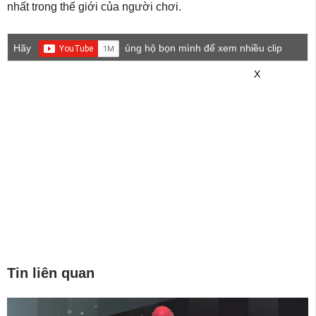
nhất trong thế giới của người chơi.
Hãy
ủng hộ bọn mình để xem nhiều clip
game mới hơn nhé!
X
Tin liên quan