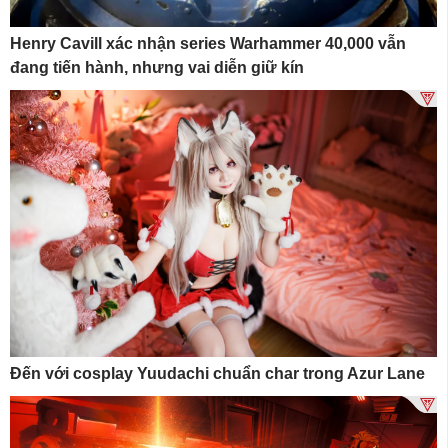
Henry Cavill xác nhận series Warhammer 40,000 vẫn
đang tiến hành, nhưng vai diễn giữ kín
Đến với cosplay Yuudachi chuẩn char trong Azur Lane