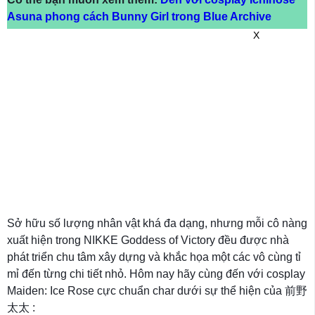
Asuna phong cách Bunny Girl trong Blue Archive
X
Sở hữu số lượng nhân vật khá đa dạng, nhưng mỗi cô nàng
xuất hiện trong NIKKE Goddess of Victory đều được nhà
phát triển chu tâm xây dựng và khắc họa một các vô cùng tỉ
mỉ đến từng chi tiết nhỏ. Hôm nay hãy cùng đến với cosplay
Maiden: Ice Rose cực chuẩn char dưới sự thể hiện của 前野
太太 :