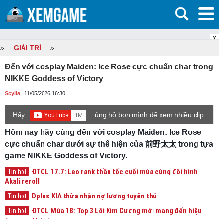
X
»
GIẢI TRÍ
»
Đến với cosplay Maiden: Ice Rose cực chuẩn char trong
NIKKE Goddess of Victory
Scylla
| 11/05/2026 16:30
Hãy
ủng hộ bọn mình để xem nhiều clip
game mới hơn nhé!
Hôm nay hãy cùng đến với cosplay Maiden: Ice Rose
cực chuẩn char dưới sự thể hiện của 前野太太 trong tựa
game NIKKE Goddess of Victory.
ĐTCL 17.7: Leo rank thần tốc cuối mùa cùng đội hình
Tin hot
Akali reroll
Dplus KIA thừa nhận nợ lương tuyển thủ
Tin hot
ĐTCL Mùa 18: Top 3 Lõi Kim Cương mới mang đến hiệu
Tin hot