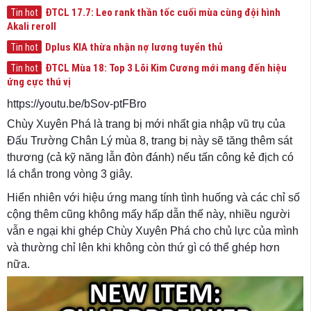
ĐTCL 17.7: Leo rank thần tốc cuối mùa cùng đội hình
Tin hot
Akali reroll
Dplus KIA thừa nhận nợ lương tuyển thủ
Tin hot
ĐTCL Mùa 18: Top 3 Lõi Kim Cương mới mang đến hiệu
Tin hot
ứng cực thú vị
https://youtu.be/bSov-ptFBro
Chùy Xuyên Phá là trang bị mới nhất gia nhập vũ trụ của
Đấu Trường Chân Lý mùa 8, trang bị này sẽ tăng thêm sát
thương (cả kỹ năng lẫn đòn đánh) nếu tấn công kẻ địch có
lá chắn trong vòng 3 giây.
Hiển nhiên với hiệu ứng mang tính tình huống và các chỉ số
cộng thêm cũng không mấy hấp dẫn thế này, nhiều người
vẫn e ngại khi ghép Chùy Xuyên Phá cho chủ lực của mình
và thường chỉ lên khi không còn thứ gì có thể ghép hơn
nữa.