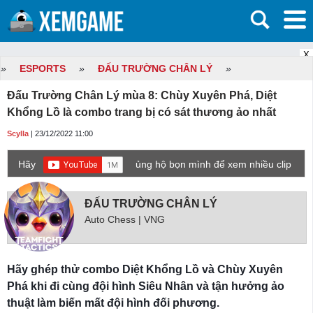
X
»
ESPORTS
»
ĐẤU TRƯỜNG CHÂN LÝ
»
Đấu Trường Chân Lý mùa 8: Chùy Xuyên Phá, Diệt
Khổng Lồ là combo trang bị có sát thương ảo nhất
Scylla
| 23/12/2022 11:00
Hãy
ủng hộ bọn mình để xem nhiều clip
game mới hơn nhé!
ĐẤU TRƯỜNG CHÂN LÝ
Auto Chess | VNG
Hãy ghép thử combo Diệt Khổng Lồ và Chùy Xuyên
Phá khi đi cùng đội hình Siêu Nhân và tận hưởng ảo
thuật làm biến mất đội hình đối phương.