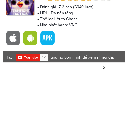
▪ Đánh giá:
7.2
sao (
6940
lượt)
▪ HĐH:
Đa nền tảng
▪ Thể loại:
Auto Chess
▪ Nhà phát hành: VNG
Hãy
ủng hộ bọn mình để xem nhiều clip
game mới hơn nhé!
X