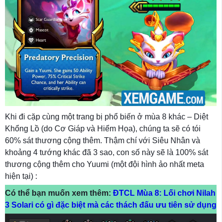
Khi đi cặp cùng một trang bị phổ biến ở mùa 8 khác – Diệt
Khổng Lồ (do Cơ Giáp và Hiểm Họa), chúng ta sẽ có tói
60% sát thương cộng thêm. Thậm chí với Siêu Nhân và
khoảng 4 tướng khác đã 3 sao, con số này sẽ là 100% sát
thương cộng thêm cho Yuumi (một đội hình ảo nhất meta
hiện tại) :
Có thể bạn muốn xem thêm:
ĐTCL Mùa 8: Lối chơi Nilah
3 Solari có gì đặc biệt mà các thách đấu ưu tiên sử dụng