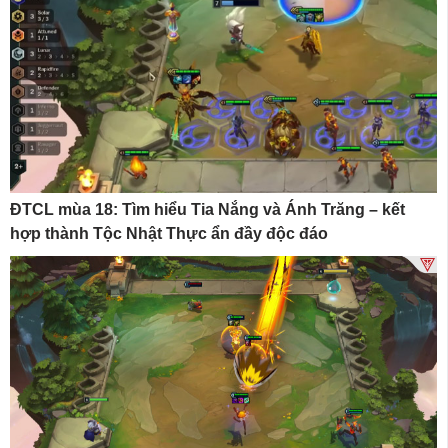
ĐTCL mùa 18: Tìm hiểu Tia Nắng và Ánh Trăng – kết
hợp thành Tộc Nhật Thực ẩn đầy độc đáo