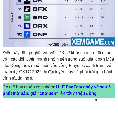
Điều này đồng nghĩa với việc DK sẽ không có cơ hội chạm
trán các đội tuyển mạnh nhóm trên trong suốt giai đoạn Mùa
Hè. Đồng thời, muốn tiến vào vòng Playoffs, cạnh tranh vé
tham dự CKTG 2025 thì đội tuyển này sẽ phải trải qua hành
trình rất dài hơn.
Có thể bạn muốn xem thêm:
HLE FanFest cháy vé sau 5
phút mở bán, giá “chợ đen” lên tới 7 triệu đồng
X