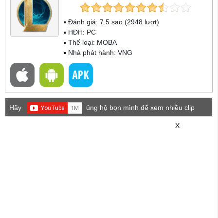
▪ Đánh giá:
7.5
sao (
2948
lượt)
▪ HĐH:
PC
▪ Thể loại:
MOBA
▪ Nhà phát hành: VNG
Hãy
ủng hộ bọn mình để xem nhiều clip
game mới hơn nhé!
X