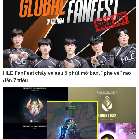
HLE FanFest cháy vé sau 5 phút mở bán, “phe vé” rao
đến 7 triệu