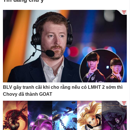
BLV gây tranh cãi khi cho rằng nếu có LMHT 2 sớm thì
Chovy đã thành GOAT