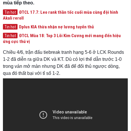
mùa tiếp theo.
ĐTCL 17.7: Leo rank thần tốc cuối mùa cùng đội hình
Tin hot
Akali reroll
Dplus KIA thừa nhận nợ lương tuyển thủ
Tin hot
ĐTCL Mùa 18: Top 3 Lõi Kim Cương mới mang đến hiệu
Tin hot
ứng cực thú vị
Chiều 4/6, trận đấu tiebreak tranh hạng 5-6 ở LCK Rounds
1-2 đã diễn ra giữa DK và KT. Dù có lợi thế dẫn trước 1-0
trong ván mở màn nhưng DK đã để đối thủ ngược dòng,
qua đó thất bại với tỉ số 1-2.