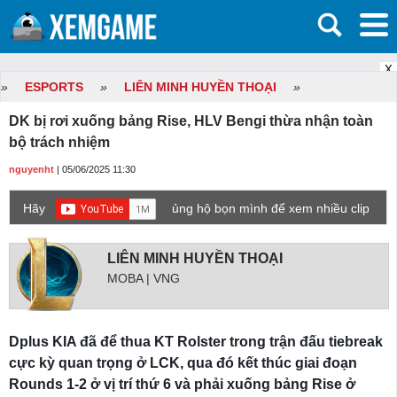
X
»
ESPORTS
»
LIÊN MINH HUYỀN THOẠI
»
DK bị rơi xuống bảng Rise, HLV Bengi thừa nhận toàn
bộ trách nhiệm
nguyenht
| 05/06/2025 11:30
Hãy
ủng hộ bọn mình để xem nhiều clip
game mới hơn nhé!
LIÊN MINH HUYỀN THOẠI
MOBA | VNG
Dplus KIA đã để thua KT Rolster trong trận đấu tiebreak
cực kỳ quan trọng ở LCK, qua đó kết thúc giai đoạn
Rounds 1-2 ở vị trí thứ 6 và phải xuống bảng Rise ở