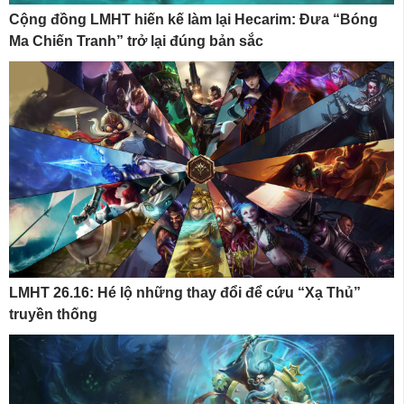
Cộng đồng LMHT hiến kế làm lại Hecarim: Đưa “Bóng
Ma Chiến Tranh” trở lại đúng bản sắc
LMHT 26.16: Hé lộ những thay đổi để cứu “Xạ Thủ”
truyền thống