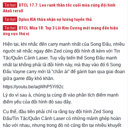
ĐTCL 17.7: Leo rank thần tốc cuối mùa cùng đội hình
Tin hot
Akali reroll
Dplus KIA thừa nhận nợ lương tuyển thủ
Tin hot
ĐTCL Mùa 18: Top 3 Lõi Kim Cương mới mang đến hiệu
Tin hot
ứng cực thú vị
Hiện tại, khi nhắc đến carry mạnh nhất của Song Đấu, nhiều
người sẽ nhắc ngay đến Zed cùng đội hình đi kèm với Tin
Tặc/Quân Cảnh Laser. Tuy vậy biến thể Song Đấu mạnh
nhất lại không phải là đội hình này, mà thay vào đó 6 Song
Đấu Vayne carry mới là “chân ái” để gánh bạn qua giai đoạn
giữa game đầy khó khăn.
https://youtu.be/aqWhP5Yi92c
Lý do vì sau à, chúng ta cùng đi vào phân tích điểm mạnh
điểm yếu của đội hình đó sau đây.
Cụ thể, đầu tiên phải chỉ ra rằng tuy đội hình Zed Song
Đấu/Tin Tặc/Quân Cảnh Laser có những mảnh ghép hoàn
hảo với nhau, nhưng trong đó nó cũng tồn tại nhiều khuyết