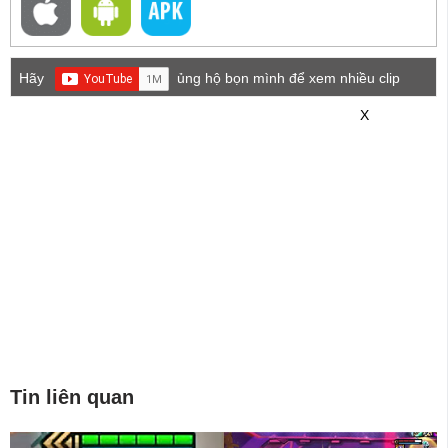
Hãy
ủng hộ bọn mình để xem nhiều clip
game mới hơn nhé!
X
Tin liên quan