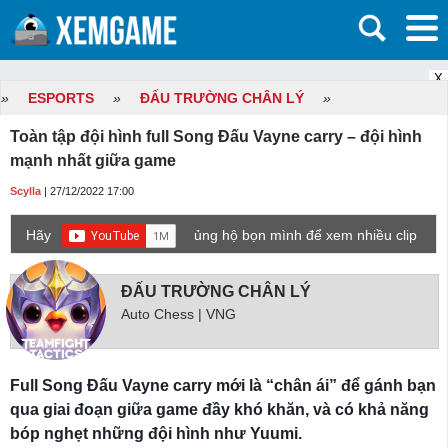
X
»
ESPORTS
»
ĐẤU TRƯỜNG CHÂN LÝ
»
Toàn tập đội hình full Song Đấu Vayne carry – đội hình
mạnh nhất giữa game
Scylla
| 27/12/2022 17:00
Hãy
ủng hộ bọn mình để xem nhiều clip
game mới hơn nhé!
ĐẤU TRƯỜNG CHÂN LÝ
Auto Chess | VNG
Full Song Đấu Vayne carry mới là “chân ái” để gánh bạn
qua giai đoạn giữa game đầy khó khăn, và có khả năng
bóp nghẹt những đội hình như Yuumi.