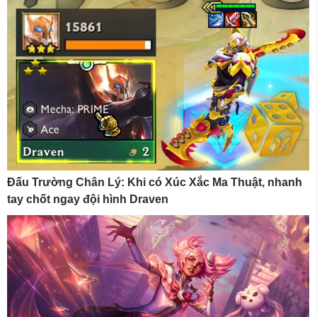
Đấu Trường Chân Lý: Khi có Xúc Xắc Ma Thuật, nhanh
tay chốt ngay đội hình Draven