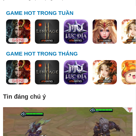
GAME HOT TRONG TUẦN
GAME HOT TRONG THÁNG
Tin đáng chú ý