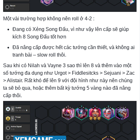
Một vài trường hợp không nên roll ở 4-2 :
Đang có Xẻng Song Đấu, vì như vậy lên cấp sẽ giúp
kích 8 Song Đấu tốt hơn
Đã nâng cấp được hết các tướng cần thiết, và không ai
tranh bài – slow roll thôi.
Sau khi có Nilah và Vayne 3 sao thì lên 8 và thêm vào một
số tướng đa dụng như Urgot > Fiddlesitcks > Sejuani > Zac
> Alistair. Rất khó để lên 9 với đội hình như này nên chúng
ta sẽ bỏ qua, hoặc thêm bất kỳ tướng 5 vàng nào đã nâng
cấp thôi.