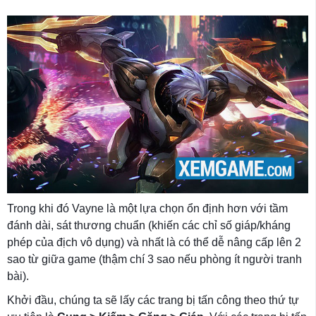
Trong khi đó Vayne là một lựa chọn ổn định hơn với tầm
đánh dài, sát thương chuẩn (khiến các chỉ số giáp/kháng
phép của địch vô dụng) và nhất là có thể dễ nâng cấp lên 2
sao từ giữa game (thậm chí 3 sao nếu phòng ít người tranh
bài).
Khởi đầu, chúng ta sẽ lấy các trang bị tấn công theo thứ tự