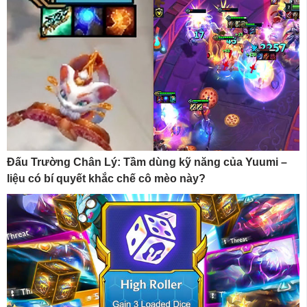
Đấu Trường Chân Lý: Tầm dùng kỹ năng của Yuumi –
liệu có bí quyết khắc chế cô mèo này?