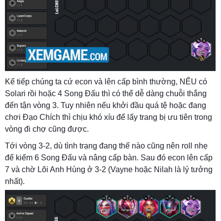
Kế tiếp chúng ta cứ econ và lên cấp bình thường, NẾU có
Solari rồi hoặc 4 Song Đấu thì có thể dễ dàng chuỗi thắng
đến tận vòng 3. Tuy nhiên nếu khởi đầu quá tệ hoặc đang
chơi Đạo Chích thì chịu khó xíu để lấy trang bị ưu tiên trong
vòng đi chợ cũng được.
Tới vòng 3-2, dù tình trạng đang thế nào cũng nên roll nhẹ
để kiếm 6 Song Đấu và nâng cấp bàn. Sau đó econ lên cấp
7 và chờ Lõi Anh Hùng ở 3-2 (Vayne hoặc Nilah là lý tưởng
nhất).