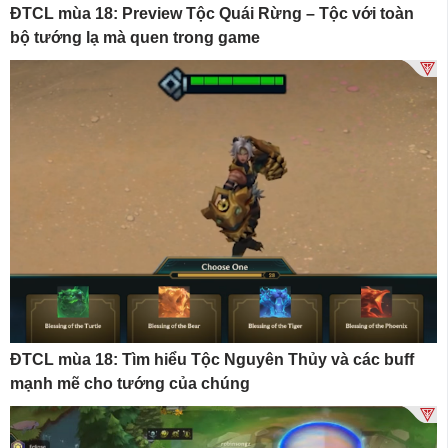
ĐTCL mùa 18: Preview Tộc Quái Rừng – Tộc với toàn
bộ tướng lạ mà quen trong game
ĐTCL mùa 18: Tìm hiểu Tộc Nguyên Thủy và các buff
mạnh mẽ cho tướng của chúng