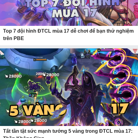
Top 7 đội hình ĐTCL mùa 17 dễ chơi để bạn thử nghiệm
trên PBE
Tất tần tật sức mạnh tướng 5 vàng trong ĐTCL mùa 17: