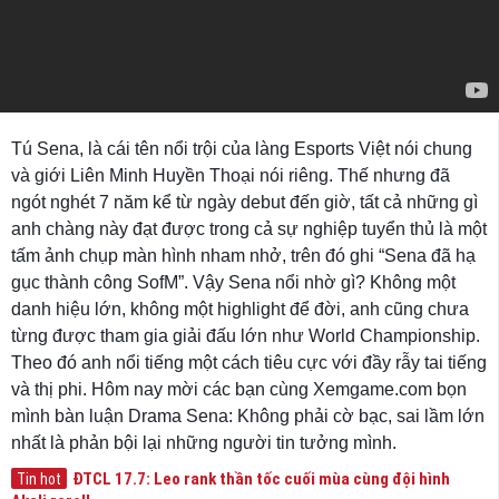
Tú Sena, là cái tên nổi trội của làng Esports Việt nói chung
và giới Liên Minh Huyền Thoại nói riêng. Thế nhưng đã
ngót nghét 7 năm kể từ ngày debut đến giờ, tất cả những gì
anh chàng này đạt được trong cả sự nghiệp tuyển thủ là một
tấm ảnh chụp màn hình nham nhở, trên đó ghi “Sena đã hạ
gục thành công SofM”. Vậy Sena nổi nhờ gì? Không một
danh hiệu lớn, không một highlight để đời, anh cũng chưa
từng được tham gia giải đấu lớn như World Championship.
Theo đó anh nổi tiếng một cách tiêu cực với đầy rẫy tai tiếng
và thị phi. Hôm nay mời các bạn cùng Xemgame.com bọn
mình bàn luận Drama Sena: Không phải cờ bạc, sai lầm lớn
nhất là phản bội lại những người tin tưởng mình.
ĐTCL 17.7: Leo rank thần tốc cuối mùa cùng đội hình
Tin hot