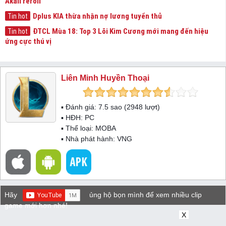
Akali reroll
Dplus KIA thừa nhận nợ lương tuyển thủ
Tin hot
ĐTCL Mùa 18: Top 3 Lõi Kim Cương mới mang đến hiệu
Tin hot
ứng cực thú vị
Liên Minh Huyền Thoại
▪ Đánh giá:
7.5
sao (
2948
lượt)
▪ HĐH:
PC
▪ Thể loại:
MOBA
▪ Nhà phát hành: VNG
Hãy
ủng hộ bọn mình để xem nhiều clip
game mới hơn nhé!
X