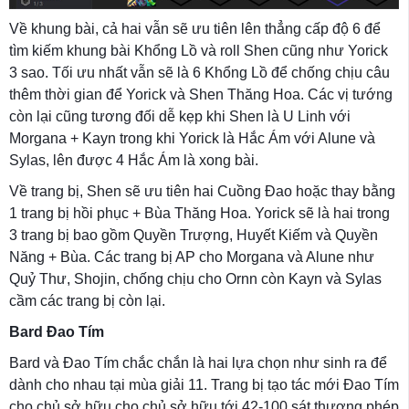
Về khung bài, cả hai vẫn sẽ ưu tiên lên thẳng cấp độ 6 để
tìm kiếm khung bài Khổng Lồ và roll Shen cũng như Yorick
3 sao. Tối ưu nhất vẫn sẽ là 6 Khổng Lồ để chống chịu câu
thêm thời gian để Yorick và Shen Thăng Hoa. Các vị tướng
còn lại cũng tương đối dễ kẹp khi Shen là U Linh với
Morgana + Kayn trong khi Yorick là Hắc Ám với Alune và
Sylas, lên được 4 Hắc Ám là xong bài.
Về trang bị, Shen sẽ ưu tiên hai Cuồng Đao hoặc thay bằng
1 trang bị hồi phục + Bùa Thăng Hoa. Yorick sẽ là hai trong
3 trang bị bao gồm Quyền Trượng, Huyết Kiếm và Quyền
Năng + Bùa. Các trang bị AP cho Morgana và Alune như
Quỷ Thư, Shojin, chống chịu cho Ornn còn Kayn và Sylas
cầm các trang bị còn lại.
Bard Đao Tím
Bard và Đao Tím chắc chắn là hai lựa chọn như sinh ra để
dành cho nhau tại mùa giải 11. Trang bị tạo tác mới Đao Tím
cho chủ sở hữu cho chủ sở hữu tới 42-100 sát thương phép