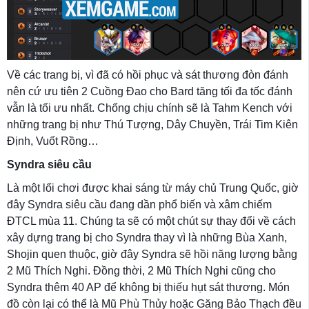
Về các trang bị, vì đã có hồi phục và sát thương đòn đánh
nên cứ ưu tiên 2 Cuồng Đao cho Bard tăng tối đa tốc đánh
vẫn là tối ưu nhất. Chống chịu chính sẽ là Tahm Kench với
những trang bị như Thú Tượng, Dây Chuyền, Trái Tim Kiên
Định, Vuốt Rồng…
Syndra siêu cầu
Là một lối chơi được khai sáng từ máy chủ Trung Quốc, giờ
đây Syndra siêu cầu đang dần phổ biến và xâm chiếm
ĐTCL mùa 11. Chúng ta sẽ có một chút sự thay đổi về cách
xây dựng trang bị cho Syndra thay vì là những Bùa Xanh,
Shojin quen thuộc, giờ đây Syndra sẽ hồi năng lượng bằng
2 Mũ Thích Nghi. Đồng thời, 2 Mũ Thích Nghi cũng cho
Syndra thêm 40 AP để không bị thiếu hụt sát thương. Món
đồ còn lại có thể là Mũ Phù Thủy hoặc Găng Bảo Thạch đều