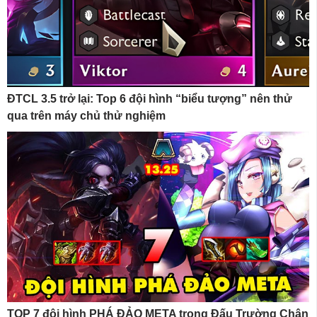
ĐTCL 3.5 trở lại: Top 6 đội hình “biểu tượng” nên thử
qua trên máy chủ thử nghiệm
TOP 7 đội hình PHÁ ĐẢO META trong Đấu Trường Chân