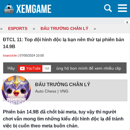
X
»
ESPORTS
»
ĐẤU TRƯỜNG CHÂN LÝ
»
ĐTCL 11: Top đội hình độc lạ bạn nên thử tại phiên bản
14.9B
toanzicle
| 07/05/2024 10:00
Hãy
ủng hộ bọn mình để xem nhiều clip
game mới hơn nhé!
ĐẤU TRƯỜNG CHÂN LÝ
Auto Chess | VNG
Phiên bản 14.9B đã chốt bài meta, tuy vậy thì người
chơi vẫn mong tìm những kiểu đội hình độc lạ để tránh
việc bị cuốn theo meta buồn chán.