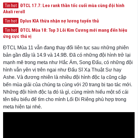
ĐTCL 17.7: Leo rank thần tốc cuối mùa cùng đội hình
Tin hot
Akali reroll
Dplus KIA thừa nhận nợ lương tuyển thủ
Tin hot
ĐTCL Mùa 18: Top 3 Lõi Kim Cương mới mang đến hiệu
Tin hot
ứng cực thú vị
ĐTCL Mùa 11 vẫn đang thay đổi liên tục sau những phiên
bản gần đây là 14.9 và 14.9B. Đã có những đội hình trở lại
mạnh mẽ trong meta như Hắc Ám, Song Đấu, có những đội
hình vẫn yên vị trên ngai như Đấu Sĩ Xạ Thuật Sư hay
Ashe. Và đương nhiên là nhiều đội hình độc lạ cũng cập
bến mùa giải của chúng ta cùng với 20 trang bị tạo tác mới.
Những đội hình độc lạ đó là gì, cùng mình hiểu một số cái
tên tiêu biểu để tìm cho mình Lối Đi Riêng phù hợp trong
meta hiện tại nhé.