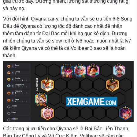
giải trước đây. Đương nhiên, lượng sát thương cũng rất gì
và này nọ.
Với đội hình Qiyana carry, chúng ta vẫn sẽ ưu tiên 6-8 Song
Đấu để Qiyana có lượng tốc độ đánh cao nhất để nhận
thêm tầm đánh từ Đại Bác mỗi khi hạ gục kẻ địch. Đương
nhiên chúng ta vẫn sẽ slow roll ở lv6 hoặc muộn nhất là lv7
để kiếm Qiyana và có thể là cả Volibear 3 sao sẽ là hoàn
thành.
Các trang bị ưu tiên cho Qiyana sẽ là Đại Bác Liên Thanh,
Bàn Tay Công Lý và Vô Cực Kiếm. Volibear sẽ cầm các