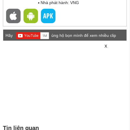
▪ Nhà phát hành: VNG
Hãy
ủng hộ bọn mình để xem nhiều clip
game mới hơn nhé!
X
Tin liên quan