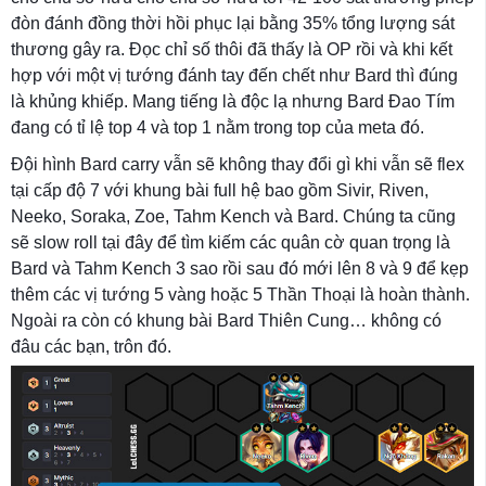
đòn đánh đồng thời hồi phục lại bằng 35% tổng lượng sát
thương gây ra. Đọc chỉ số thôi đã thấy là OP rồi và khi kết
hợp với một vị tướng đánh tay đến chết như Bard thì đúng
là khủng khiếp. Mang tiếng là độc lạ nhưng Bard Đao Tím
đang có tỉ lệ top 4 và top 1 nằm trong top của meta đó.
Đội hình Bard carry vẫn sẽ không thay đổi gì khi vẫn sẽ flex
tại cấp độ 7 với khung bài full hệ bao gồm Sivir, Riven,
Neeko, Soraka, Zoe, Tahm Kench và Bard. Chúng ta cũng
sẽ slow roll tại đây để tìm kiếm các quân cờ quan trọng là
Bard và Tahm Kench 3 sao rồi sau đó mới lên 8 và 9 để kẹp
thêm các vị tướng 5 vàng hoặc 5 Thần Thoại là hoàn thành.
Ngoài ra còn có khung bài Bard Thiên Cung… không có
đâu các bạn, trôn đó.