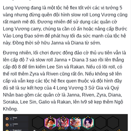
Long Vương đang là một tộc hệ flex tốt với các vị tướng 5
vàng nhưng đừng quên đội hình slow roll Long Vương cũng
rất mạnh mẽ đó. Đương nhiên để sử dụng các quân cờ
Long Vương carry, chúng ta cần có ấn hoặc nâng cấp Bước
Vào Long Đạo sớm để phát huy tối đa sức mạnh của tộc hệ
này. Đồng thời sở hữu Janna và Diana từ sớm.
Đương nhiên, lối chơi được đông đảo cờ thủ ưu tiên vẫn là
lên cấp độ 7 và slow roll Janna + Diana 3 sao rồi lên thẳng
cấp độ 8 để tìm kiếm Lee Sin và Rakan. Nếu có lõi roll, có
thể roll thêm Zyra và Riven cũng rất ổn. Nếu không sẽ lên
cấp và vẫn kẹp các tộc hệ flex quen thuộc và đội hình đầy
đủ sẽ là sự kết hợp của 4 Long Vương 3 Sử Gia và Quý
Nhân bao gồm các quân cờ là Janna, Riven, Zyra, Diana,
Soraka, Lee Sin, Galio và Rakan, lên lv9 sẽ kẹp thêm Ngộ
Không.