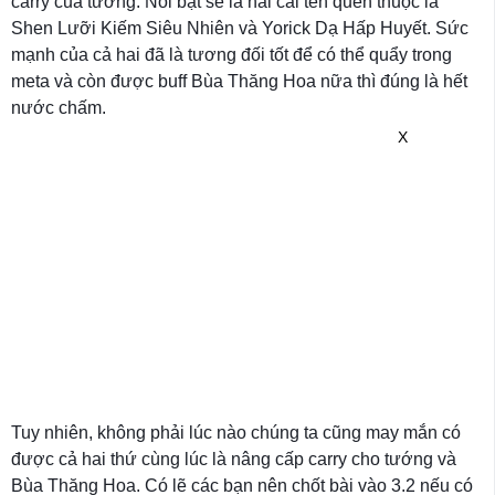
carry của tướng. Nổi bật sẽ là hai cái tên quen thuộc là
Shen Lưỡi Kiếm Siêu Nhiên và Yorick Dạ Hấp Huyết. Sức
mạnh của cả hai đã là tương đối tốt để có thể quẩy trong
meta và còn được buff Bùa Thăng Hoa nữa thì đúng là hết
nước chấm.
X
Tuy nhiên, không phải lúc nào chúng ta cũng may mắn có
được cả hai thứ cùng lúc là nâng cấp carry cho tướng và
Bùa Thăng Hoa. Có lẽ các bạn nên chốt bài vào 3.2 nếu có