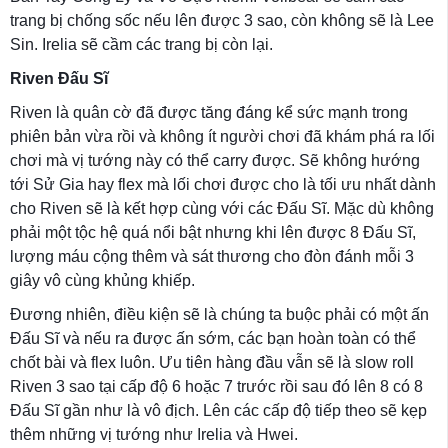
trang bị chống sốc nếu lên được 3 sao, còn không sẽ là Lee
Sin. Irelia sẽ cầm các trang bị còn lại.
Riven Đấu Sĩ
Riven là quân cờ đã được tăng đáng kể sức mạnh trong
phiên bản vừa rồi và không ít người chơi đã khám phá ra lối
chơi mà vị tướng này có thể carry được. Sẽ không hướng
tới Sử Gia hay flex mà lối chơi được cho là tối ưu nhất dành
cho Riven sẽ là kết hợp cùng với các Đấu Sĩ. Mặc dù không
phải một tộc hệ quá nổi bật nhưng khi lên được 8 Đấu Sĩ,
lượng máu cộng thêm và sát thương cho đòn đánh mỗi 3
giây vô cùng khủng khiếp.
Đương nhiên, điều kiện sẽ là chúng ta buộc phải có một ấn
Đấu Sĩ và nếu ra được ấn sớm, các bạn hoàn toàn có thể
chốt bài và flex luôn. Ưu tiên hàng đầu vẫn sẽ là slow roll
Riven 3 sao tại cấp độ 6 hoặc 7 trước rồi sau đó lên 8 có 8
Đấu Sĩ gần như là vô địch. Lên các cấp độ tiếp theo sẽ kẹp
thêm những vị tướng như Irelia và Hwei.