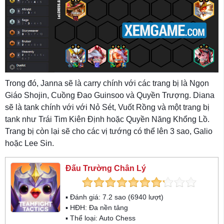
Trong đó, Janna sẽ là carry chính với các trang bị là Ngọn
Giáo Shojin, Cuồng Đao Guinsoo và Quyền Trượng. Diana
sẽ là tank chính với với Nỏ Sét, Vuốt Rồng và một trang bị
tank như Trái Tim Kiên Định hoặc Quyền Năng Khổng Lồ.
Trang bị còn lại sẽ cho các vị tướng có thể lên 3 sao, Galio
hoặc Lee Sin.
Đấu Trường Chân Lý
▪ Đánh giá:
7.2
sao (
6940
lượt)
▪ HĐH:
Đa nền tảng
▪ Thể loại:
Auto Chess