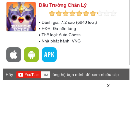
Đấu Trường Chân Lý
▪ Đánh giá:
7.2
sao (
6940
lượt)
▪ HĐH:
Đa nền tảng
▪ Thể loại:
Auto Chess
▪ Nhà phát hành: VNG
Hãy
ủng hộ bọn mình để xem nhiều clip
game mới hơn nhé!
X