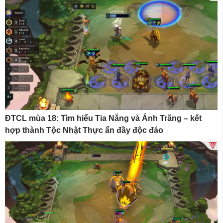
ĐTCL mùa 18: Tìm hiểu Tia Nắng và Ánh Trăng – kết
hợp thành Tộc Nhật Thực ẩn đầy độc đáo