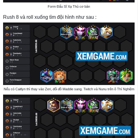
Form Đấu Sĩ Xạ Thủ cơ bản
Rush 8 và roll xuống tìm đội hình như sau :
Nếu có Caitlyn thì thay vào Zeri, đổi đồ Maddie sang. Twitch và Nunu trên ô Thí Nghiệm