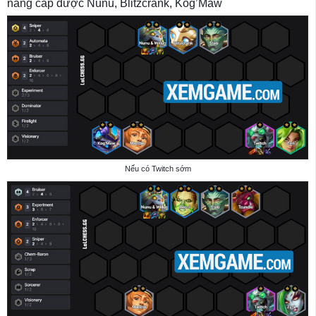
nâng cấp được Nunu, Blitzcrank, Kog’Maw
Nếu có Twitch sớm