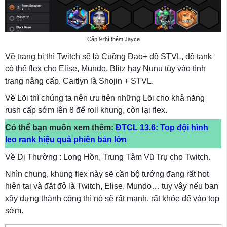
Cấp 9 thì thêm Jayce
Về trang bị thì Twitch sẽ là Cuồng Đao+ đồ STVL, đồ tank
có thể flex cho Elise, Mundo, Blitz hay Nunu tùy vào tình
trạng nâng cấp. Caitlyn là Shojin + STVL.
Về Lõi thì chúng ta nên ưu tiên những Lõi cho khả năng
rush cấp sớm lên 8 để roll khung, còn lại flex.
Có thể bạn muốn xem thêm:
ĐTCL 13.6: Top đội hình
leo rank hiệu quả phiên bản lớn
Về Dị Thường : Long Hồn, Trung Tâm Vũ Trụ cho Twitch.
Nhìn chung, khung flex này sẽ cần bộ tướng đang rất hot
hiện tại và đắt đỏ là Twitch, Elise, Mundo… tuy vậy nếu bạn
xây dựng thành công thì nó sẽ rất mạnh, rất khỏe để vào top
sớm.