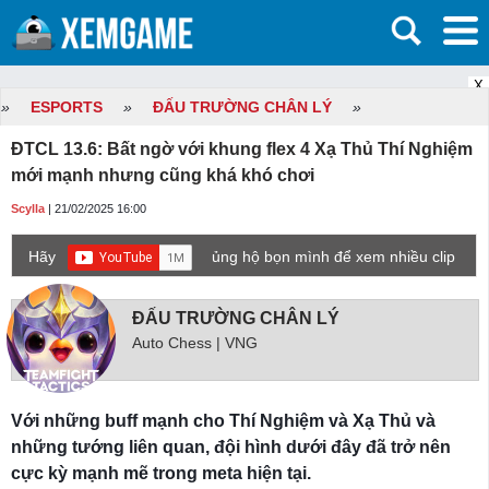
X
»
ESPORTS
»
ĐẤU TRƯỜNG CHÂN LÝ
»
ĐTCL 13.6: Bất ngờ với khung flex 4 Xạ Thủ Thí Nghiệm
mới mạnh nhưng cũng khá khó chơi
Scylla
| 21/02/2025 16:00
Hãy
ủng hộ bọn mình để xem nhiều clip
game mới hơn nhé!
ĐẤU TRƯỜNG CHÂN LÝ
Auto Chess | VNG
Với những buff mạnh cho Thí Nghiệm và Xạ Thủ và
những tướng liên quan, đội hình dưới đây đã trở nên
cực kỳ mạnh mẽ trong meta hiện tại.