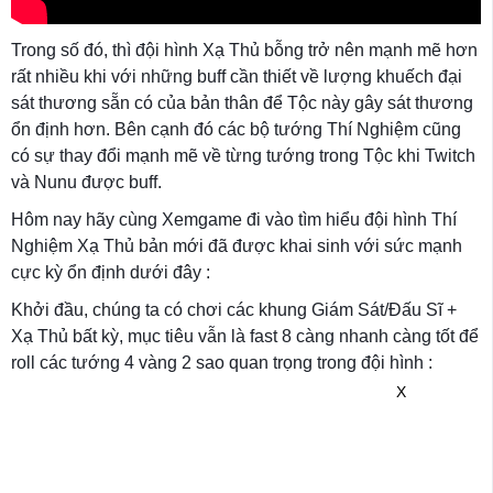
Trong số đó, thì đội hình Xạ Thủ bỗng trở nên mạnh mẽ hơn
rất nhiều khi với những buff cần thiết về lượng khuếch đại
sát thương sẵn có của bản thân để Tộc này gây sát thương
ổn định hơn. Bên cạnh đó các bộ tướng Thí Nghiệm cũng
có sự thay đổi mạnh mẽ về từng tướng trong Tộc khi Twitch
và Nunu được buff.
Hôm nay hãy cùng Xemgame đi vào tìm hiểu đội hình Thí
Nghiệm Xạ Thủ bản mới đã được khai sinh với sức mạnh
cực kỳ ổn định dưới đây :
Khởi đầu, chúng ta có chơi các khung Giám Sát/Đấu Sĩ +
Xạ Thủ bất kỳ, mục tiêu vẫn là fast 8 càng nhanh càng tốt để
roll các tướng 4 vàng 2 sao quan trọng trong đội hình :
X