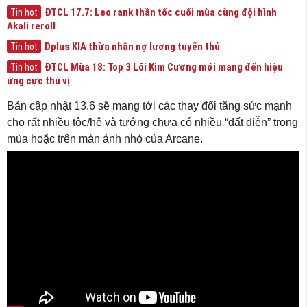
ĐTCL 17.7: Leo rank thần tốc cuối mùa cùng đội hình
Tin hot
Akali reroll
Dplus KIA thừa nhận nợ lương tuyển thủ
Tin hot
ĐTCL Mùa 18: Top 3 Lõi Kim Cương mới mang đến hiệu
Tin hot
ứng cực thú vị
Bản cập nhật 13.6 sẽ mang tới các thay đổi tăng sức mạnh
cho rất nhiều tộc/hệ và tướng chưa có nhiều “đất diễn” trong
mùa hoặc trên màn ảnh nhỏ của Arcane.