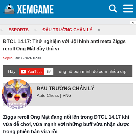
X
»
ESPORTS
»
ĐẤU TRƯỜNG CHÂN LÝ
»
ĐTCL 14.17: Thử nghiệm với đội hình anti meta Ziggs
reroll Ong Mật đầy thú vị
Scylla
| 30/08/2024 16:30
Hãy
ủng hộ bọn mình để xem nhiều clip
game mới hơn nhé!
ĐẤU TRƯỜNG CHÂN LÝ
Auto Chess | VNG
Ziggs reroll Ong Mật đang nổi lên trong ĐTCL 14.17 khi
vừa dễ chơi, vừa mạnh với những buff vừa nhận được
trong phiên bản vừa rồi.