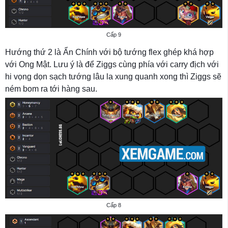
Cấp 9
Hướng thứ 2 là Ẩn Chính với bộ tướng flex ghép khá hợp
với Ong Mật. Lưu ý là để Ziggs cùng phía với carry địch với
hi vọng dọn sạch tướng lâu la xung quanh xong thì Ziggs sẽ
ném bom ra tới hàng sau.
Cấp 8