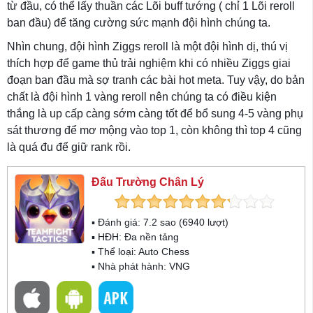
từ đầu, có thể lấy thuần các Lõi buff tướng ( chỉ 1 Lõi reroll
ban đầu) để tăng cường sức mạnh đội hình chúng ta.
Nhìn chung, đội hình Ziggs reroll là một đội hình dị, thú vị
thích hợp để game thủ trải nghiệm khi có nhiều Ziggs giai
đoạn ban đầu mà sợ tranh các bài hot meta. Tuy vậy, do bản
chất là đội hình 1 vàng reroll nên chúng ta có điều kiện
thắng là up cấp càng sớm càng tốt để bổ sung 4-5 vàng phụ
sát thương để mơ mộng vào top 1, còn không thì top 4 cũng
là quá đu để giữ rank rồi.
Đấu Trường Chân Lý
▪ Đánh giá:
7.2
sao (
6940
lượt)
▪ HĐH:
Đa nền tảng
▪ Thể loại:
Auto Chess
▪ Nhà phát hành: VNG