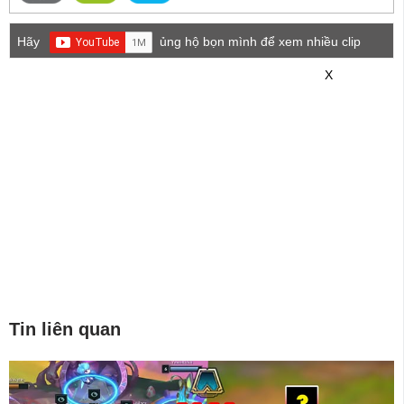
Hãy
ủng hộ bọn mình để xem nhiều clip
game mới hơn nhé!
X
Tin liên quan