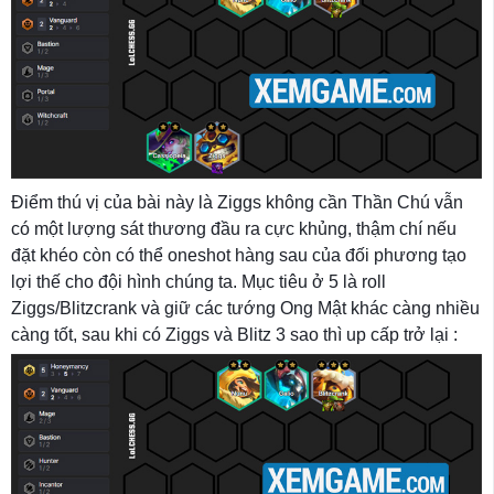
Điểm thú vị của bài này là Ziggs không cần Thần Chú vẫn
có một lượng sát thương đầu ra cực khủng, thậm chí nếu
đặt khéo còn có thể oneshot hàng sau của đối phương tạo
lợi thế cho đội hình chúng ta. Mục tiêu ở 5 là roll
Ziggs/Blitzcrank và giữ các tướng Ong Mật khác càng nhiều
càng tốt, sau khi có Ziggs và Blitz 3 sao thì up cấp trở lại :