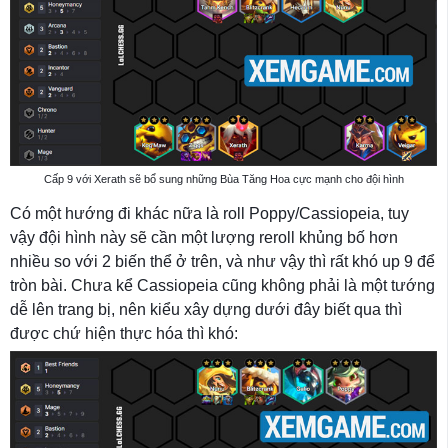
Cấp 9 với Xerath sẽ bổ sung những Bùa Tăng Hoa cực mạnh cho đội hình
Có một hướng đi khác nữa là roll Poppy/Cassiopeia, tuy
vậy đội hình này sẽ cần một lượng reroll khủng bố hơn
nhiều so với 2 biến thể ở trên, và như vậy thì rất khó up 9 để
tròn bài. Chưa kể Cassiopeia cũng không phải là một tướng
dễ lên trang bị, nên kiểu xây dựng dưới đây biết qua thì
được chứ hiện thực hóa thì khó: