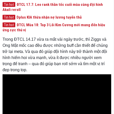
ĐTCL 17.7: Leo rank thần tốc cuối mùa cùng đội hình
Tin hot
Akali reroll
Dplus KIA thừa nhận nợ lương tuyển thủ
Tin hot
ĐTCL Mùa 18: Top 3 Lõi Kim Cương mới mang đến hiệu
Tin hot
ứng cực thú vị
Trong ĐTCL 14.17 vừa ra mắt vài ngày trước, thì Ziggs và
Ong Mật mốc cao đều được những buff cần thiết để chúng
trở lại meta. Và qua đó giúp đội hình này trở thành một đội
hình hiếm hoi vừa mạnh, vừa ít được nhiều người xem
trọng để tranh – qua đó giúp bạn roll sớm và tìm một vị trí
đẹp trong top.