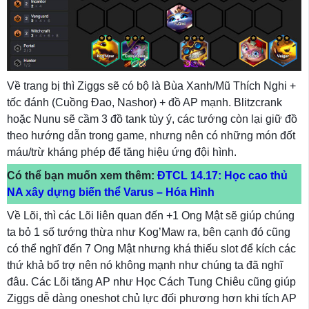
Về trang bị thì Ziggs sẽ có bộ là Bùa Xanh/Mũ Thích Nghi +
tốc đánh (Cuồng Đao, Nashor) + đồ AP mạnh. Blitzcrank
hoặc Nunu sẽ cầm 3 đồ tank tùy ý, các tướng còn lại giữ đồ
theo hướng dẫn trong game, nhưng nên có những món đốt
máu/trừ kháng phép để tăng hiệu ứng đội hình.
Có thể bạn muốn xem thêm:
ĐTCL 14.17: Học cao thủ
NA xây dựng biến thể Varus – Hóa Hình
Về Lõi, thì các Lõi liên quan đến +1 Ong Mật sẽ giúp chúng
ta bỏ 1 số tướng thừa như Kog’Maw ra, bên cạnh đó cũng
có thể nghĩ đến 7 Ong Mật nhưng khá thiếu slot để kích các
thứ khả bổ trợ nên nó không mạnh như chúng ta đã nghĩ
đâu. Các Lõi tăng AP như Học Cách Tung Chiêu cũng giúp
Ziggs dễ dàng oneshot chủ lực đối phương hơn khi tích AP