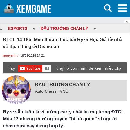
X
»
ESPORTS
»
ĐẤU TRƯỜNG CHÂN LÝ
»
ĐTCL 14.18b: Mẹo thuần thục bài Ryze Học Giả từ nhà
vô địch thế giới Dishsoap
nguyenht
| 18/09/2024 14:21
Hãy
ủng hộ bọn mình để xem nhiều clip
game mới hơn nhé!
ĐẤU TRƯỜNG CHÂN LÝ
Auto Chess | VNG
Ryze vẫn luôn là vị tướng carry chất lượng trong ĐTCL
Mùa 12 nhưng thường xuyên “bị bỏ quên” vì người
chơi chưa xây dựng hợp lý.