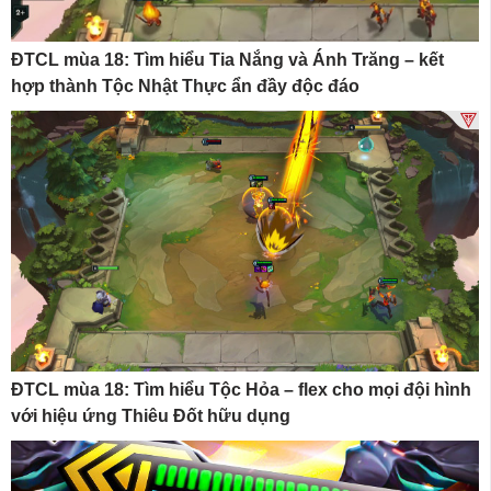
ĐTCL mùa 18: Tìm hiểu Tia Nắng và Ánh Trăng – kết
hợp thành Tộc Nhật Thực ẩn đầy độc đáo
ĐTCL mùa 18: Tìm hiểu Tộc Hỏa – flex cho mọi đội hình
với hiệu ứng Thiêu Đốt hữu dụng