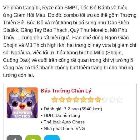
Về phần trang bị, Ryze cần SMPT, Tốc Độ Đánh và hiệu
ứng Giảm Hồi Máu. Do đó, combo tối ưu có thể gồm Trượng
Thiên Sứ, Bùa Đỏ và một trang bị bổ sung như Dao Điện
Statikk, Găng Tay Bảo Thạch, Quỷ Thư Morello, Mũ Phù
Thủy,… cũng đều rất hiệu quả. Hạn chế dùng Ngọn Giáo
Shojin và Mũ Thích Nghi khi hai trang bị này vừa bị giảm chỉ
số. Ngoài ra, việc tối ưu hóa trang bị cho Milio (Shojin,
Cuồng Đao) về cuối trận cũng rất quan trọng khi vị tướng 5
vàng này có thể nhanh chóng buff thêm trang bị cho những
tướng còn lại.
Đấu Trường Chân Lý
▪ Đánh giá:
7.2
sao (
6940
lượt)
▪ HĐH:
Đa nền tảng
▪ Thể loại:
Auto Chess
▪ Nhà phát hành: VNG