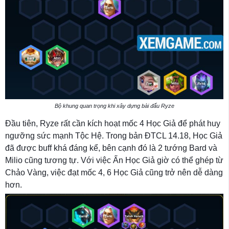
Bộ khung quan trọng khi xây dựng bài đấu Ryze
Đầu tiên, Ryze rất cần kích hoạt mốc 4 Học Giả để phát huy
ngưỡng sức mạnh Tộc Hệ. Trong bản ĐTCL 14.18, Học Giả
đã được buff khá đáng kể, bên cạnh đó là 2 tướng Bard và
Milio cũng tương tự. Với việc Ấn Học Giả giờ có thể ghép từ
Chảo Vàng, việc đạt mốc 4, 6 Học Giả cũng trở nên dễ dàng
hơn.