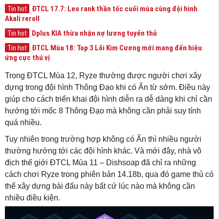
ĐTCL 17.7: Leo rank thần tốc cuối mùa cùng đội hình
Tin hot
Akali reroll
Dplus KIA thừa nhận nợ lương tuyển thủ
Tin hot
ĐTCL Mùa 18: Top 3 Lõi Kim Cương mới mang đến hiệu
Tin hot
ứng cực thú vị
Trong ĐTCL Mùa 12, Ryze thường được người chơi xây
dựng trong đội hình Thông Đạo khi có Ấn từ sớm. Điều này
giúp cho cách triển khai đội hình diễn ra dễ dàng khi chỉ cần
hướng tới mốc 8 Thông Đạo mà không cần phải suy tính
quá nhiều.
Tuy nhiên trong trường hợp không có Ấn thì nhiều người
thường hướng tới các đội hình khác. Và mới đây, nhà vô
địch thế giới ĐTCL Mùa 11 – Dishsoap đã chỉ ra những
cách chơi Ryze trong phiên bản 14.18b, qua đó game thủ có
thể xây dựng bài đấu này bất cứ lúc nào mà không cần
nhiều điều kiện.