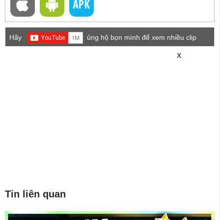
Hãy
ủng hộ bọn mình để xem nhiều clip
game mới hơn nhé!
X
Tin liên quan