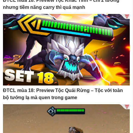
ĐTCL mùa 18: Preview Tộc Khắc Tinh – chỉ 2 tướng
nhưng tiềm năng carry thì quá mạnh
ĐTCL mùa 18: Preview Tộc Quái Rừng – Tộc với toàn
bộ tướng lạ mà quen trong game