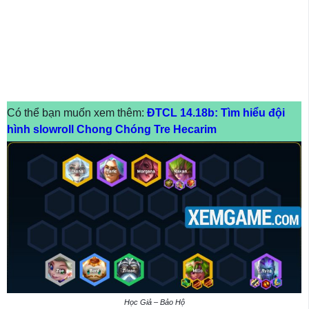
Có thể bạn muốn xem thêm:
ĐTCL 14.18b: Tìm hiểu đội
hình slowroll Chong Chóng Tre Hecarim
Học Giả – Bảo Hộ